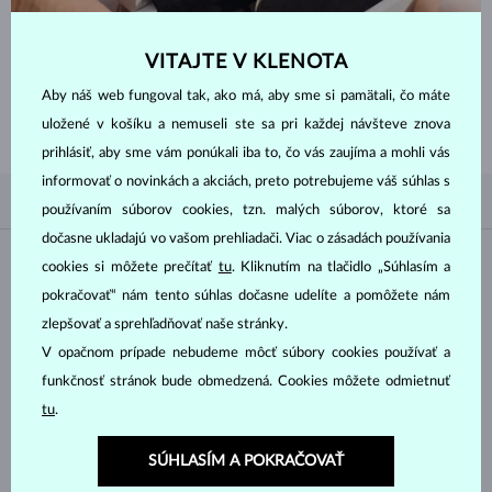
VITAJTE V KLENOTA
Aby náš web fungoval tak, ako má, aby sme si pamätali, čo máte
PREČÍTAŤ
uložené v košíku a nemuseli ste sa pri každej návšteve znova
prihlásiť, aby sme vám ponúkali iba to, čo vás zaujíma a mohli vás
informovať o novinkách a akciách, preto potrebujeme váš súhlas s
PODĽA OBĽÚBENOSTI
5/5
FILTROVANIE
používaním súborov cookies, tzn. malých súborov, ktoré sa
dočasne ukladajú vo vašom prehliadači. Viac o zásadách používania
Materiál
cookies si môžete prečítať
tu
. Kliknutím na tlačidlo „Súhlasím a
pokračovať“ nám tento súhlas dočasne udelíte a pomôžete nám
zlepšovať a sprehľadňovať naše stránky.
BIELE ZLATO
ŽLTÉ ZLATO
V opačnom prípade nebudeme môcť súbory cookies používať a
RUŽOVÉ ZLATO
funkčnosť stránok bude obmedzená. Cookies môžete odmietnuť
Drahokam
tu
.
SÚHLASÍM A POKRAČOVAŤ
DIAMANT
DIAMANT LAB GROWN