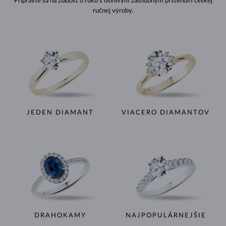
Pripravte sa na žiadosť o ruku s oslnivým zásnubným prsteňom českej
ručnej výroby.
JEDEN DIAMANT
VIACERO DIAMANTOV
DRAHOKAMY
NAJPOPULÁRNEJŠIE