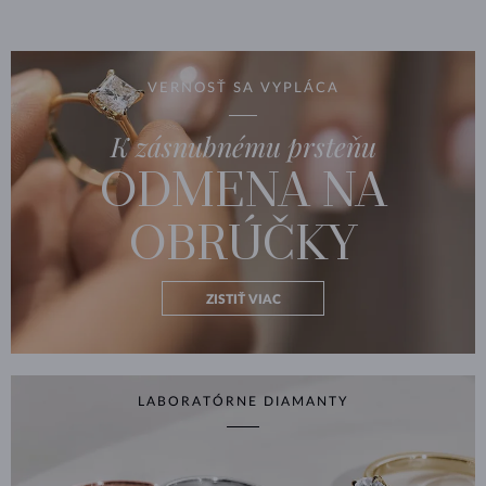
VERNOSŤ SA VYPLÁCA
K zásnubnému prsteňu
ODMENA NA
OBRÚČKY
ZISTIŤ VIAC
LABORATÓRNE DIAMANTY