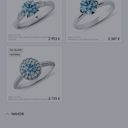
BIELE ZLATO
DIAMANT LAB GROWN MODRÝ & DIAMANT LAB
BIELE ZLATO
2 953 €
2 387 €
GROWN
DIAMANT LAB GROWN MODRÝ
NA SKLADE
NOVINKA
BIELE ZLATO
3 735 €
DIAMANT LAB GROWN MODRÝ & DIAMANT
NAHOR