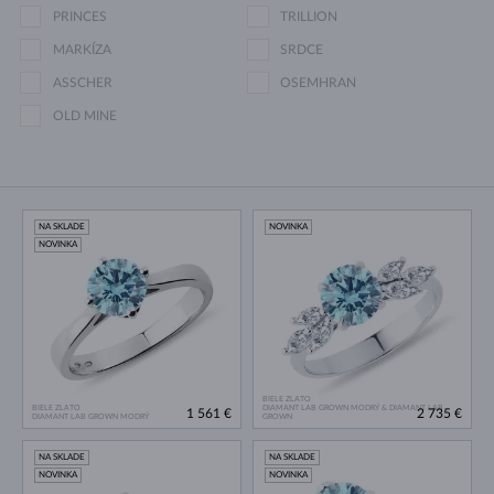
PRINCES
TRILLION
MARKÍZA
SRDCE
ASSCHER
OSEMHRAN
OLD MINE
NA SKLADE
NOVINKA
NOVINKA
BIELE ZLATO
BIELE ZLATO
DIAMANT LAB GROWN MODRÝ & DIAMANT LAB
1 561 €
2 735 €
DIAMANT LAB GROWN MODRÝ
GROWN
NA SKLADE
NA SKLADE
NOVINKA
NOVINKA