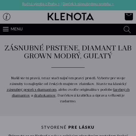
Ručná výroba z Prahy >
|
Darček k zásnubnému prsteňu >
MENU
ZÁSNUBNÉ PRSTENE, DIAMANT LAB
GROWN MODRÝ, GUĽATÝ
Našli ste tú pravú, teraz stačí nájsť ten pravý prsteň. Vyberte pre svoje
zásnuby to najlepšie od českých majstrov zlatníkov. Stavte na klasický
zásnubný prsteň s diamantom
, alebo zvoľte originalitu v podobe
farebných
diamantov
a
drahokamov
. Darčeková krabička a úprava veľkosti je
zadarmo.
STVORENÉ
PRE LÁSKU