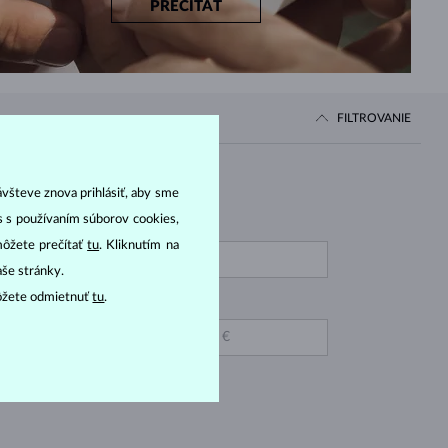
PREČÍTAŤ
FILTROVANIE
Cena
ávšteve znova prihlásiť, aby sme
as s používaním súborov cookies,
OD
IAMANT LAB GROWN
môžete prečítať
tu
. Kliknutím na
ŮŽOVÝ
aše stránky.
IAMANT ŽLTÝ
ôžete odmietnuť
tu
.
DO
UBÍN