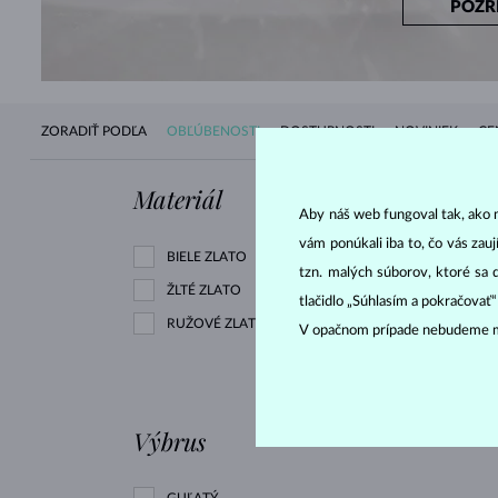
POZR
ZORADIŤ PODĽA
OBĽÚBENOSTI
DOSTUPNOSTI
NOVINIEK
CE
Materiál
Drahokam
Aby náš web fungoval tak, ako m
vám ponúkali iba to, čo vás zau
BIELE ZLATO
DIAMANT
tzn. malých súborov, ktoré sa 
ŽLTÉ ZLATO
tlačidlo „Súhlasím a pokračovať
RUŽOVÉ ZLATO
DIAMANT ČIERNY
V opačnom prípade nebudeme m
DIAMANT ZELENÝ
Výbrus
GUĽATÝ