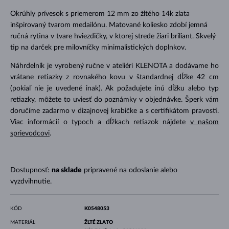
Okrúhly prívesok s priemerom 12 mm zo žltého 14k zlata
inšpirovaný tvarom medailónu. Matované koliesko zdobí jemná
ručná rytina v tvare hviezdičky, v ktorej strede žiari briliant. Skvelý
tip na darček pre milovníčky minimalistických doplnkov.
Náhrdelník je vyrobený ručne v ateliéri KLENOTA a dodávame ho
vrátane retiazky z rovnakého kovu v štandardnej dĺžke 42 cm
(pokiaľ nie je uvedené inak). Ak požadujete inú dĺžku alebo typ
retiazky, môžete to uviesť do poznámky v objednávke. Šperk vám
doručíme zadarmo v dizajnovej krabičke a s certifikátom pravosti.
Viac informácií o typoch a dĺžkach retiazok nájdete
v našom
sprievodcovi
.
Dostupnosť:
na sklade
pripravené na odoslanie alebo
vyzdvihnutie.
KÓD
K0548053
MATERIÁL
ŽLTÉ ZLATO