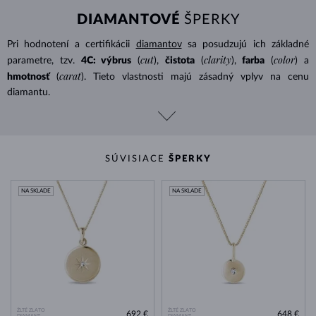
DIAMANTOVÉ
ŠPERKY
Pri hodnotení a certifikácii
diamantov
sa posudzujú ich základné
cut
clarity
color
parametre, tzv.
4C: výbrus
(
),
čistota
(
),
farba
(
) a
carat
hmotnosť
(
). Tieto vlastnosti majú zásadný vplyv na cenu
diamantu.
SÚVISIACE
ŠPERKY
NA SKLADE
NA SKLADE
ŽLTÉ ZLATO
ŽLTÉ ZLATO
692 €
648 €
DIAMANT
DIAMANT