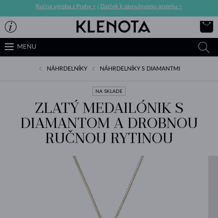
Ručná výroba z Prahy >
|
Darček k zásnubnému prsteňu >
MENU
NÁHRDELNÍKY
NÁHRDELNÍKY S DIAMANTMI
NA SKLADE
ZLATÝ MEDAILÓNIK S
DIAMANTOM A DROBNOU
RUČNOU RYTINOU