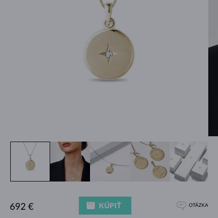
KÚPIŤ
692 €
OTÁZKA