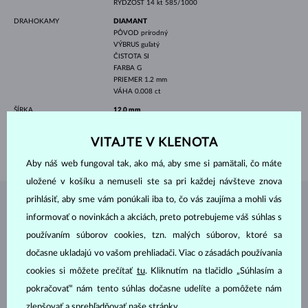
RÝDZOSŤ
14 kt 585/1000
DRAHOKAMY
DIAMANT
PÔVOD
prírodný
VÝBRUS
guľatý
ČISTOTA
SI
FARBA
G
PRIEMER
1.2 mm
VÁHA
0.008 ct
ŠÍRKA
12.0 mm
DĹŽKA
420.00 mm
VITAJTE V KLENOTA
VÁHA
2.00 g
Aby náš web fungoval tak, ako má, aby sme si pamätali, čo máte
uložené v košíku a nemuseli ste sa pri každej návšteve znova
prihlásiť, aby sme vám ponúkali iba to, čo vás zaujíma a mohli vás
ŠPERKY Z
ATELIÉRU KLENOTA
informovať o novinkách a akciách, preto potrebujeme váš súhlas s
používaním súborov cookies, tzn. malých súborov, ktoré sa
dočasne ukladajú vo vašom prehliadači. Viac o zásadách používania
cookies si môžete prečítať
tu
. Kliknutím na tlačidlo „Súhlasím a
pokračovať“ nám tento súhlas dočasne udelíte a pomôžete nám
zlepšovať a sprehľadňovať naše stránky.