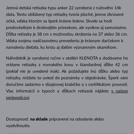
Jemná detská retiazka typu anker 22 vyrobená z ružového 14k
zlata. Tento obľúbený typ retiazky tvoria ploché, jemne zbrúsené
očká, vďaka ktorým sa šperk krásne leskne. Skvele sa hodí
predovšetkým k drobnejším príveskom, ale vynikne aj samostatne.
Dĺžka retiazky je 38 cm s možnosťou skrátenia na 37 alebo 36 cm.
Vďaka svojmu nadčasovému prevedeniu je krásnym darčekom k
narodeniu dieťaťa, ku krstu aj ďalším významným okamihom.
Náhrdelník je vyrobený ručne v ateliéri KLENOTA a dodávame ho
vrátane retiazky z rovnakého kovu v štandardnej dĺžke 42 cm
(pokiaľ nie je uvedené inak). Ak požadujete inú dĺžku alebo typ
retiazky, môžete to uviesť do poznámky v objednávke. Šperk vám
doručíme zadarmo v dizajnovej krabičke a s certifikátom pravosti.
Viac informácií o typoch a dĺžkach retiazok nájdete
v našom
sprievodcovi
.
Dostupnosť:
na sklade
pripravené na odoslanie alebo
vyzdvihnutie.