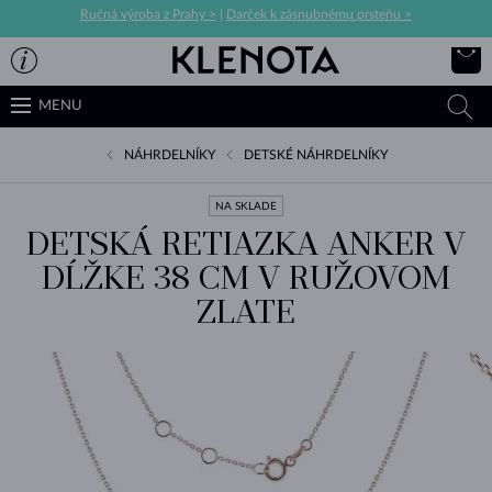
Ručná výroba z Prahy >
|
Darček k zásnubnému prsteňu >
MENU
NÁHRDELNÍKY
DETSKÉ NÁHRDELNÍKY
NA SKLADE
DETSKÁ RETIAZKA ANKER V
DĹŽKE 38 CM V RUŽOVOM
ZLATE