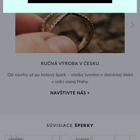
RUČNÁ VÝROBA V ČESKU
Od návrhu až po hotový šperk – všetko tvoríme v zlatníckej dielni
v srdci starej Prahy.
NAVŠTIVTE NÁS >
SÚVISIACE
ŠPERKY
NA SKLADE
NA SKLADE