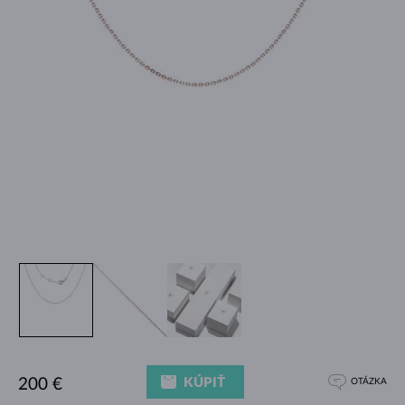
KÚPIŤ
200 €
OTÁZKA