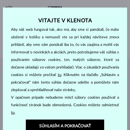
KÓD
C7009004
MATERIÁL
RUŽOVÉ ZLATO
VITAJTE V KLENOTA
RÝDZOSŤ
14 kt 585/1000
DRAHOKAMY
BEZ KAMEŇA
Aby náš web fungoval tak, ako má, aby sme si pamätali, čo máte
DĹŽKA
380.00 mm
uložené v košíku a nemuseli ste sa pri každej návšteve znova
VÁHA
0.85 g
prihlásiť, aby sme vám ponúkali iba to, čo vás zaujíma a mohli vás
informovať o novinkách a akciách, preto potrebujeme váš súhlas s
používaním súborov cookies, tzn. malých súborov, ktoré sa
dočasne ukladajú vo vašom prehliadači. Viac o zásadách používania
ŠPERKY Z
ATELIÉRU KLENOTA
cookies si môžete prečítať
tu
. Kliknutím na tlačidlo „Súhlasím a
pokračovať“ nám tento súhlas dočasne udelíte a pomôžete nám
zlepšovať a sprehľadňovať naše stránky.
V opačnom prípade nebudeme môcť súbory cookies používať a
funkčnosť stránok bude obmedzená. Cookies môžete odmietnuť
tu
.
SÚHLASÍM A POKRAČOVAŤ