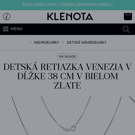
Ručná výroba z Prahy >
|
Darček k zásnubnému prsteňu >
MENU
NÁHRDELNÍKY
DETSKÉ NÁHRDELNÍKY
NA SKLADE
DETSKÁ RETIAZKA VENEZIA V
DĹŽKE 38 CM V BIELOM
ZLATE