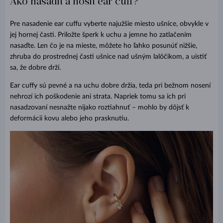
Ako nasadiť a nosiť ear cuff?
Pre nasadenie ear cuffu vyberte najužšie miesto ušnice, obvykle v
jej hornej časti. Priložte šperk k uchu a jemne ho zatlačením
nasaďte. Len čo je na mieste, môžete ho ľahko posunúť nižšie,
zhruba do prostrednej časti ušnice nad ušným lalôčikom, a uistiť
sa, že dobre drží.
Ear cuffy sú pevné a na uchu dobre držia, teda pri bežnom nosení
nehrozí ich poškodenie ani strata. Napriek tomu sa ich pri
nasadzovaní nesnažte nijako roztiahnuť – mohlo by dôjsť k
deformácii kovu alebo jeho prasknutiu.