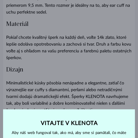
priemerom 9,5 mm. Tento rozmer je ideálny na to, aby ear cuff na
uchu perfektne sedel.
Materiál
Pokiaľ chcete kvalitný šperk na každý deň, voľte 14k zlato, ktoré
lepšie odoláva opotrebovaniu a zachová si tvar. Druh a farbu kovu
voľte aj s ohľadom na vašu preferenciu a farebnú paletu ostatných
šperkov.
Dizajn
Minimalistické kúsky pôsobia nenápadne a elegantne, zatiaľ čo
výraznejšie ear cuffy s diamantmi, perlami alebo netradičnými
tvarmi dodajú dramatickejší efekt. Šperky KLENOTA navrhujeme
tak, aby boli variabilné a dobre kombinovateľné nielen s ďalšími
šperkami, ale aj s outfitmi na rôzne príležitosti.
Náš tip: Niektoré modely majú asymetrické prevedenie, čo
VITAJTE V KLENOTA
umožňuje viac spôsobov nosenia. Ear cuff môžete podľa nálady
Aby náš web fungoval tak, ako má, aby sme si pamätali, čo máte
otáčať a docieliť tak zakaždým iného looku.