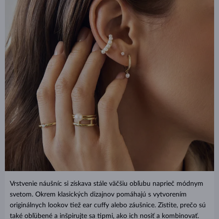
Vrstvenie náušníc si získava stále väčšiu obľubu naprieč módnym
svetom. Okrem klasických dizajnov pomáhajú s vytvorením
originálnych lookov tiež ear cuffy alebo záušnice. Zistite, prečo sú
také obľúbené a inšpirujte sa tipmi, ako ich nosiť a kombinovať.