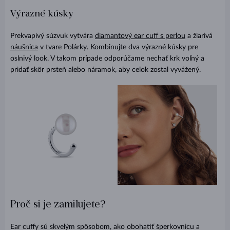
Výrazné kúsky
Prekvapivý súzvuk vytvára
diamantový ear cuff s perlou
a žiarivá
náušnica
v tvare Polárky. Kombinujte dva výrazné kúsky pre
oslnivý look. V takom prípade odporúčame nechať krk voľný a
pridať skôr prsteň alebo náramok, aby celok zostal vyvážený.
Proč si je zamilujete?
Ear cuffy sú skvelým spôsobom, ako obohatiť šperkovnicu a