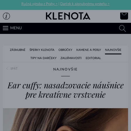
Ručná výroba z Prahy >
|
Darček k zásnubnému prsteňu >
MENU
ZÁSNUBNÉ
ŠPERKY KLENOTA
OBRÚČKY
KAMENE A PERLY
NAJNOVŠIE
TIPY NA DARČEKY
ZAUJÍMAVOSTI
EDITORIAL
SPÄŤ
NAJNOVŠIE
Ear cuffy: nasadzovacie náušnice
pre kreatívne vrstvenie