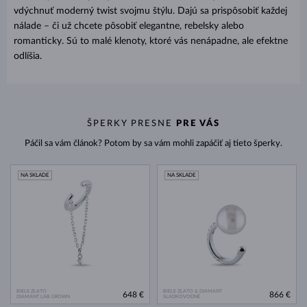
vdýchnuť moderný twist svojmu štýlu. Dajú sa prispôsobiť každej
nálade – či už chcete pôsobiť elegantne, rebelsky alebo
romanticky. Sú to malé klenoty, ktoré vás nenápadne, ale efektne
odlíšia.
ŠPERKY PRESNE
PRE VÁS
Páčil sa vám článok? Potom by sa vám mohli zapáčiť aj tieto šperky.
NA SKLADE
NA SKLADE
BIELE ZLATO
BIELE ZLATO & DIAMANT
648 €
866 €
DIAMANT LAB GROWN
SLADKOVODNÉ