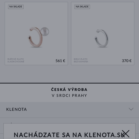
NA SKLADE
NA SKLADE
RUŽOVÉ ZLATO
BIELE ZLATO
561 €
370 €
SLADKOVODNÉ
BEZ KAMEŇA
ČESKÁ VÝROBA
V SRDCI PRAHY
KLENOTA
KONTAKTNÉ ÚDAJE
NÁKUP
SHOWROOM
NACHÁDZATE SA NA KLENOTA.SK
DODANIE A PLATBA ZA TOVAR
O NÁS