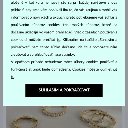
uložené v košíku a nemuseli ste sa pri každej návšteve znova
Ako kombinovať ear cuffy s ďalšími
prihlásiť, aby sme vám ponúkali iba to, čo vás zaujíma a mohli vás
náušnicami?
informovať o novinkách a akciách, preto potrebujeme váš súhlas s
používaním súborov cookies, tzn. malých súborov, ktoré sa
S ear cuffmi sa dá v rámci vrstvenia naozaj pohrať. Väčšinou sa
dočasne ukladajú vo vašom prehliadači. Viac o zásadách používania
nosia ako doplnok k náušniciam, hodia sa k jednoduchým
cookies si môžete prečítať
tu
. Kliknutím na tlačidlo „Súhlasím a
napichovačkám aj visiacim náušniciam. Môžete ich ale navrstviť a
pokračovať“ nám tento súhlas dočasne udelíte a pomôžete nám
nosiť aj samostatne a zámerne ich nechať vyniknúť. Toto sú naše
tipy na zaujímavé kombinácie:
zlepšovať a sprehľadňovať naše stránky.
V opačnom prípade nebudeme môcť súbory cookies používať a
funkčnosť stránok bude obmedzená. Cookies môžete odmietnuť
tu
.
SÚHLASÍM A POKRAČOVAŤ