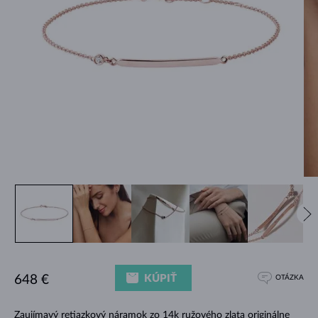
KÚPIŤ
648 €
OTÁZKA
Zaujímavý retiazkový náramok zo 14k ružového zlata originálne