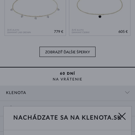
ŽLTÉ ZLATO
ŽLTÉ ZLATO
779 €
605 €
DIAMANT LAB GROWN
DIAMANT ČIERNY
ZOBRAZIŤ ĎALŠIE ŠPERKY
60 DNÍ
NA VRÁTENIE
KLENOTA
KONTAKTNÉ ÚDAJE
NÁKUP
SHOWROOM
NACHÁDZATE SA NA KLENOTA.SK
DODANIE A PLATBA ZA TOVAR
O NÁS
O ŠPERKOCH
VRÁTENIE A VÝMENA
PRE MÉDIÁ