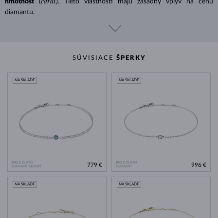
carat
hmotnosť
(
). Tieto vlastnosti majú zásadný vplyv na cenu
diamantu.
SÚVISIACE
ŠPERKY
NA SKLADE
NA SKLADE
BIELE ZLATO
BIELE ZLATO
779 €
996 €
DIAMANT MODRÝ
DIAMANT
NA SKLADE
NA SKLADE