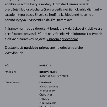
kombinuje rôzne tvary a motívy. Uprostred jemnú retiazku
prerušuje hladká plochá tyčinka a vedľa nej žiari okrúhly diamant v
zasadení typu bezel. Skvele sa hodí na každodenné nosenie a
priamo vyzýva k vrstveniu s ďalšími náramkami.
Náramok vám bude doručený bezplatne v darčekovej krabičke a s
certifikátom pravosti. 60 dní na vrátenie. Viac informácií o typoch
a dĺžkach náramkov nájdete
v našom sprievodcovi
.
Dostupnosť:
na sklade
pripravené na odoslanie alebo
vyzdvihnutie.
KÓD
K0685014
MATERIÁL
RUŽOVÉ ZLATO
RÝDZOSŤ
14 kt 585/1000
DRAHOKAMY
DIAMANT
PÔVOD
prírodný
VÝBRUS
guľatý
ČISTOTA
SI
FARBA
G
PRIEMER
2 mm
VÁHA
0.03 ct