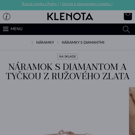
Ručná výroba z Prahy >
|
Darček k zásnubnému prsteňu >
MENU
NÁRAMKY
NÁRAMKY S DIAMANTMI
NA SKLADE
NÁRAMOK S DIAMANTOM A
TYČKOU Z RUŽOVÉHO ZLATA