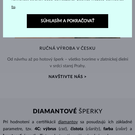
tu
.
SÚHLASÍM A POKRAČOVAŤ
RUČNÁ VÝROBA V ČESKU
Od návrhu až po hotový šperk – všetko tvoríme v zlatníckej dielni
v srdci starej Prahy.
NAVŠTIVTE NÁS >
DIAMANTOVÉ
ŠPERKY
Pri hodnotení a certifikácii
diamantov
sa posudzujú ich základné
cut
clarity
color
parametre, tzv.
4C: výbrus
(
),
čistota
(
),
farba
(
) a