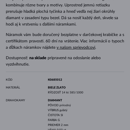
kombinuje rôzne tvary a motívy. Uprostred jemnú retiazku
prerušuje hladká plochá tyčinka a hneď vedľa nej žiari okrúhly
diamant v zasadení typu bezel. Dá sa nosiť každý deň, skvele sa
hodí aj k vrstveniu s ďalšími náramkami.
Náramok vám bude doručený bezplatne v darčekovej krabičke a s
certifikátom pravosti. 60 dní na vrátenie. Viac informácií o typoch
a dĺžkach náramkov nájdete
v našom sprievodcovi
.
Dostupnosť:
na sklade
pripravené na odoslanie alebo
vyzdvihnutie.
KÓD
K0685012
MATERIÁL
BIELE ZLATO
RÝDZOSŤ
14 kt 585/1000
DRAHOKAMY
DIAMANT
PÔVOD
prírodný
VÝBRUS
guľatý
ČISTOTA
SI
FARBA
G
PRIEMER
2 mm
VÁHA
0.03 ct