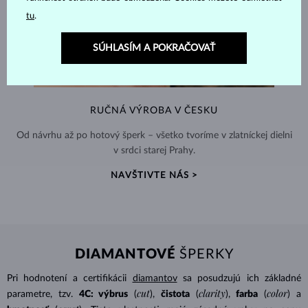
tu
.
SÚHLASÍM A POKRAČOVAŤ
RUČNÁ VÝROBA V ČESKU
Od návrhu až po hotový šperk – všetko tvoríme v zlatníckej dielni
v srdci starej Prahy.
NAVŠTIVTE NÁS >
DIAMANTOVÉ
ŠPERKY
Pri hodnotení a certifikácii
diamantov
sa posudzujú ich základné
cut
clarity
color
parametre, tzv.
4C: výbrus
(
),
čistota
(
),
farba
(
) a