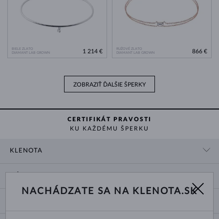
BIELE ZLATO
RUŽOVÉ ZLATO
1 214 €
866 €
DIAMANT LAB GROWN
DIAMANT LAB GROWN
ZOBRAZIŤ ĎALŠIE ŠPERKY
CERTIFIKÁT PRAVOSTI
KU KAŽDÉMU ŠPERKU
KLENOTA
KONTAKTNÉ ÚDAJE
NÁKUP
SHOWROOM
NACHÁDZATE SA NA KLENOTA.SK
DODANIE A PLATBA ZA TOVAR
O NÁS
O ŠPERKOCH
VRÁTENIE A VÝMENA
PRE MÉDIÁ