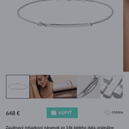
KÚPIŤ
648 €
OTÁZKA
Zaujímavý retiazkový náramok zo 14k bieleho zlata originálne