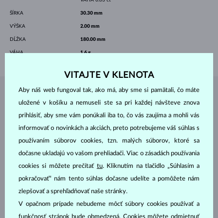
ŠÍRKA
30.30 mm
VÝŠKA
2.00 mm
DĹŽKA
180.00 mm
VÁHA
1.6 g
VITAJTE V KLENOTA
Aby náš web fungoval tak, ako má, aby sme si pamätali, čo máte
ŠPERKY Z
ATELIÉRU KLENOTA
uložené v košíku a nemuseli ste sa pri každej návšteve znova
prihlásiť, aby sme vám ponúkali iba to, čo vás zaujíma a mohli vás
informovať o novinkách a akciách, preto potrebujeme váš súhlas s
používaním súborov cookies, tzn. malých súborov, ktoré sa
dočasne ukladajú vo vašom prehliadači. Viac o zásadách používania
cookies si môžete prečítať
tu
. Kliknutím na tlačidlo „Súhlasím a
pokračovať“ nám tento súhlas dočasne udelíte a pomôžete nám
zlepšovať a sprehľadňovať naše stránky.
V opačnom prípade nebudeme môcť súbory cookies používať a
funkčnosť stránok bude obmedzená. Cookies môžete odmietnuť