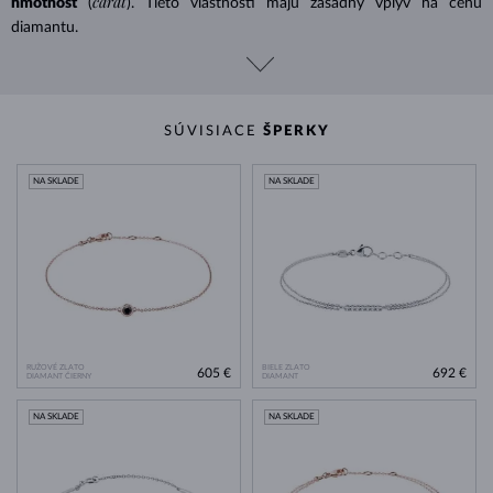
carat
hmotnosť
(
). Tieto vlastnosti majú zásadný vplyv na cenu
diamantu.
SÚVISIACE
ŠPERKY
NA SKLADE
NA SKLADE
RUŽOVÉ ZLATO
BIELE ZLATO
605 €
692 €
DIAMANT ČIERNY
DIAMANT
NA SKLADE
NA SKLADE