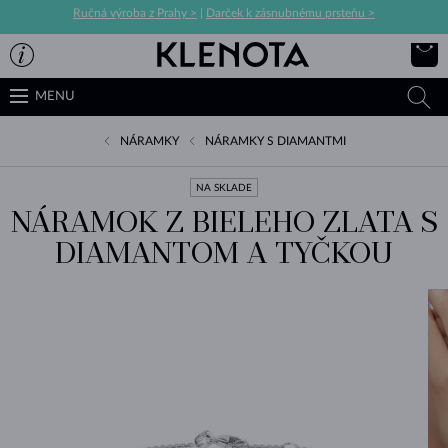
Ručná výroba z Prahy >
|
Darček k zásnubnému prsteňu >
MENU
NÁRAMKY
NÁRAMKY S DIAMANTMI
NA SKLADE
NÁRAMOK Z BIELEHO ZLATA S
DIAMANTOM A TYČKOU