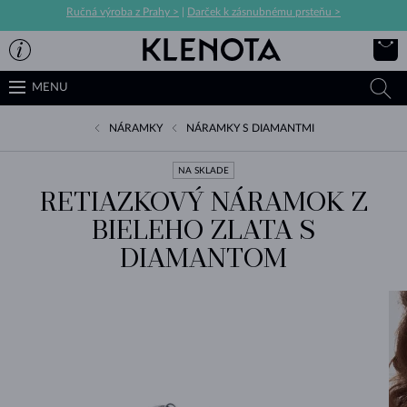
Ručná výroba z Prahy >
|
Darček k zásnubnému prsteňu >
MENU
NÁRAMKY
NÁRAMKY S DIAMANTMI
NA SKLADE
RETIAZKOVÝ NÁRAMOK Z
BIELEHO ZLATA S
DIAMANTOM