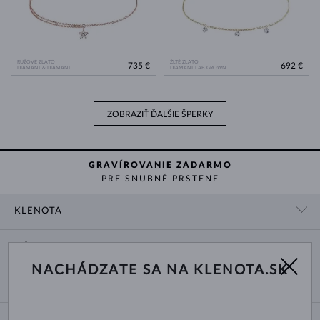
RUŽOVÉ ZLATO
ŽLTÉ ZLATO
735 €
692 €
DIAMANT & DIAMANT
DIAMANT LAB GROWN
ZOBRAZIŤ ĎALŠIE ŠPERKY
GRAVÍROVANIE ZADARMO
PRE SNUBNÉ PRSTENE
KLENOTA
KONTAKTNÉ ÚDAJE
NÁKUP
SHOWROOM
NACHÁDZATE SA NA KLENOTA.SK
DODANIE A PLATBA ZA TOVAR
O NÁS
O ŠPERKOCH
VRÁTENIE A VÝMENA
PRE MÉDIÁ
VEĽKOSTI A ÚPRAVY PRSTEŇOV
REKLAMÁCIA
BLOG