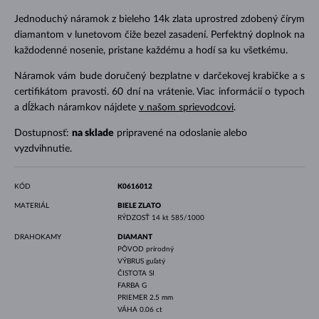
Jednoduchý náramok z bieleho 14k zlata uprostred zdobený čírym
diamantom v lunetovom čiže bezel zasadení. Perfektný doplnok na
každodenné nosenie, pristane každému a hodí sa ku všetkému.
Náramok vám bude doručený bezplatne v darčekovej krabičke a s
certifikátom pravosti. 60 dní na vrátenie. Viac informácií o typoch
a dĺžkach náramkov nájdete
v našom sprievodcovi
.
Dostupnosť:
na sklade
pripravené na odoslanie alebo
vyzdvihnutie.
KÓD
K0616012
MATERIÁL
BIELE ZLATO
RÝDZOSŤ
14 kt 585/1000
DRAHOKAMY
DIAMANT
PÔVOD
prírodný
VÝBRUS
guľatý
ČISTOTA
SI
FARBA
G
PRIEMER
2.5 mm
VÁHA
0.06 ct