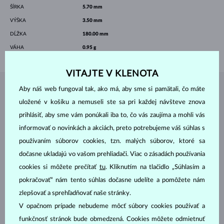
ŠÍRKA
5.70 mm
VÝŠKA
3.50 mm
DĹŽKA
180.00 mm
VÁHA
0.95 g
VITAJTE V KLENOTA
Aby náš web fungoval tak, ako má, aby sme si pamätali, čo máte
ŠPERKY Z
ATELIÉRU KLENOTA
uložené v košíku a nemuseli ste sa pri každej návšteve znova
prihlásiť, aby sme vám ponúkali iba to, čo vás zaujíma a mohli vás
informovať o novinkách a akciách, preto potrebujeme váš súhlas s
používaním súborov cookies, tzn. malých súborov, ktoré sa
dočasne ukladajú vo vašom prehliadači. Viac o zásadách používania
cookies si môžete prečítať
tu
. Kliknutím na tlačidlo „Súhlasím a
pokračovať“ nám tento súhlas dočasne udelíte a pomôžete nám
zlepšovať a sprehľadňovať naše stránky.
V opačnom prípade nebudeme môcť súbory cookies používať a
funkčnosť stránok bude obmedzená. Cookies môžete odmietnuť