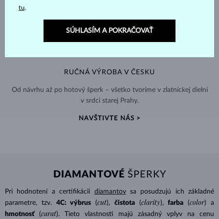
tu
.
SÚHLASÍM A POKRAČOVAŤ
RUČNÁ VÝROBA V ČESKU
Od návrhu až po hotový šperk – všetko tvoríme v zlatníckej dielni
v srdci starej Prahy.
NAVŠTIVTE NÁS >
DIAMANTOVÉ
ŠPERKY
Pri hodnotení a certifikácii
diamantov
sa posudzujú ich základné
cut
clarity
color
parametre, tzv.
4C: výbrus
(
),
čistota
(
),
farba
(
) a
carat
hmotnosť
(
). Tieto vlastnosti majú zásadný vplyv na cenu