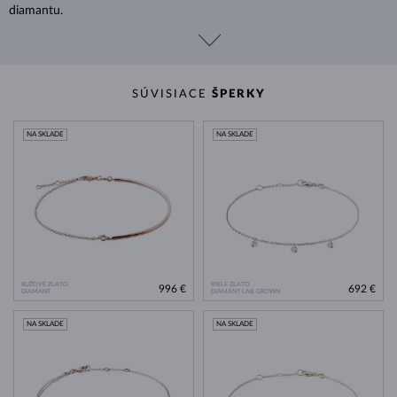
diamantu.
SÚVISIACE
ŠPERKY
NA SKLADE
NA SKLADE
RUŽOVÉ ZLATO
BIELE ZLATO
996 €
692 €
DIAMANT
DIAMANT LAB GROWN
NA SKLADE
NA SKLADE