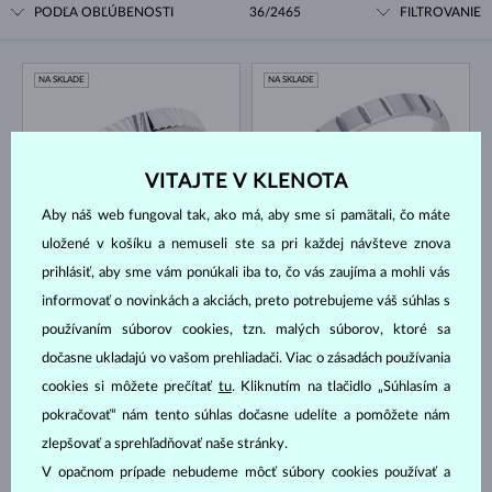
PODĽA OBĽÚBENOSTI
36/2465
FILTROVANIE
NA SKLADE
NA SKLADE
VITAJTE V KLENOTA
Aby náš web fungoval tak, ako má, aby sme si pamätali, čo máte
uložené v košíku a nemuseli ste sa pri každej návšteve znova
BIELE ZLATO
BIELE ZLATO
953 €
1 040 €
BEZ KAMEŇA
BEZ KAMEŇA
prihlásiť, aby sme vám ponúkali iba to, čo vás zaujíma a mohli vás
informovať o novinkách a akciách, preto potrebujeme váš súhlas s
NA SKLADE
NA SKLADE
používaním súborov cookies, tzn. malých súborov, ktoré sa
dočasne ukladajú vo vašom prehliadači. Viac o zásadách používania
cookies si môžete prečítať
tu
. Kliknutím na tlačidlo „Súhlasím a
pokračovať“ nám tento súhlas dočasne udelíte a pomôžete nám
zlepšovať a sprehľadňovať naše stránky.
V opačnom prípade nebudeme môcť súbory cookies používať a
ŽLTÉ ZLATO
BIELE ZLATO