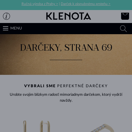
Ručná výroba z Prahy >
|
Darček k zásnubnému prsteňu >
MENU
DARČEKY, STRANA 69
VYBRALI SME
PERFEKTNÉ DARČEKY
Urobte svojim blízkym radosť mimoriadnym darčekom, ktorý vydrží
navždy.