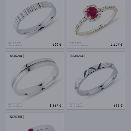
BIELE ZLATO
ŽLTÉ ZLATO
866 €
2 257 €
BEZ KAMEŇA
RUBÍN & DIAMANT
NA SKLADE
NA SKLADE
BIELE ZLATO
BIELE ZLATO
1 387 €
866 €
BEZ KAMEŇA
BEZ KAMEŇA
NA SKLADE