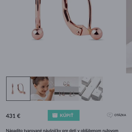
KÚPIŤ
431 €
OTÁZKA
Nápadito tvarované náušničky pre deti v obľúbenom ružovom