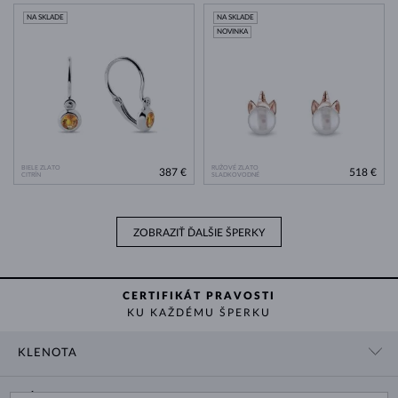
NA SKLADE
NA SKLADE
NOVINKA
BIELE ZLATO
RUŽOVÉ ZLATO
387 €
518 €
CITRÍN
SLADKOVODNÉ
ZOBRAZIŤ ĎALŠIE ŠPERKY
CERTIFIKÁT PRAVOSTI
KU KAŽDÉMU ŠPERKU
KLENOTA
KONTAKTNÉ ÚDAJE