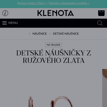
Ručná výroba z Prahy >
|
Darček k zásnubnému prsteňu >
MENU
NÁUŠNICE
DETSKÉ NÁUŠNICE
NA SKLADE
DETSKÉ NÁUŠNIČKY Z
RUŽOVÉHO ZLATA