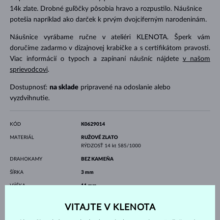
14k zlate. Drobné guľôčky pôsobia hravo a rozpustilo. Náušnice
potešia napríklad ako darček k prvým dvojciferným narodeninám.
Náušnice vyrábame ručne v ateliéri KLENOTA. Šperk vám
doručíme zadarmo v dizajnovej krabičke a s certifikátom pravosti.
Viac informácií o typoch a zapínaní náušníc nájdete
v našom
sprievodcovi
.
Dostupnosť:
na sklade
pripravené na odoslanie alebo
vyzdvihnutie.
KÓD
K0629014
MATERIÁL
RUŽOVÉ ZLATO
RÝDZOSŤ
14 kt 585/1000
DRAHOKAMY
BEZ KAMEŇA
ŠÍRKA
3 mm
VÝŠKA
11 mm
VÁHA
1.00 g
VITAJTE V KLENOTA