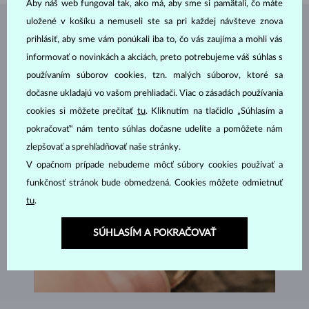
Aby náš web fungoval tak, ako má, aby sme si pamätali, čo máte
uložené v košíku a nemuseli ste sa pri každej návšteve znova
ŠPERKY Z
ATELIÉRU KLENOTA
prihlásiť, aby sme vám ponúkali iba to, čo vás zaujíma a mohli vás
informovať o novinkách a akciách, preto potrebujeme váš súhlas s
používaním súborov cookies, tzn. malých súborov, ktoré sa
dočasne ukladajú vo vašom prehliadači. Viac o zásadách používania
cookies si môžete prečítať
tu
. Kliknutím na tlačidlo „Súhlasím a
pokračovať“ nám tento súhlas dočasne udelíte a pomôžete nám
zlepšovať a sprehľadňovať naše stránky.
V opačnom prípade nebudeme môcť súbory cookies používať a
funkčnosť stránok bude obmedzená. Cookies môžete odmietnuť
tu
.
SÚHLASÍM A POKRAČOVAŤ