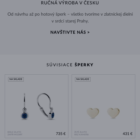
RUČNÁ VÝROBA V ČESKU
Od návrhu až po hotový šperk – všetko tvoríme v zlatníckej dielni
v srdci starej Prahy.
NAVŠTIVTE NÁS >
SÚVISIACE
ŠPERKY
NA SKLADE
NA SKLADE
BIELE ZLATO
ŽLTÉ ZLATO
735 €
431 €
ZAFÍR MODRÝ
BEZ KAMEŇA