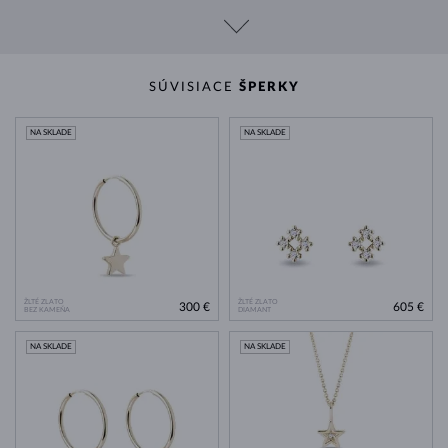
SÚVISIACE
ŠPERKY
NA SKLADE
NA SKLADE
ŽLTÉ ZLATO
ŽLTÉ ZLATO
300 €
605 €
BEZ KAMEŇA
DIAMANT
NA SKLADE
NA SKLADE