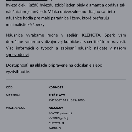
hviezdičiek. Každú hviezdu zdobí jeden biely diamant a dodáva tak
náušniciam jemný lesk. Vďaka univerzálnemu dizajnu sa tieto
náušnice hodia pre malé parádnice i ženy, ktoré preferujú
minimalistické šperky.
Náušnice vyrábame ručne v ateliéri KLENOTA. Šperk vám
doručíme zadarmo v dizajnovej krabičke a s certifikátom pravosti.
Viac informácií o typoch a zapínaní náušníc nájdete
v našom
sprievodcovi
.
Dostupnosť:
na sklade
pripravené na odoslanie alebo
vyzdvihnutie.
KÓD
K0404023
MATERIÁL
ŽLTÉ ZLATO
RÝDZOSŤ
14 kt 585/1000
DRAHOKAMY
DIAMANT
PÔVOD
prírodný
VÝBRUS
guľatý
ČISTOTA
SI
FARBA
G