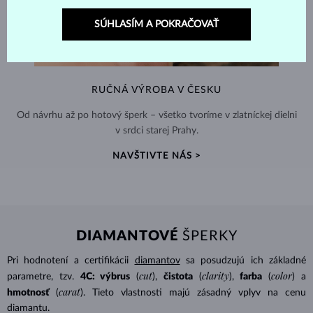
SÚHLASÍM A POKRAČOVAŤ
RUČNÁ VÝROBA V ČESKU
Od návrhu až po hotový šperk – všetko tvoríme v zlatníckej dielni
v srdci starej Prahy.
NAVŠTIVTE NÁS >
DIAMANTOVÉ
ŠPERKY
Pri hodnotení a certifikácii
diamantov
sa posudzujú ich základné
cut
clarity
color
parametre, tzv.
4C: výbrus
(
),
čistota
(
),
farba
(
) a
carat
hmotnosť
(
). Tieto vlastnosti majú zásadný vplyv na cenu
diamantu.