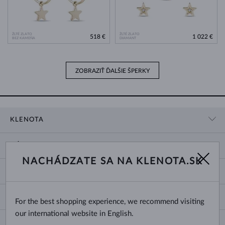
ŽLTÉ ZLATO
ŽLTÉ ZLATO
518 €
1 022 €
BEZ KAMEŇA
DIAMANT
ZOBRAZIŤ ĎALŠIE ŠPERKY
KLENOTA
KONTAKTNÉ ÚDAJE
NÁKUP
SHOWROOM
NACHÁDZATE SA NA KLENOTA.SK
DODANIE A PLATBA ZA TOVAR
O NÁS
O ŠPERKOCH
VRÁTENIE A VÝMENA
PRE MÉDIÁ
VEĽKOSTI A ÚPRAVY PRSTEŇOV
REKLAMÁCIA
BLOG
CHANGE COUNTRY
For the best shopping experience, we recommend visiting
TYPY A DĹŽKY RETIAZOK
VÝBER SVADOBNÝCH OBRÚČOK
our international website in English.
DĹŽKY NÁRAMKOV
CERTIFIKÁTY PRAVOSTI
Slovensko
NEWSLETTER