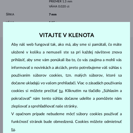
PRIEMER
1.3 mm
VÁHA
0.020 ct
ŠÍRKA
7 mm
VÁHA
1.15 g
VITAJTE V KLENOTA
Aby náš web fungoval tak, ako má, aby sme si pamätali, čo máte
ŠPERKY Z
ATELIÉRU KLENOTA
uložené v košíku a nemuseli ste sa pri každej návšteve znova
prihlásiť, aby sme vám ponúkali iba to, čo vás zaujíma a mohli vás
informovať o novinkách a akciách, preto potrebujeme váš súhlas s
používaním súborov cookies, tzn. malých súborov, ktoré sa
dočasne ukladajú vo vašom prehliadači. Viac o zásadách používania
cookies si môžete prečítať
tu
. Kliknutím na tlačidlo „Súhlasím a
pokračovať“ nám tento súhlas dočasne udelíte a pomôžete nám
zlepšovať a sprehľadňovať naše stránky.
V opačnom prípade nebudeme môcť súbory cookies používať a
funkčnosť stránok bude obmedzená. Cookies môžete odmietnuť
tu
.