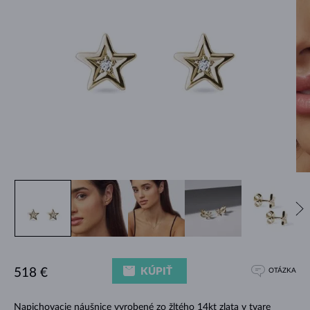
KÚPIŤ
518 €
OTÁZKA
Napichovacie náušnice
vyrobené zo žltého 14kt zlata v tvare