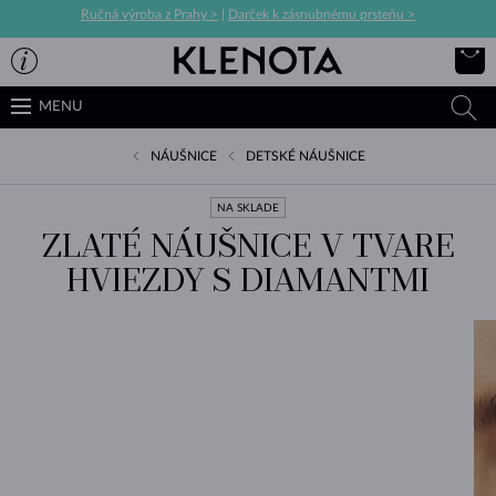
Ručná výroba z Prahy >
|
Darček k zásnubnému prsteňu >
MENU
NÁUŠNICE
DETSKÉ NÁUŠNICE
NA SKLADE
ZLATÉ NÁUŠNICE V TVARE
HVIEZDY S DIAMANTMI