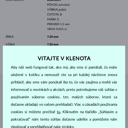
PÔVOD
prírodný
VÝBRUS
guľatý
ČISTOTA
SI
FARBA
G
PRIEMER
1.3 mm
VÁHA
0.010 ct
ŠÍRKA
7.20 mm
VÝŠKA
7.20 mm
DĹŽKA
420.00 mm
VITAJTE V KLENOTA
VÁHA
1.45 g
Aby náš web fungoval tak, ako má, aby sme si pamätali, čo máte
uložené v košíku a nemuseli ste sa pri každej návšteve znova
prihlásiť, aby sme vám ponúkali iba to, čo vás zaujíma a mohli vás
ŠPERKY Z
ATELIÉRU KLENOTA
informovať o novinkách a akciách, preto potrebujeme váš súhlas s
používaním súborov cookies, tzn. malých súborov, ktoré sa
dočasne ukladajú vo vašom prehliadači. Viac o zásadách používania
cookies si môžete prečítať
tu
. Kliknutím na tlačidlo „Súhlasím a
pokračovať“ nám tento súhlas dočasne udelíte a pomôžete nám
zlepšovať a sprehľadňovať naše stránky.