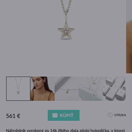
KÚPIŤ
561 €
OTÁZKA
Náhrdelník vyrobený zo 14k žltého zlata zdobí hviezdička, v ktorej