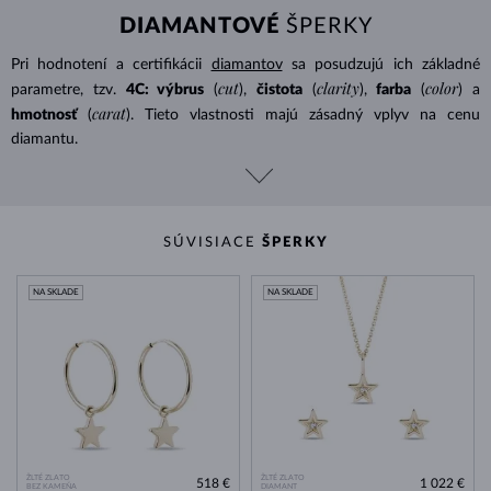
DIAMANTOVÉ
ŠPERKY
Pri hodnotení a certifikácii
diamantov
sa posudzujú ich základné
cut
clarity
color
parametre, tzv.
4C: výbrus
(
),
čistota
(
),
farba
(
) a
carat
hmotnosť
(
). Tieto vlastnosti majú zásadný vplyv na cenu
diamantu.
SÚVISIACE
ŠPERKY
NA SKLADE
NA SKLADE
ŽLTÉ ZLATO
ŽLTÉ ZLATO
518 €
1 022 €
BEZ KAMEŇA
DIAMANT