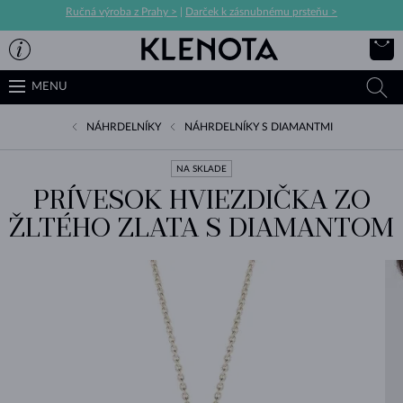
Ručná výroba z Prahy >
|
Darček k zásnubnému prsteňu >
MENU
NÁHRDELNÍKY
NÁHRDELNÍKY S DIAMANTMI
NA SKLADE
PRÍVESOK HVIEZDIČKA ZO
ŽLTÉHO ZLATA S DIAMANTOM