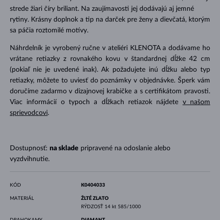
strede žiari číry briliant. Na zaujímavosti jej dodávajú aj jemné
rytiny. Krásny doplnok a tip na darček pre ženy a dievčatá, ktorým
sa páčia roztomilé motívy.
Náhrdelník je vyrobený ručne v ateliéri KLENOTA a dodávame ho
vrátane retiazky z rovnakého kovu v štandardnej dĺžke 42 cm
(pokiaľ nie je uvedené inak). Ak požadujete inú dĺžku alebo typ
retiazky, môžete to uviesť do poznámky v objednávke. Šperk vám
doručíme zadarmo v dizajnovej krabičke a s certifikátom pravosti.
Viac informácií o typoch a dĺžkach retiazok nájdete
v našom
sprievodcovi
.
Dostupnosť:
na sklade
pripravené na odoslanie alebo
vyzdvihnutie.
KÓD
K0404033
MATERIÁL
ŽLTÉ ZLATO
RÝDZOSŤ
14 kt 585/1000
DRAHOKAMY
DIAMANT