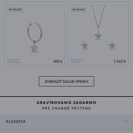
NA SKLADE
NA SKLADE
ŽLTÉ ZLATO
BIELE ZLATO
300 €
1 022 €
BEZ KAMEŇA
DIAMANT
ZOBRAZIŤ ĎALŠIE ŠPERKY
GRAVÍROVANIE ZADARMO
PRE SNUBNÉ PRSTENE
KLENOTA