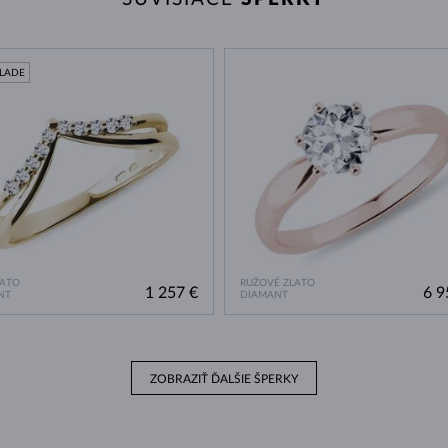
KLADE
LATO
RUŽOVÉ ZLATO
1 257 €
6 9
NT
DIAMANT
ZOBRAZIŤ ĎALŠIE ŠPERKY