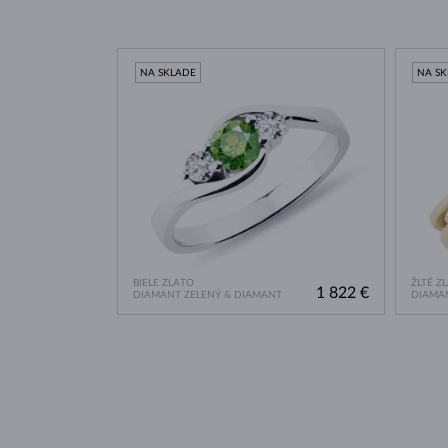
NA SKLADE
NA S
BIELE ZLATO
ŽLTÉ Z
1 822 €
DIAMANT ZELENÝ & DIAMANT
DIAMA