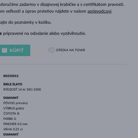
BIELE ZLATO
RUŽOVÉ ZLATO
BIELE ZLATO
doručíme zadarmo v dizajnovej krabičke a s certifikátom pravosti.
dom veľkostí a úprav prsteňov nájdete v našom
sprievodcovi
.
zajte do poznámky v košíku.
e
pripravené na odoslanie alebo vyzdvihnutie.
KÚPIŤ
OTÁZKA
NA TOVAR
K0235012
BIELE ZLATO
RÝDZOSŤ
14 kt 585/1000
DIAMANT
PÔVOD
prírodný
VÝBRUS
guľatý
ČISTOTA
SI
FARBA
G
PRIEMER
4.0 mm
VÁHA
0.25 ct
DIAMANT