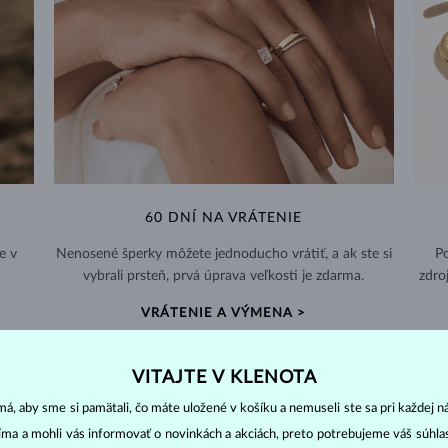
60 DNÍ NA VRÁTENIE
e v
Nenosené šperky môžete jednoducho vrátiť, a ak ste si
Po
vybrali prsteň, prvá úprava veľkosti je zdarma.
zdro
VRÁTENIE A VÝMENA >
VITAJTE V KLENOTA
á, aby sme si pamätali, čo máte uložené v košíku a nemuseli ste sa pri každej n
jíma a mohli vás informovať o novinkách a akciách, preto potrebujeme váš súhl