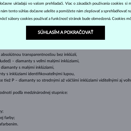
DIAMANTOVÉ
ŠPERKY
dočasne ukladajú vo vašom prehliadači. Viac o zásadách používania cookies si 
cut
clarity
colo
ich základné parametre, tzv.
4C: výbrus
(
),
čistota
(
),
farba
(
“ nám tento súhlas dočasne udelíte a pomôžete nám zlepšovať a sprehľadňovať n
ôcť súbory cookies používať a funkčnosť stránok bude obmedzená. Cookies m
o oslnivý lesk. Najobľúbenejší je výbrus guľatý, tzv.
briliant
. Diamanty
SÚHLASÍM A POKRAČOVAŤ
cess (štvorboký alebo trojboký výbrus s ostrými rohmi, populárny najmä u
z
ženie tzv. inkluzií čiže vnútorných nedokonalostí diamantu:
s absolútnou transparentnosťou bez inklúzií,
cluded) – diamanty s veľmi malými inklúziami,
– diamanty s malými inklúziami,
nty s inklúziami identifikovateľnými lupou,
ike tiež P – diamanty so strednými až väčšími inklúziami viditeľnými aj v
 hodnotí podľa medzinárodnej stupnice:
y;
j farby;
afarbením.