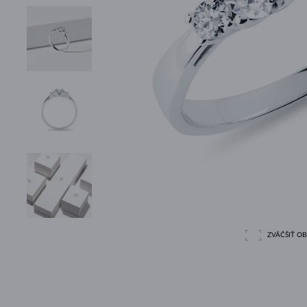
ZVÄČŠIŤ O