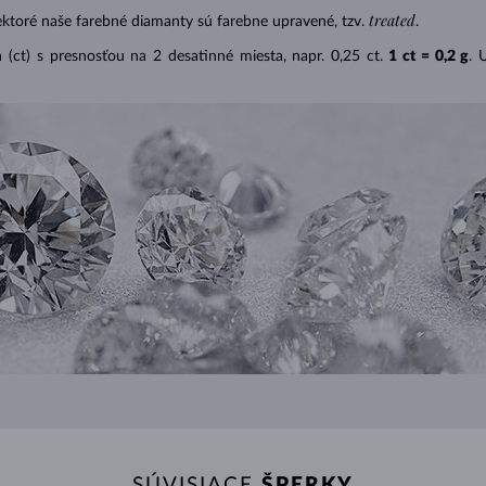
treated
ektoré naše farebné diamanty sú farebne upravené, tzv.
.
(ct) s presnosťou na 2 desatinné miesta, napr. 0,25 ct.
1 ct = 0,2 g
. 
SÚVISIACE
ŠPERKY