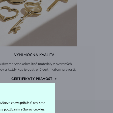
VÝNIMOČNÁ KVALITA
užívame vysokokvalitné materiály z overených
jov a každý kus je opatrený certifikátom pravosti.
CERTIFIKÁTY PRAVOSTI >
ávšteve znova prihlásiť, aby sme
as s používaním súborov cookies,