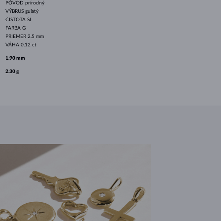
PÔVOD
prírodný
VÝBRUS
guľatý
ČISTOTA
SI
FARBA
G
PRIEMER
2.5 mm
VÁHA
0.12 ct
1.90 mm
2.30 g