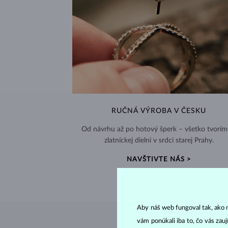
RUČNÁ VÝROBA V ČESKU
Od návrhu až po hotový šperk – všetko tvorím
zlatníckej dielni v srdci starej Prahy.
NAVŠTIVTE NÁS >
Aby náš web fungoval tak, ako m
vám ponúkali iba to, čo vás zau