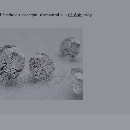
U šperkov s viacerými diamantmi a u
náušníc
vždy