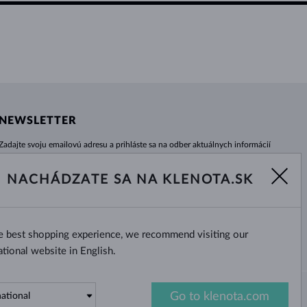
NEWSLETTER
Zadajte svoju emailovú adresu a prihláste sa na odber aktuálnych informácií
z e-shopu klenota.sk.
Žiadna novinka, akcia či zľava Vám už neunikne!
NACHÁDZATE SA NA KLENOTA.SK
ODOBERAŤ
he best shopping experience, we recommend visiting our
Áno, chcem dostávať zaujímavé
novinky na e-mail.
ational website in English.
Go to klenota.com