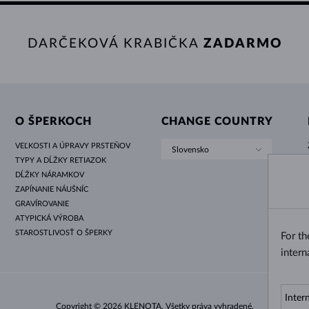
DARČEKOVÁ KRABIČKA
ZADARMO
O ŠPERKOCH
CHANGE COUNTRY
VEĽKOSTI A ÚPRAVY PRSTEŇOV
Slovensko
TYPY A DĹŽKY RETIAZOK
DĹŽKY NÁRAMKOV
ZAPÍNANIE NÁUŠNÍC
GRAVÍROVANIE
ATYPICKÁ VÝROBA
STAROSTLIVOSŤ O ŠPERKY
For t
intern
Copyright © 2026 KLENOTA. Všetky práva vyhradené.