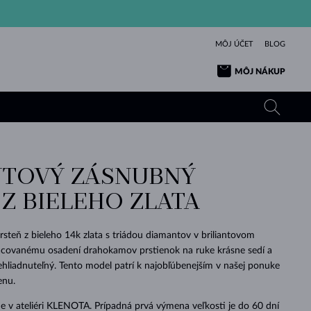
MÔJ ÚČET
BLOG
MÔJ NÁKUP
TOVÝ ZÁSNUBNÝ
ŽLTÉ ZLATO
TANZANITY
TURMALÍNY
ZAFÍRY
 Z BIELEHO ZLATA
RUŽOVÉ ZLATO
TOPÁSY
VLTAVÍNY
SMARAGDY
TURMALÍNY
MINERÁLY
VLTAVÍNY
steň z bieleho 14k zlata s triádou diamantov v briliantovom
VÝNIMOČNÝ
ELEGANCIA
NÁRAMKY
KOLEKCIE
PRÍVESKY
KRÁSOU
KRÁSNE
ŠPERKY
KRÁSU
LÁSKA
acovanému osadení drahokamov prstienok na ruke krásne sedí a
VLTAVÍNY
PERLOVÉ PRÍVESKY
MINERÁLY
ehliadnuteľný. Tento model patrí k najobľúbenejším v našej ponuke
PRE BÁBÄTKÁ
BIELE ZLATO
SVADOBNÉ
enu.
SVADOBNÉ
ŽLTÉ ZLATO
ŽLTÉ ZLATO
POZRIEŤ
POZRIEŤ
POZRIEŤ
POZRIEŤ
POZRIEŤ
POZRIEŤ
POZRIEŤ
POZRIEŤ
POZRIEŤ
POZRIEŤ
 v ateliéri KLENOTA. Prípadná prvá výmena veľkosti je do 60 dní