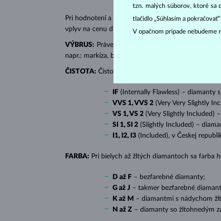
tzn. malých súborov, ktoré sa 
Pri hodnotení a certifikácii
diamantov
sa posudzujú 
tlačidlo „Súhlasím a pokračovať
vplyv na cenu diamantu.
V opačnom prípade nebudeme m
VÝBRUS:
Práve správny výbrus dodáva diamantu jeh
napr.: markíza, bageta, srdiečko, slza, ovál či prin
ČISTOTA:
Čistotu určuje množstvo, veľkosť a rozlo
IF
(Internally Flawless) – diamanty 
VVS 1, VVS 2
(Very Very Slightly In
VS 1, VS 2
(Very Slightly Included) 
SI 1, SI 2
(Slightly Included) – diama
I1, I2, I3
(Included), v Českej republ
FARBA:
Pri bielych až žltých diamantoch sa farba
D až F
– bezfarebné diamanty;
G až J
– takmer bezfarebné diamant
K až M
– diamantmi s nádychom žlte
N až Z
– diamanty so žltohnedým z