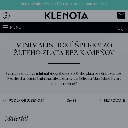
Ručná výroba z Prahy >
|
Darček k zásnubnému prsteňu >
MENU
MINIMALISTICKÉ ŠPERKY ZO
ŽLTÉHO ZLATA BEZ KAMEŇOV
Zamilujte si oslnivé minimalistické šperky zo žltého zlata bez drahokamov.
Prezrite si aj ostatné
minimalistické šperky
a nájdite perfektné doplnky pre
každú príležitosť.
PODĽA OBĽÚBENOSTI
36/88
FILTROVANIE
Materiál