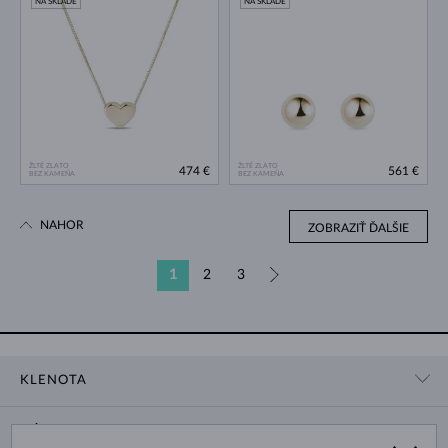
NA SKLADE
NA SKLADE
ŽLTÉ ZLATO
ŽLTÉ ZLATO
474 €
561 €
BEZ KAMEŇA
BEZ KAMEŇA
NAHOR
ZOBRAZIŤ ĎALŠIE
1
2
3
»
KLENOTA
KONTAKTNÉ ÚDAJE
NÁKUP
SHOWROOM