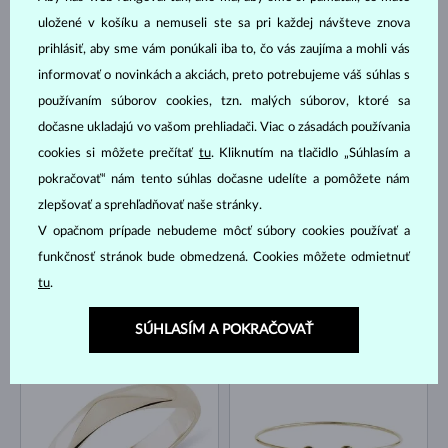
uložené v košíku a nemuseli ste sa pri každej návšteve znova
prihlásiť, aby sme vám ponúkali iba to, čo vás zaujíma a mohli vás
informovať o novinkách a akciách, preto potrebujeme váš súhlas s
používaním súborov cookies, tzn. malých súborov, ktoré sa
ŽLTÉ ZLATO
ŽLTÉ ZLATO
431 €
1 083 €
BEZ KAMEŇA
BEZ KAMEŇA
dočasne ukladajú vo vašom prehliadači. Viac o zásadách používania
cookies si môžete prečítať
tu
. Kliknutím na tlačidlo „Súhlasím a
NA SKLADE
NA SKLADE
pokračovať“ nám tento súhlas dočasne udelíte a pomôžete nám
zlepšovať a sprehľadňovať naše stránky.
V opačnom prípade nebudeme môcť súbory cookies používať a
funkčnosť stránok bude obmedzená. Cookies môžete odmietnuť
tu
.
ŽLTÉ ZLATO
ŽLTÉ ZLATO
2 605 €
692 €
BEZ KAMEŇA
BEZ KAMEŇA
SÚHLASÍM A POKRAČOVAŤ
NA SKLADE
NA SKLADE