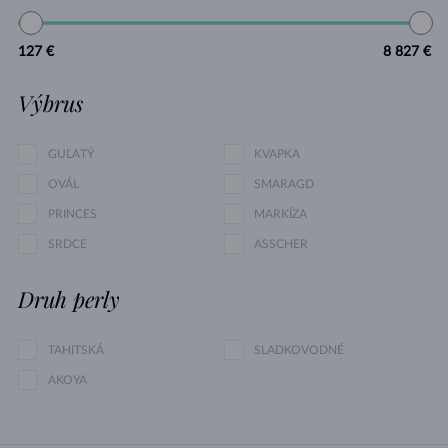
127 €
8 827 €
Výbrus
GUĽATÝ
KVAPKA
OVÁL
SMARAGD
PRINCES
MARKÍZA
SRDCE
ASSCHER
Druh perly
TAHITSKÁ
SLADKOVODNÉ
AKOYA