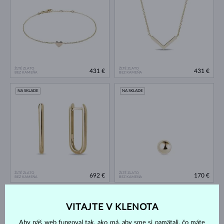
ŽLTÉ ZLATO
ŽLTÉ ZLATO
431 €
431 €
BEZ KAMEŇA
BEZ KAMEŇA
NA SKLADE
NA SKLADE
ŽLTÉ ZLATO
ŽLTÉ ZLATO
692 €
170 €
BEZ KAMEŇA
BEZ KAMEŇA
NA SKLADE
NA SKLADE
VITAJTE V KLENOTA
Aby náš web fungoval tak, ako má, aby sme si pamätali, čo máte