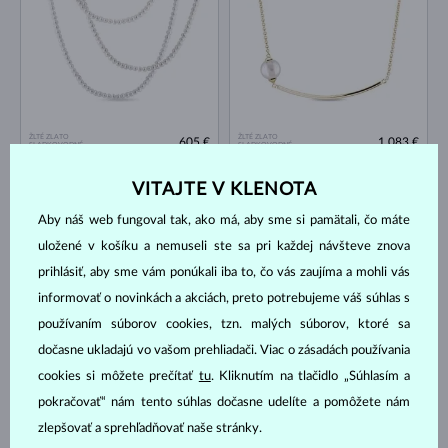
ŽLTÉ ZLATO
ŽLTÉ ZLATO
605 €
1 083 €
SLADKOVODNÉ
SLADKOVODNÉ
NA SKLADE
NA SKLADE
VITAJTE V KLENOTA
Aby náš web fungoval tak, ako má, aby sme si pamätali, čo máte
uložené v košíku a nemuseli ste sa pri každej návšteve znova
prihlásiť, aby sme vám ponúkali iba to, čo vás zaujíma a mohli vás
informovať o novinkách a akciách, preto potrebujeme váš súhlas s
používaním súborov cookies, tzn. malých súborov, ktoré sa
ŽLTÉ ZLATO
ŽLTÉ ZLATO
dočasne ukladajú vo vašom prehliadači. Viac o zásadách používania
1 083 €
953 €
SLADKOVODNÉ
SLADKOVODNÉ
cookies si môžete prečítať
tu
. Kliknutím na tlačidlo „Súhlasím a
NA SKLADE
NA SKLADE
pokračovať“ nám tento súhlas dočasne udelíte a pomôžete nám
zlepšovať a sprehľadňovať naše stránky.