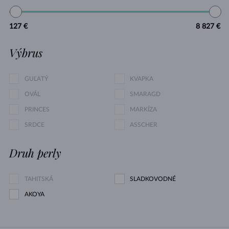
127 €
8 827 €
Výbrus
GUĽATÝ
KVAPKA
OVÁL
SMARAGD
PRINCES
MARKÍZA
SRDCE
ASSCHER
Druh perly
TAHITSKÁ
SLADKOVODNÉ
AKOYA