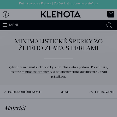
Ručná výroba z Prahy >
|
Darček k zásnubnému prsteňu >
MENU
MINIMALISTICKÉ ŠPERKY ZO
ŽLTÉHO ZLATA S PERLAMI
Vyberte si minimalistické šperky zo žltého zlata s perlami. Prezrite si aj
ostatné
minimalistické šperky
a nájdite perfektné doplnky pre každú
príležitosť.
PODĽA OBĽÚBENOSTI
31/31
FILTROVANIE
Materiál