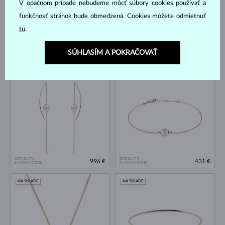
V opačnom prípade nebudeme môcť súbory cookies používať a
funkčnosť stránok bude obmedzená. Cookies môžete odmietnuť
tu
.
SÚHLASÍM A POKRAČOVAŤ
ŽLTÉ ZLATO
ŽLTÉ ZLATO
1 170 €
953 €
SLADKOVODNÉ
SLADKOVODNÉ
NA SKLADE
NA SKLADE
ŽLTÉ ZLATO
ŽLTÉ ZLATO
996 €
431 €
SLADKOVODNÉ
SLADKOVODNÉ
NA SKLADE
NA SKLADE