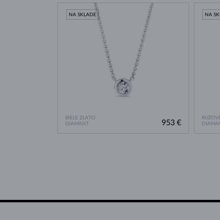
NA SKLADE
NA S
BIELE ZLATO
RUŽOVÉ
953 €
DIAMANT
DIAMA