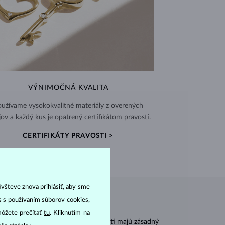
VÝNIMOČNÁ KVALITA
užívame vysokokvalitné materiály z overených
jov a každý kus je opatrený certifikátom pravosti.
CERTIFIKÁTY PRAVOSTI >
ávšteve znova prihlásiť, aby sme
as s používaním súborov cookies,
môžete prečítať
tu
. Kliknutím na
r
carat
) a
hmotnosť
(
). Tieto vlastnosti majú zásadný