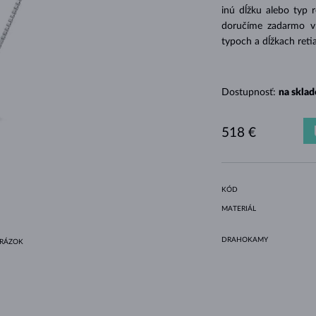
HALO ŠTÝL
ORIGINÁLNE SÚPRAVY
AMETYSTY
SINGLE
DRAHOKAMY
SLADKOVODNÉ PERLY
BEZEL OSADENIE
PRE MAMIČKU
BIELE ZLATO
MORGANITY
TOPÁSY
RUBÍNY
TIPY NA DARČEKY
inú dĺžku alebo typ 
doručíme zadarmo v d
ŽLTÉ ZLATO
MAGNETICKÉ NÁHRDELNÍKY
RUŽOVÉ ZLATO
typoch a dĺžkach reti
RUŽOVÉ ZLATO
GRAVÍROVATEĽNÉ
LETNÍ VRSTVENÍ
Dostupnosť:
na sklad
518 €
KÓD
MATERIÁL
DRAHOKAMY
BRÁZOK