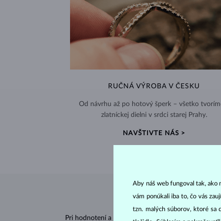
RUČNÁ VÝROBA V ČESKU
Od návrhu až po hotový šperk – všetko tvorím
zlatníckej dielni v srdci starej Prahy.
NAVŠTIVTE NÁS >
Aby náš web fungoval tak, ako m
vám ponúkali iba to, čo vás zau
tzn. malých súborov, ktoré sa 
Pri hodnotení a certifikácii
diamantov
sa posudzujú 