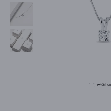
ZVÄČŠIŤ O