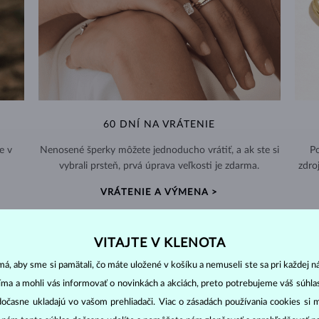
60 DNÍ NA VRÁTENIE
e v
Nenosené šperky môžete jednoducho vrátiť, a ak ste si
Po
vybrali prsteň, prvá úprava veľkosti je zdarma.
zdro
VRÁTENIE A VÝMENA >
VITAJTE V KLENOTA
á, aby sme si pamätali, čo máte uložené v košíku a nemuseli ste sa pri každej n
jíma a mohli vás informovať o novinkách a akciách, preto potrebujeme váš súhl
DIAMANTOVÉ
ŠPERKY
dočasne ukladajú vo vašom prehliadači. Viac o zásadách používania cookies si 
cut
clarity
colo
ich základné parametre, tzv.
4C: výbrus
(
),
čistota
(
),
farba
(