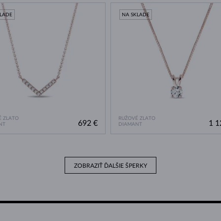
KLADE
NA SKLADE
 ZLATO
RUŽOVÉ ZLATO
692 €
1 1
NT
DIAMANT
ZOBRAZIŤ ĎALŠIE ŠPERKY