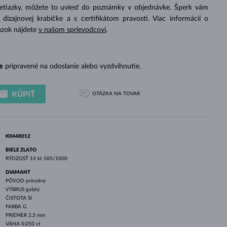
BIELE ZLATO
RUŽOVÉ ZLATO
BIELE ZLATO
retiazky, môžete to uviesť do poznámky v objednávke. Šperk vám
izajnovej krabičke a s certifikátom pravosti. Viac informácií o
azok nájdete
v našom sprievodcovi
.
e
pripravené na odoslanie alebo vyzdvihnutie.
KÚPIŤ
OTÁZKA
NA TOVAR
K0448012
BIELE ZLATO
RÝDZOSŤ
14 kt 585/1000
DIAMANT
PÔVOD
prírodný
VÝBRUS
guľatý
ČISTOTA
SI
FARBA
G
PRIEMER
2.3 mm
VÁHA
0.050 ct