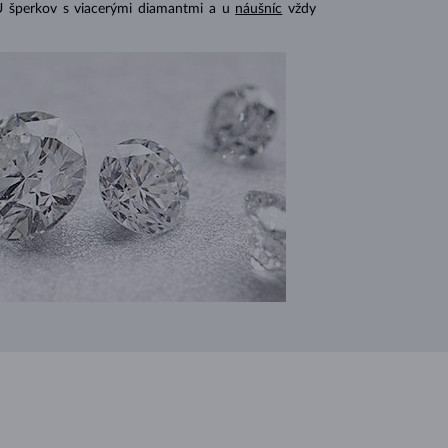
U šperkov s viacerými diamantmi a u
náušníc
vždy