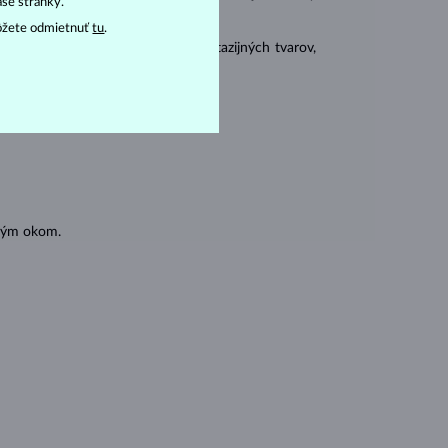
aše stránky.
ôžete odmietnuť
tu
.
 sa brúsia aj do mnohých tzv. fantazijných tvarov,
ásnubných prsteňov
).
oľným okom.