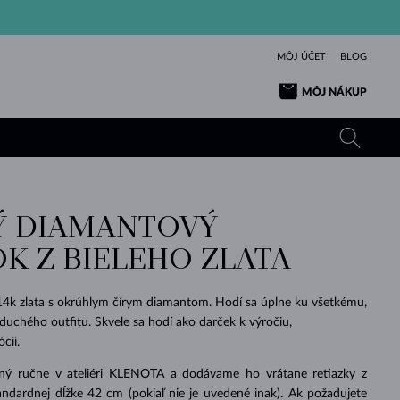
MÔJ ÚČET
BLOG
MÔJ NÁKUP
 DIAMANTOVÝ
ŽLTÉ ZLATO
TANZANITY
TURMALÍNY
ZAFÍRY
OK Z BIELEHO ZLATA
RUŽOVÉ ZLATO
TOPÁSY
VLTAVÍNY
SMARAGDY
TURMALÍNY
MINERÁLY
VLTAVÍNY
 14k zlata s okrúhlym čírym diamantom. Hodí sa úplne ku všetkému,
VÝNIMOČNÝ
ELEGANCIA
NÁRAMKY
KOLEKCIE
PRÍVESKY
KRÁSOU
KRÁSNE
ŠPERKY
KRÁSU
LÁSKA
noduchého outfitu. Skvele sa hodí ako darček k výročiu,
VLTAVÍNY
PERLOVÉ PRÍVESKY
MINERÁLY
cii.
PRE BÁBÄTKÁ
BIELE ZLATO
SVADOBNÉ
ený ručne v ateliéri KLENOTA a dodávame ho vrátane retiazky z
SVADOBNÉ
ŽLTÉ ZLATO
ŽLTÉ ZLATO
POZRIEŤ
POZRIEŤ
POZRIEŤ
POZRIEŤ
POZRIEŤ
POZRIEŤ
POZRIEŤ
POZRIEŤ
POZRIEŤ
POZRIEŤ
ndardnej dĺžke 42 cm (pokiaľ nie je uvedené inak). Ak požadujete