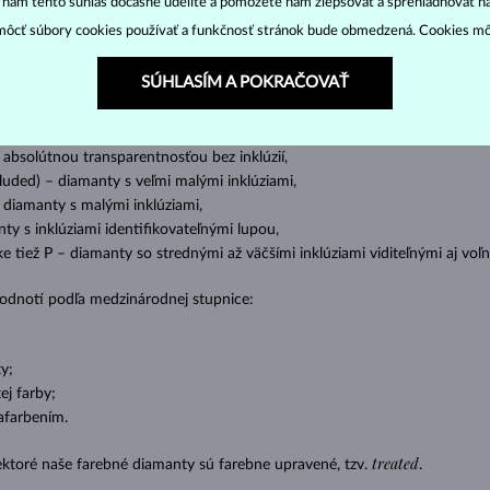
“ nám tento súhlas dočasne udelíte a pomôžete nám zlepšovať a sprehľadňovať n
ôcť súbory cookies používať a funkčnosť stránok bude obmedzená. Cookies m
o oslnivý lesk. Najobľúbenejší je výbrus guľatý, tzv.
briliant
. Diamanty
cess (štvorboký alebo trojboký výbrus s ostrými rohmi, populárny najmä u
z
SÚHLASÍM A POKRAČOVAŤ
ženie tzv. inkluzií čiže vnútorných nedokonalostí diamantu:
s absolútnou transparentnosťou bez inklúzií,
cluded) – diamanty s veľmi malými inklúziami,
– diamanty s malými inklúziami,
nty s inklúziami identifikovateľnými lupou,
ike tiež P – diamanty so strednými až väčšími inklúziami viditeľnými aj v
 hodnotí podľa medzinárodnej stupnice:
y;
j farby;
afarbením.
treated
ektoré naše farebné diamanty sú farebne upravené, tzv.
.