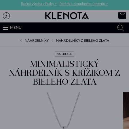
Ručná výroba z Prahy >
|
Darček k zásnubnému prsteňu >
MENU
NÁHRDELNÍKY
NÁHRDELNÍKY Z BIELEHO ZLATA
NA SKLADE
MINIMALISTICKÝ
NÁHRDELNÍK S KRÍŽIKOM Z
BIELEHO ZLATA