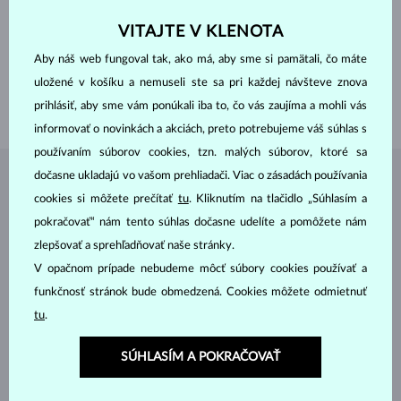
DRAHOKAMY
BEZ KAMEŇA
VITAJTE V KLENOTA
ŠÍRKA
9.6 mm
VÝŠKA
21.0 mm
Aby náš web fungoval tak, ako má, aby sme si pamätali, čo máte
DĹŽKA
420.00 mm
uložené v košíku a nemuseli ste sa pri každej návšteve znova
VÁHA
1.70 g
prihlásiť, aby sme vám ponúkali iba to, čo vás zaujíma a mohli vás
informovať o novinkách a akciách, preto potrebujeme váš súhlas s
používaním súborov cookies, tzn. malých súborov, ktoré sa
dočasne ukladajú vo vašom prehliadači. Viac o zásadách používania
ŠPERKY Z
ATELIÉRU KLENOTA
cookies si môžete prečítať
tu
. Kliknutím na tlačidlo „Súhlasím a
pokračovať“ nám tento súhlas dočasne udelíte a pomôžete nám
zlepšovať a sprehľadňovať naše stránky.
V opačnom prípade nebudeme môcť súbory cookies používať a
funkčnosť stránok bude obmedzená. Cookies môžete odmietnuť
tu
.
SÚHLASÍM A POKRAČOVAŤ