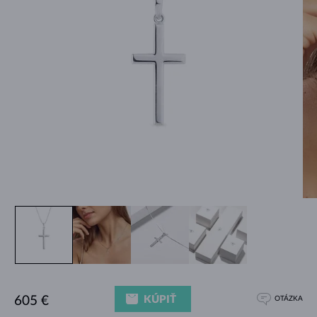
KÚPIŤ
605 €
OTÁZKA