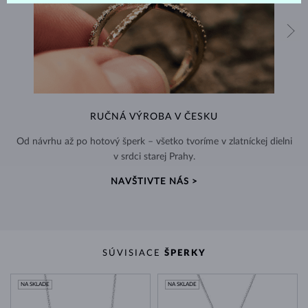
RUČNÁ VÝROBA V ČESKU
Od návrhu až po hotový šperk – všetko tvoríme v zlatníckej dielni
v srdci starej Prahy.
NAVŠTIVTE NÁS >
SÚVISIACE
ŠPERKY
NA SKLADE
NA SKLADE