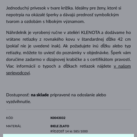
Jednoduchý prívesok v tvare krížika. Ideálny pre ženy, ktoré si
nepotrpia na okázalé šperky a dávajú prednosť symbolickým
tvarom a ozdobám s hlbokým významom.
Náhrdelník je vyrobený ručne v ateliéri KLENOTA a dodávame ho
vrátane retiazky z rovnakého kovu v štandardnej dĺžke 42 cm
(pokiaľ nie je uvedené inak). Ak požadujete inú dĺžku alebo typ
retiazky, môžete to uviesť do poznámky v objednávke. Šperk vám
doručíme zadarmo v dizajnovej krabičke a s certifikátom pravosti.
Viac informácií o typoch a dĺžkach retiazok nájdete
v našom
sprievodcovi
.
Dostupnosť:
na sklade
pripravené na odoslanie alebo
vyzdvihnutie.
KÓD
K0043032
MATERIÁL
BIELE ZLATO
RÝDZOSŤ
14 kt 585/1000