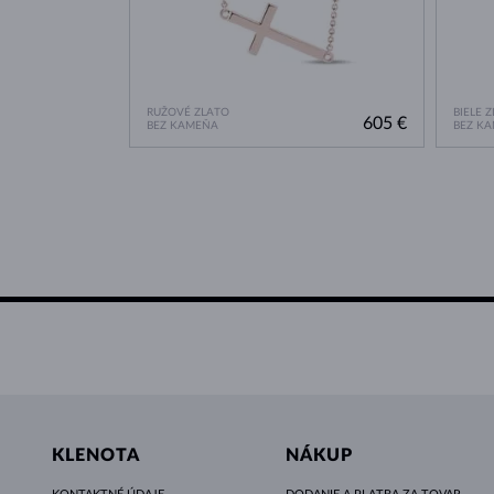
RUŽOVÉ ZLATO
BIELE 
605 €
BEZ KAMEŇA
BEZ K
KLENOTA
NÁKUP