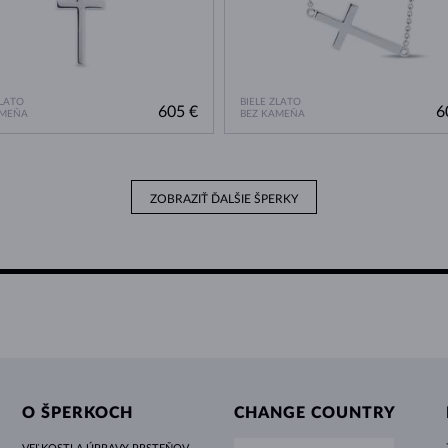
ZLATO
BIELE ZLATO
605 €
6
AMEŇA
BEZ KAMEŇA
ZOBRAZIŤ ĎALŠIE ŠPERKY
O ŠPERKOCH
CHANGE COUNTRY