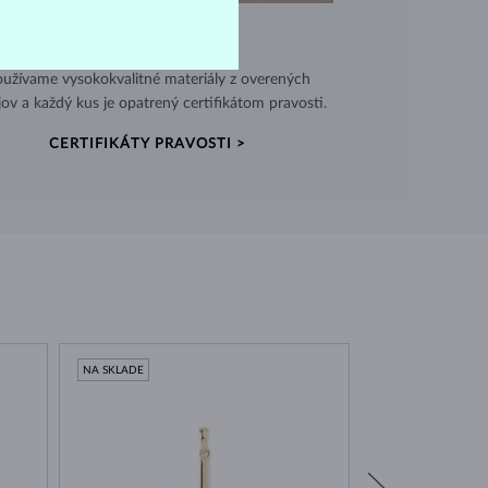
VÝNIMOČNÁ KVALITA
užívame vysokokvalitné materiály z overených
jov a každý kus je opatrený certifikátom pravosti.
CERTIFIKÁTY PRAVOSTI >
NA SKLADE
NA SKLADE