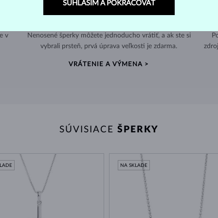
SÚHLASÍM A POKRAČOVAŤ
60 DNÍ NA VRÁTENIE
e v
Nenosené šperky môžete jednoducho vrátiť, a ak ste si
Po
vybrali prsteň, prvá úprava veľkosti je zdarma.
zdro
VRÁTENIE A VÝMENA >
SÚVISIACE
ŠPERKY
KLADE
NA SKLADE