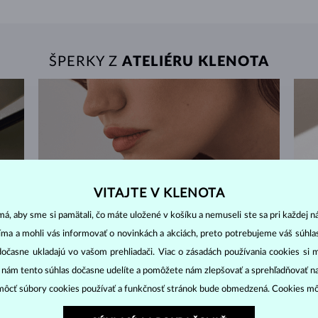
ŠPERKY Z
ATELIÉRU KLENOTA
VITAJTE V KLENOTA
á, aby sme si pamätali, čo máte uložené v košíku a nemuseli ste sa pri každej n
jíma a mohli vás informovať o novinkách a akciách, preto potrebujeme váš súhl
dočasne ukladajú vo vašom prehliadači. Viac o zásadách používania cookies si 
“ nám tento súhlas dočasne udelíte a pomôžete nám zlepšovať a sprehľadňovať n
ôcť súbory cookies používať a funkčnosť stránok bude obmedzená. Cookies m