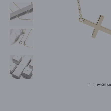
ZVÄČŠIŤ O