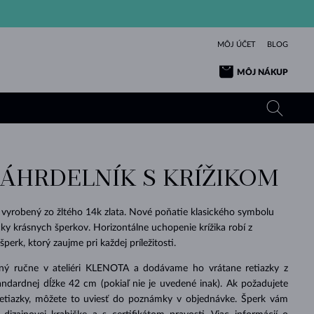
MÔJ ÚČET
BLOG
MÔJ NÁKUP
NÁHRDELNÍK S KRÍŽIKOM
ŽLTÉ ZLATO
TANZANITY
TURMALÍNY
ZAFÍRY
RUŽOVÉ ZLATO
TOPÁSY
VLTAVÍNY
SMARAGDY
 vyrobený zo žltého 14k zlata. Nové poňatie klasického symbolu
čky krásnych šperkov. Horizontálne uchopenie krížika robí z
TURMALÍNY
MINERÁLY
VLTAVÍNY
erk, ktorý zaujme pri každej príležitosti.
VÝNIMOČNÝ
ELEGANCIA
NÁRAMKY
KOLEKCIE
PRÍVESKY
KRÁSOU
KRÁSNE
ŠPERKY
KRÁSU
LÁSKA
VLTAVÍNY
PERLOVÉ PRÍVESKY
MINERÁLY
ený ručne v ateliéri KLENOTA a dodávame ho vrátane retiazky z
PRE BÁBÄTKÁ
BIELE ZLATO
SVADOBNÉ
ndardnej dĺžke 42 cm (pokiaľ nie je uvedené inak). Ak požadujete
retiazky, môžete to uviesť do poznámky v objednávke. Šperk vám
SVADOBNÉ
ŽLTÉ ZLATO
ŽLTÉ ZLATO
POZRIEŤ
POZRIEŤ
POZRIEŤ
POZRIEŤ
POZRIEŤ
POZRIEŤ
POZRIEŤ
POZRIEŤ
POZRIEŤ
POZRIEŤ