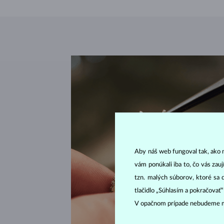
Aby náš web fungoval tak, ako m
vám ponúkali iba to, čo vás zau
tzn. malých súborov, ktoré sa 
tlačidlo „Súhlasím a pokračovať
V opačnom prípade nebudeme m