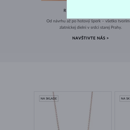
RUČNÁ VÝROBA V ČESKU
Od návrhu až po hotový šperk – všetko tvorím
zlatníckej dielni v srdci starej Prahy.
NAVŠTIVTE NÁS >
NA SKLADE
NA S