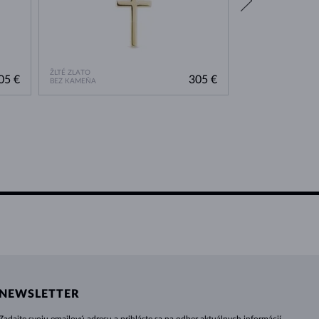
ŽLTÉ ZLATO
ŽLTÉ ZLATO
05 €
305 €
BEZ KAMEŇA
BEZ KAMEŇA
NEWSLETTER
Zadajte svoju emailovú adresu a prihláste sa na odber aktuálnych informácií