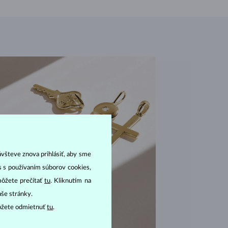
ávšteve znova prihlásiť, aby sme
as s používaním súborov cookies,
môžete prečítať
tu
. Kliknutím na
aše stránky.
ôžete odmietnuť
tu
.