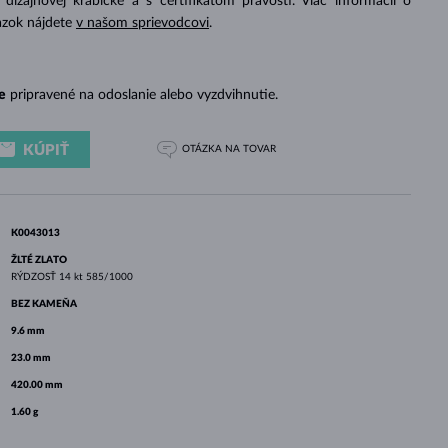
izajnovej krabičke a s certifikátom pravosti. Viac informácií o
BIELE ZLATO
RUŽOVÉ ZLATO
BIELE ZLATO
azok nájdete
v našom sprievodcovi
.
e
pripravené na odoslanie alebo vyzdvihnutie.
KÚPIŤ
OTÁZKA
NA TOVAR
K0043013
ŽLTÉ ZLATO
RÝDZOSŤ
14 kt 585/1000
BEZ KAMEŇA
9.6 mm
23.0 mm
420.00 mm
1.60 g