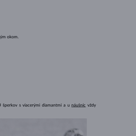
oľným okom.
U šperkov s viacerými diamantmi a u
náušníc
vždy