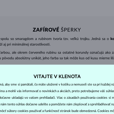
ZAFÍROVÉ
ŠPERKY
 spolu so smaragdom a rubínom tvoria tzv. veľkú trojku. Jedná sa o
k
 aj pri minimálnej starostlivosti.
farbou, ale okrem červeného rubínu sa ostatné korundy označujú ako zaf
 pôvodu absolútny unikát, jeho farba sa tak môže kus od kusu mierne líši
hokamy v
okrúhlom výbruse
. Používajú sa ale aj ďalšie ako ovál (obľúb
VITAJTE V KLENOTA
) s presnosťou na 2 desatinné miesta.
1 ct = 0,20 g
. Pri šperkoch s viacerý
á, aby sme si pamätali, čo máte uložené v košíku a nemuseli ste sa pri každej n
jíma a mohli vás informovať o novinkách a akciách, preto potrebujeme váš súhl
eplej mydlovej vody a dočistite pomocou jemnej kefky. Kameň by ste mal
dočasne ukladajú vo vašom prehliadači. Viac o zásadách používania cookies si 
“ nám tento súhlas dočasne udelíte a pomôžete nám zlepšovať a sprehľadňovať n
ôcť súbory cookies používať a funkčnosť stránok bude obmedzená. Cookies m