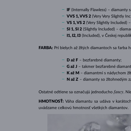
IF
(Internally Flawless) – diamanty 
VVS 1, VVS 2
(Very Very Slightly In
VS 1, VS 2
(Very Slightly Included) 
SI 1, SI 2
(Slightly Included) – diama
I1, I2, I3
(Included), v Českej republ
FARBA:
Pri bielych až žltých diamantoch sa farba
D až F
– bezfarebné diamanty;
G až J
– takmer bezfarebné diamant
K až M
– diamantmi s nádychom žlte
N až Z
– diamanty so žltohnedým z
fancy
Ostatné odtiene sa označujú jednoducho
. Ni
HMOTNOSŤ:
Váha diamantu sa udáva v karátoch 
uvádzame celkovú hmotnosť všetkých diamantov.