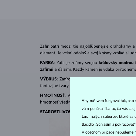
Zafír
patrí medzi tie najobľúbenejšie drahokamy a
diamant. Je veľmi odolný a svoj krásny vzhľad si udrží
FARBA
: Zafír je známy svojou
kráľovsky modrou
zafírmi
a ďalšími. Každý kameň je vďaka prírodnému
VÝBRUS
:
Zafírové šperky
najčastejšie zdobia dra
fantazijné tvary napr. markíza, srdiečko či kvapka.
HMOTNOSŤ
: Váha zafíru sa udáva v karátoch (ct
Aby náš web fungoval tak, ako m
hmotnosť všetkých kameňov.
vám ponúkali iba to, čo vás zau
STAROSTLIVOSŤ
: Šperky so zafírom namočte do t
tzn. malých súborov, ktoré sa 
tlačidlo „Súhlasím a pokračovať
V opačnom prípade nebudeme m