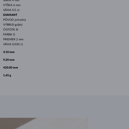
ŠÍRKA
4 mm
VÝŠKA
6 mm
VÁHA
0.5 ct
DIAMANT
PÔVOD
prírodný
VÝBRUS
guľatý
ČISTOTA
SI
FARBA
G
PRIEMER
2 mm
VÁHA
0.030 ct
4.10 mm
9.20 mm
420.00 mm
1.45 g