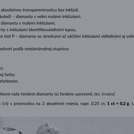
s absolútnou transparentnosťou bez inklúzií,
cluded) – diamanty s veľmi malými inklúziami,
– diamanty s malými inklúziami,
nty s inklúziami identifikovateľnými lupou,
ike tiež P – diamanty so strednými až väčšími inklúziami viditeľnými aj v
 hodnotí podľa medzinárodnej stupnice:
y;
j farby;
afarbením.
treated
ektoré naše farebné diamanty sú farebne upravené, tzv.
.
(ct) s presnosťou na 2 desatinné miesta, napr. 0,25 ct.
1 ct = 0,2 g
. 