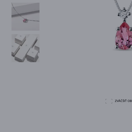
ZVÄČŠIŤ O