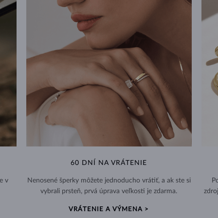
60 DNÍ NA VRÁTENIE
e v
Nenosené šperky môžete jednoducho vrátiť, a ak ste si
Po
vybrali prsteň, prvá úprava veľkosti je zdarma.
zdro
VRÁTENIE A VÝMENA >