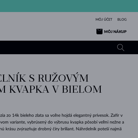
MÔJ ÚČET
BLOG
MÔJ NÁKUP
LNÍK S RUŽOVÝM
ŽLTÉ ZLATO
TANZANITY
TURMALÍNY
ZAFÍRY
M KVAPKA V BIELOM
RUŽOVÉ ZLATO
TOPÁSY
VLTAVÍNY
SMARAGDY
TURMALÍNY
MINERÁLY
VLTAVÍNY
VÝNIMOČNÝ
ELEGANCIA
NÁRAMKY
KOLEKCIE
PRÍVESKY
KRÁSOU
KRÁSNE
ŠPERKY
KRÁSU
LÁSKA
VLTAVÍNY
PERLOVÉ PRÍVESKY
MINERÁLY
ia zo 14k bieleho zlata sa voľne hojdá elegantný prívesok. Zafír v
PRE BÁBÄTKÁ
BIELE ZLATO
SVADOBNÉ
vom variante, vybrúsený do výbrusu kvapka pôsobí veľmi nežne a
ú krásu zvýrazňuje drobný číry briliant. Náhrdelník poteší najmä
SVADOBNÉ
ŽLTÉ ZLATO
ŽLTÉ ZLATO
POZRIEŤ
POZRIEŤ
POZRIEŤ
POZRIEŤ
POZRIEŤ
POZRIEŤ
POZRIEŤ
POZRIEŤ
POZRIEŤ
POZRIEŤ