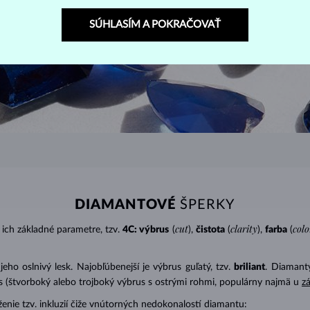
SÚHLASÍM A POKRAČOVAŤ
DIAMANTOVÉ
ŠPERKY
cut
clarity
colo
ich základné parametre, tzv.
4C: výbrus
(
),
čistota
(
),
farba
(
o oslnivý lesk. Najobľúbenejší je výbrus guľatý, tzv.
briliant
. Diamanty
cess (štvorboký alebo trojboký výbrus s ostrými rohmi, populárny najmä u
z
ženie tzv. inkluzií čiže vnútorných nedokonalostí diamantu: