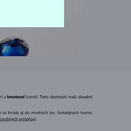
r
carat
) a
hmotnosť
(
). Tieto vlastnosti majú zásadný
 sa brúsia aj do mnohých tzv. fantazijných tvarov,
ásnubných prsteňov
).