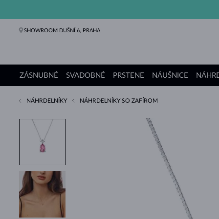
SHOWROOM DUŠNÍ 6, PRAHA
ZÁSNUBNÉ
SVADOBNÉ
PRSTENE
NÁUŠNICE
NÁHRD
NÁHRDELNÍKY
NÁHRDELNÍKY SO ZAFÍROM
Zásnubné prstene
Svadobné obrúčky
Prstene
Náušnice
Náhrdelníky
Náramky
Perly
Šperky
Darčeky
Kolekcie KLENOTA