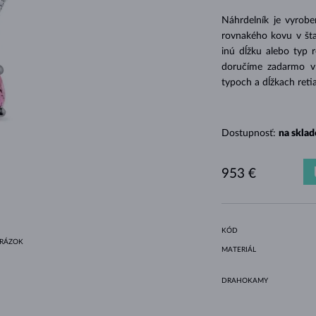
HALO ŠTÝL
ORIGINÁLNE SÚPRAVY
AMETYSTY
SINGLE
DRAHOKAMY
SLADKOVODNÉ PERLY
BEZEL OSADENIE
PRE MAMIČKU
BIELE ZLATO
MORGANITY
TOPÁSY
RUBÍNY
TIPY NA DARČEKY
Náhrdelník je vyrob
ŽLTÉ ZLATO
MAGNETICKÉ NÁHRDELNÍKY
RUŽOVÉ ZLATO
rovnakého kovu v šta
inú dĺžku alebo typ 
RUŽOVÉ ZLATO
GRAVÍROVATEĽNÉ
doručíme zadarmo v d
LETNÍ VRSTVENÍ
typoch a dĺžkach reti
Dostupnosť:
na sklad
953 €
KÓD
BRÁZOK
MATERIÁL
DRAHOKAMY