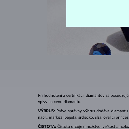
Pri hodnotení a certifikácii
diamantov
sa posudzujú 
vplyv na cenu diamantu.
VÝBRUS:
Práve správny výbrus dodáva diamantu jeh
napr.: markíza, bageta, srdiečko, slza, ovál či prin
ČISTOTA:
Čistotu určuje množstvo, veľkosť a rozlo