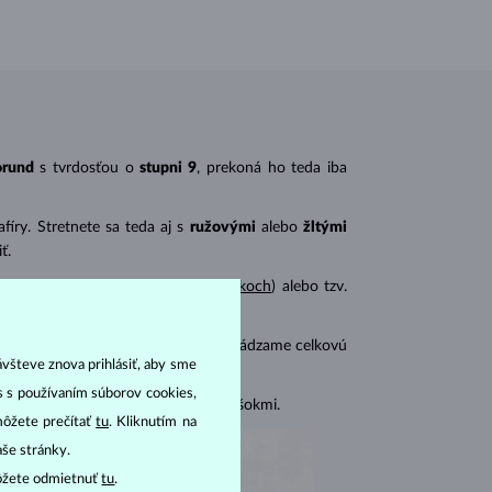
orund
s tvrdosťou o
stupni 9
, prekoná ho teda iba
íry. Stretnete sa teda aj s
ružovými
alebo
žltými
ť.
ený najmä pri
prsteňoch
a
náhrdelníkoch
) alebo tzv.
mi zafírmi a pri
náušniciach
vždy uvádzame celkovú
ávšteve znova prihlásiť, aby sme
as s používaním súborov cookies,
i chrániť pred tlakom a teplotnými šokmi.
môžete prečítať
tu
. Kliknutím na
aše stránky.
ôžete odmietnuť
tu
.