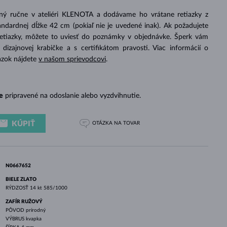
BIELE ZLATO
RUŽOVÉ ZLATO
BIELE ZLATO
ený ručne v ateliéri KLENOTA a dodávame ho vrátane retiazky z
ndardnej dĺžke 42 cm (pokiaľ nie je uvedené inak). Ak požadujete
retiazky, môžete to uviesť do poznámky v objednávke. Šperk vám
izajnovej krabičke a s certifikátom pravosti. Viac informácií o
azok nájdete
v našom sprievodcovi
.
e
pripravené na odoslanie alebo vyzdvihnutie.
KÚPIŤ
OTÁZKA
NA TOVAR
N0667652
BIELE ZLATO
RÝDZOSŤ
14 kt 585/1000
ZAFÍR RUŽOVÝ
PÔVOD
prírodný
VÝBRUS
kvapka