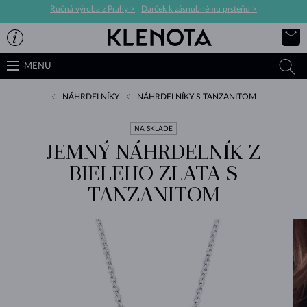
Ručná výroba z Prahy >
|
Darček k zásnubnému prsteňu >
MENU
NÁHRDELNÍKY
NÁHRDELNÍKY S TANZANITOM
NA SKLADE
JEMNÝ NÁHRDELNÍK Z
BIELEHO ZLATA S
TANZANITOM