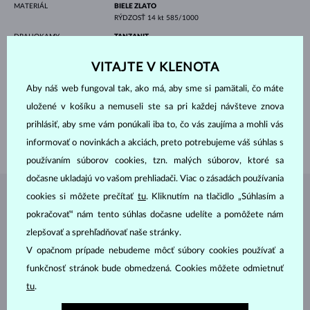
MATERIÁL
BIELE ZLATO
RÝDZOSŤ
14 kt 585/1000
DRAHOKAMY
TANZANIT
PÔVOD
prírodný
VÝBRUS
guľatý
VITAJTE V KLENOTA
PRIEMER
4.5 mm
VÁHA
0.400 ct
Aby náš web fungoval tak, ako má, aby sme si pamätali, čo máte
ŠÍRKA
4.5 mm
uložené v košíku a nemuseli ste sa pri každej návšteve znova
DĹŽKA
420 mm
prihlásiť, aby sme vám ponúkali iba to, čo vás zaujíma a mohli vás
VÁHA
1.3 g
informovať o novinkách a akciách, preto potrebujeme váš súhlas s
používaním súborov cookies, tzn. malých súborov, ktoré sa
dočasne ukladajú vo vašom prehliadači. Viac o zásadách používania
cookies si môžete prečítať
tu
. Kliknutím na tlačidlo „Súhlasím a
ŠPERKY Z
ATELIÉRU KLENOTA
pokračovať“ nám tento súhlas dočasne udelíte a pomôžete nám
zlepšovať a sprehľadňovať naše stránky.
V opačnom prípade nebudeme môcť súbory cookies používať a
funkčnosť stránok bude obmedzená. Cookies môžete odmietnuť
tu
.