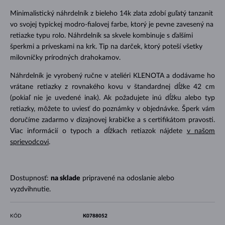
Minimalistický náhrdelník z bieleho 14k zlata zdobí guľatý tanzanit
vo svojej typickej modro-fialovej farbe, ktorý je pevne zavesený na
retiazke typu rolo. Náhrdelník sa skvele kombinuje s ďalšími
šperkmi a príveskami na krk. Tip na darček, ktorý poteší všetky
milovníčky prírodných drahokamov.
Náhrdelník je vyrobený ručne v ateliéri KLENOTA a dodávame ho
vrátane retiazky z rovnakého kovu v štandardnej dĺžke 42 cm
(pokiaľ nie je uvedené inak). Ak požadujete inú dĺžku alebo typ
retiazky, môžete to uviesť do poznámky v objednávke. Šperk vám
doručíme zadarmo v dizajnovej krabičke a s certifikátom pravosti.
Viac informácií o typoch a dĺžkach retiazok nájdete
v našom
sprievodcovi
.
Dostupnosť:
na sklade
pripravené na odoslanie alebo
vyzdvihnutie.
KÓD
K0788052