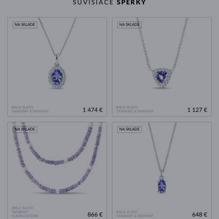
SÚVISIACE
ŠPERKY
NA SKLADE
NA SKLADE
BIELE ZLATO
BIELE ZLATO
1 474 €
1 127 €
TANZANIT & DIAMANT
TANZANIT & DIAMANT
NA SKLADE
NA SKLADE
BIELE ZLATO
TANZANIT
BIELE ZLATO
866 €
648 €
SLADKOVODNÉ
TANZANIT & DIAMANT