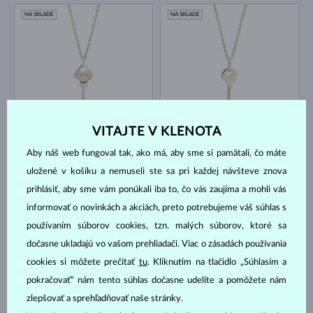
NA SKLADE
NA SKLADE
VITAJTE V KLENOTA
ŽLTÉ ZLATO
ŽLTÉ ZLATO
735 €
605 €
BEZ KAMEŇA
BEZ KAMEŇA
Aby náš web fungoval tak, ako má, aby sme si pamätali, čo máte
NA SKLADE
NA SKLADE
uložené v košíku a nemuseli ste sa pri každej návšteve znova
prihlásiť, aby sme vám ponúkali iba to, čo vás zaujíma a mohli vás
informovať o novinkách a akciách, preto potrebujeme váš súhlas s
používaním súborov cookies, tzn. malých súborov, ktoré sa
dočasne ukladajú vo vašom prehliadači. Viac o zásadách používania
cookies si môžete prečítať
tu
. Kliknutím na tlačidlo „Súhlasím a
RUŽOVÉ ZLATO
BIELE ZLATO
735 €
735 €
pokračovať“ nám tento súhlas dočasne udelíte a pomôžete nám
BEZ KAMEŇA
BEZ KAMEŇA
zlepšovať a sprehľadňovať naše stránky.
NA SKLADE
NA SKLADE