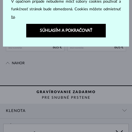
V opačnom prípade nebudeme môcť súbory cookies používať a
funkčnosť stránok bude obmedzená. Cookies môžete odmietnuť
tu
.
SÚHLASÍM A POKRAČOVAŤ
RUŽOVÉ ZLATO
BIELE ZLATO
605 €
605 €
BEZ KAMEŇA
BEZ KAMEŇA
NAHOR
GRAVÍROVANIE ZADARMO
PRE SNUBNÉ PRSTENE
KLENOTA
KONTAKTNÉ ÚDAJE
NÁKUP
SHOWROOM