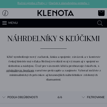
Ručná výroba z Prahy >
|
Darček k zásnubnému prsteňu >
MENU
NÁHRDELNÍKY S KĽÚČIKMI
Kľúč symbolizuje nový začiatok, lásku a spojenie, záväzok a v kontexte
českej histórie má vďaka Nežnej revolúcii svoj význam aj v spojení so
slobodou a nádejou. Či už pre vás motív kľúča predstavuje čokoľvek, s
originálnym šperkom
zaručene prekvapíte a zaujmete. Vyberať môžete z
minimalistických príveskov aj luxusnejších náhrdelníkov zdobených
diamantmi.
PODĽA OBĽÚBENOSTI
6/6
FILTROVANIE