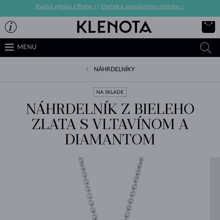
Ručná výroba z Prahy >
|
Darček k zásnubnému prsteňu >
MENU
NÁHRDELNÍKY
NA SKLADE
NÁHRDELNÍK Z BIELEHO
ZLATA S VLTAVÍNOM A
DIAMANTOM