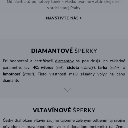
Od návrhu až po hotový šperk – všetko tvoríme v zlatníckej dielni
v srdci starej Prahy.
NAVŠTIVTE NÁS >
DIAMANTOVÉ
ŠPERKY
Pri hodnotení a certifikácii
diamantov
sa posudzujú ich základné
cut
clarity
color
parametre, tzv.
4C: výbrus
(
),
čistota
(
),
farba
(
) a
carat
hmotnosť
(
). Tieto vlastnosti majú zásadný vplyv na cenu
diamantu.
VLTAVÍNOVÉ
ŠPERKY
Český drahokam
vltavín
zaujme tajomne zelenými odtieňmi aj svojim
pôvodom – pravdepodobne vznikol dopadom meteoritu na Zemi.