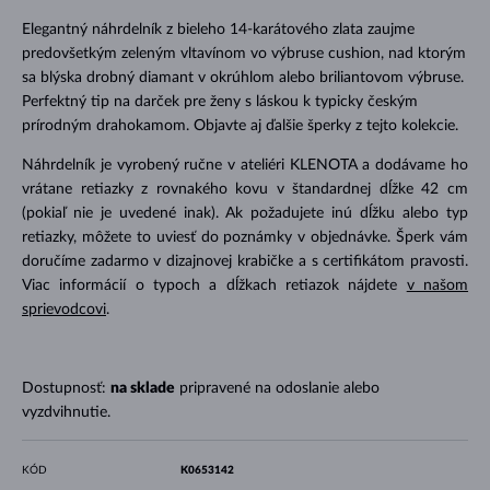
Elegantný náhrdelník z bieleho 14-karátového zlata zaujme
predovšetkým zeleným vltavínom vo výbruse cushion, nad ktorým
sa blýska drobný diamant v okrúhlom alebo briliantovom výbruse.
Perfektný tip na darček pre ženy s láskou k typicky českým
prírodným drahokamom. Objavte aj ďalšie šperky z tejto kolekcie.
Náhrdelník je vyrobený ručne v ateliéri KLENOTA a dodávame ho
vrátane retiazky z rovnakého kovu v štandardnej dĺžke 42 cm
(pokiaľ nie je uvedené inak). Ak požadujete inú dĺžku alebo typ
retiazky, môžete to uviesť do poznámky v objednávke. Šperk vám
doručíme zadarmo v dizajnovej krabičke a s certifikátom pravosti.
Viac informácií o typoch a dĺžkach retiazok nájdete
v našom
sprievodcovi
.
Dostupnosť:
na sklade
pripravené na odoslanie alebo
vyzdvihnutie.
KÓD
K0653142