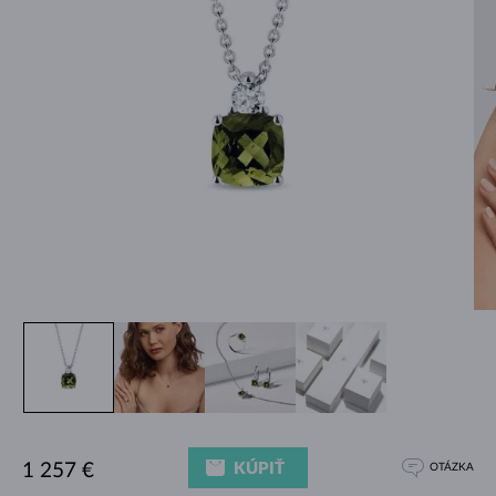
KÚPIŤ
1 257 €
OTÁZKA