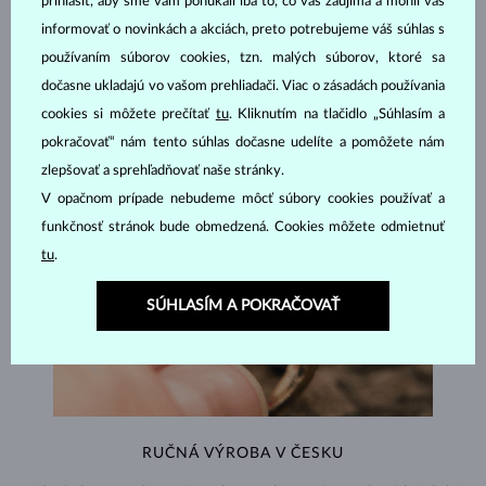
prihlásiť, aby sme vám ponúkali iba to, čo vás zaujíma a mohli vás
ŠPERKY Z
ATELIÉRU KLENOTA
informovať o novinkách a akciách, preto potrebujeme váš súhlas s
používaním súborov cookies, tzn. malých súborov, ktoré sa
dočasne ukladajú vo vašom prehliadači. Viac o zásadách používania
cookies si môžete prečítať
tu
. Kliknutím na tlačidlo „Súhlasím a
pokračovať“ nám tento súhlas dočasne udelíte a pomôžete nám
zlepšovať a sprehľadňovať naše stránky.
V opačnom prípade nebudeme môcť súbory cookies používať a
funkčnosť stránok bude obmedzená. Cookies môžete odmietnuť
tu
.
SÚHLASÍM A POKRAČOVAŤ
RUČNÁ VÝROBA V ČESKU