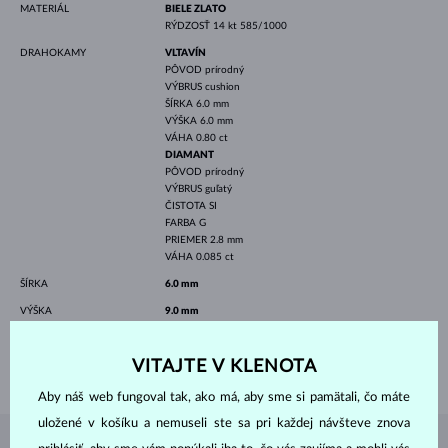
MATERIÁL
BIELE ZLATO
RÝDZOSŤ
14 kt 585/1000
DRAHOKAMY
VLTAVÍN
PÔVOD
prírodný
VÝBRUS
cushion
ŠÍRKA
6.0 mm
VÝŠKA
6.0 mm
VÁHA
0.80 ct
DIAMANT
PÔVOD
prírodný
VÝBRUS
guľatý
ČISTOTA
SI
FARBA
G
PRIEMER
2.8 mm
VÁHA
0.085 ct
ŠÍRKA
6.0 mm
VÝŠKA
9.0 mm
DĹŽKA
420 mm
VITAJTE V KLENOTA
VÁHA
2.35 g
Aby náš web fungoval tak, ako má, aby sme si pamätali, čo máte
uložené v košíku a nemuseli ste sa pri každej návšteve znova