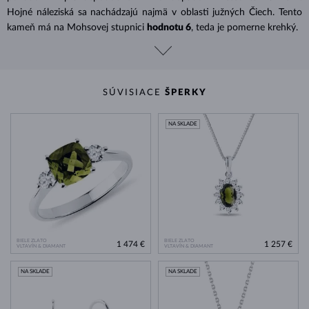
Hojné náleziská sa nachádzajú najmä v oblasti južných Čiech. Tento
kameň má na Mohsovej stupnici
hodnotu 6
, teda je pomerne krehký.
SÚVISIACE
ŠPERKY
NA SKLADE
BIELE ZLATO
BIELE ZLATO
1 474 €
1 257 €
VLTAVÍN & DIAMANT
VLTAVÍN & DIAMANT
NA SKLADE
NA SKLADE