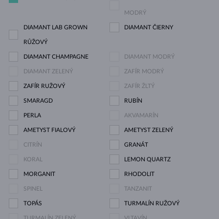
MODRÝ
DIAMANT LAB GROWN
DIAMANT ČIERNY
RŮŽOVÝ
DIAMANT CHAMPAGNE
DIAMANT MODRÝ
DIAMANT ZELENÝ
ZAFÍR MODRÝ
ZAFÍR RUŽOVÝ
ZAFÍR ŽLTÝ
SMARAGD
RUBÍN
PERLA
AKVAMARÍN
AMETYST FIALOVÝ
AMETYST ZELENÝ
CITRÍN
GRANÁT
KORAL
LEMON QUARTZ
MORGANIT
RHODOLIT
SPINEL
TANZANIT
TOPÁS
TURMALÍN RUŽOVÝ
TURMALÍN ZELENÝ
VLTAVÍN