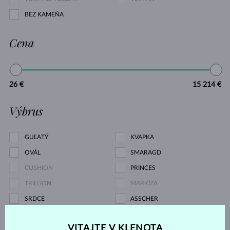
BEZ KAMEŇA
Cena
26 €
15 214 €
Výbrus
GUĽATÝ
KVAPKA
OVÁL
SMARAGD
CUSHION
PRINCES
TRILLION
MARKÍZA
SRDCE
ASSCHER
Druh perly
VITAJTE V KLENOTA