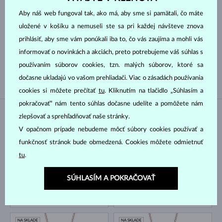
Aby náš web fungoval tak, ako má, aby sme si pamätali, čo máte
JIŽNÍHO PACIFIKU, TAHITSKÁ
AKOYA
uložené v košíku a nemuseli ste sa pri každej návšteve znova
SLADKOVODNÉ
TAHITSKÁ
prihlásiť, aby sme vám ponúkali iba to, čo vás zaujíma a mohli vás
informovať o novinkách a akciách, preto potrebujeme váš súhlas s
JUŽNÉHO PACIFIKU
JUŽNÉHO PACIFIKU,
používaním súborov cookies, tzn. malých súborov, ktoré sa
SLADKOVODNÉ
dočasne ukladajú vo vašom prehliadači. Viac o zásadách používania
cookies si môžete prečítať
tu
. Kliknutím na tlačidlo „Súhlasím a
pokračovať“ nám tento súhlas dočasne udelíte a pomôžete nám
zlepšovať a sprehľadňovať naše stránky.
NA SKLADE
NA SKLADE
NOVINKA
V opačnom prípade nebudeme môcť súbory cookies používať a
funkčnosť stránok bude obmedzená. Cookies môžete odmietnuť
tu
.
SÚHLASÍM A POKRAČOVAŤ
RUŽOVÉ ZLATO
RUŽOVÉ ZLATO
735 €
1 866 €
DIAMANT LAB GROWN
DIAMANT LAB GROWN
NA SKLADE
NA SKLADE