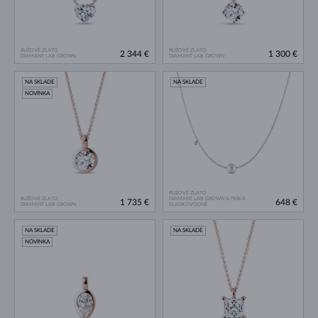
RUŽOVÉ ZLATO
RUŽOVÉ ZLATO
2 344 €
1 300 €
DIAMANT LAB GROWN
DIAMANT LAB GROWN
NA SKLADE
NA SKLADE
NOVINKA
RUŽOVÉ ZLATO
RUŽOVÉ ZLATO
DIAMANT LAB GROWN & PERLA
1 735 €
648 €
DIAMANT LAB GROWN
SLADKOVODNÉ
NA SKLADE
NA SKLADE
NOVINKA