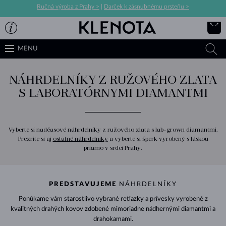
Ručná výroba z Prahy >
|
Darček k zásnubnému prsteňu >
MENU
NÁHRDELNÍKY Z RUŽOVÉHO ZLATA
S LABORATÓRNYMI DIAMANTMI
Vyberte si nadčasové náhrdelníky z ružového zlata s lab-grown diamantmi.
Prezrite si aj
ostatné náhrdelníky
a vyberte si šperk vyrobený s láskou
priamo v srdci Prahy.
PREDSTAVUJEME
NÁHRDELNÍKY
Ponúkame vám starostlivo vybrané retiazky a prívesky vyrobené z
kvalitných drahých kovov zdobené mimoriadne nádhernými diamantmi a
drahokamami.