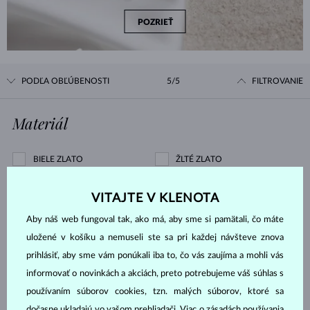
POZRIEŤ
PODĽA OBĽÚBENOSTI
5/5
FILTROVANIE
Materiál
BIELE ZLATO
ŽLTÉ ZLATO
RUŽOVÉ ZLATO
STRIEBRO
VITAJTE V KLENOTA
CHIRURGICKÁ OCEĽ
Aby náš web fungoval tak, ako má, aby sme si pamätali, čo máte
Drahokam
uložené v košíku a nemuseli ste sa pri každej návšteve znova
prihlásiť, aby sme vám ponúkali iba to, čo vás zaujíma a mohli vás
informovať o novinkách a akciách, preto potrebujeme váš súhlas s
ZIRKÓNIE
DIAMANT
používaním súborov cookies, tzn. malých súborov, ktoré sa
DIAMANT LAB GROWN
DIAMANT LAB GROWN
dočasne ukladajú vo vašom prehliadači. Viac o zásadách používania