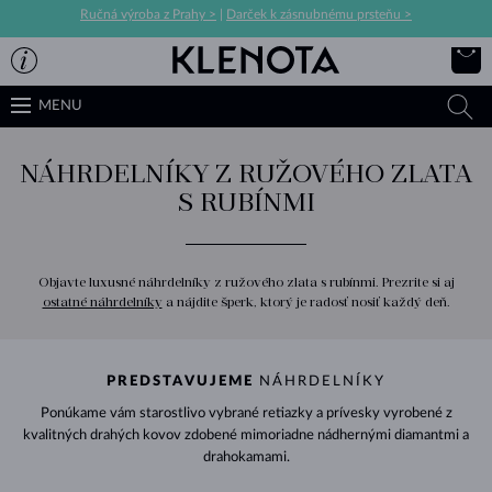
Ručná výroba z Prahy >
|
Darček k zásnubnému prsteňu >
MENU
NÁHRDELNÍKY Z RUŽOVÉHO ZLATA
S RUBÍNMI
Objavte luxusné náhrdelníky z ružového zlata s rubínmi. Prezrite si aj
ostatné náhrdelníky
a nájdite šperk, ktorý je radosť nosiť každý deň.
PREDSTAVUJEME
NÁHRDELNÍKY
Ponúkame vám starostlivo vybrané retiazky a prívesky vyrobené z
kvalitných drahých kovov zdobené mimoriadne nádhernými diamantmi a
drahokamami.