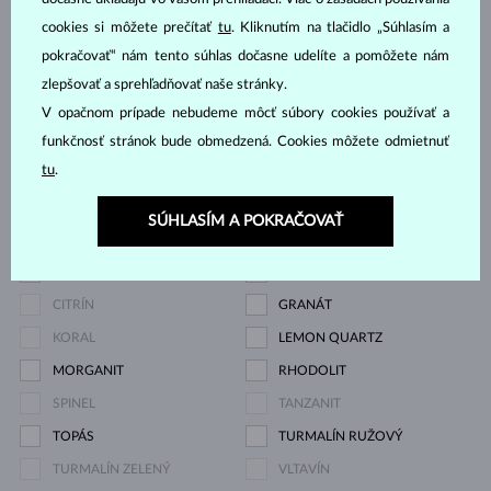
MODRÝ
cookies si môžete prečítať
tu
. Kliknutím na tlačidlo „Súhlasím a
DIAMANT LAB GROWN
DIAMANT ČIERNY
pokračovať“ nám tento súhlas dočasne udelíte a pomôžete nám
RŮŽOVÝ
zlepšovať a sprehľadňovať naše stránky.
DIAMANT CHAMPAGNE
DIAMANT MODRÝ
V opačnom prípade nebudeme môcť súbory cookies používať a
DIAMANT ZELENÝ
ZAFÍR MODRÝ
funkčnosť stránok bude obmedzená. Cookies môžete odmietnuť
tu
.
ZAFÍR RUŽOVÝ
ZAFÍR ŽLTÝ
SMARAGD
RUBÍN
SÚHLASÍM A POKRAČOVAŤ
PERLA
AKVAMARÍN
AMETYST FIALOVÝ
AMETYST ZELENÝ
CITRÍN
GRANÁT
KORAL
LEMON QUARTZ
MORGANIT
RHODOLIT
SPINEL
TANZANIT
TOPÁS
TURMALÍN RUŽOVÝ
TURMALÍN ZELENÝ
VLTAVÍN