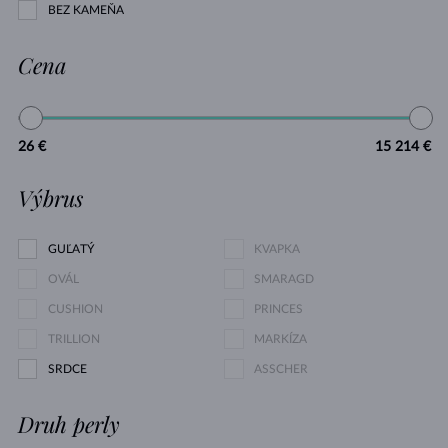
BEZ KAMEŇA
Cena
26 €
15 214 €
Výbrus
GUĽATÝ
KVAPKA
OVÁL
SMARAGD
CUSHION
PRINCES
TRILLION
MARKÍZA
SRDCE
ASSCHER
Druh perly