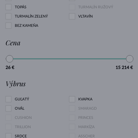
TOPÁS
TURMALÍN RUŽOVÝ
TURMALÍN ZELENÝ
VLTAVÍN
BEZ KAMEŇA
Cena
26 €
15 214 €
Výbrus
GUĽATÝ
KVAPKA
OVÁL
SMARAGD
CUSHION
PRINCES
TRILLION
MARKÍZA
SRDCE
ASSCHER