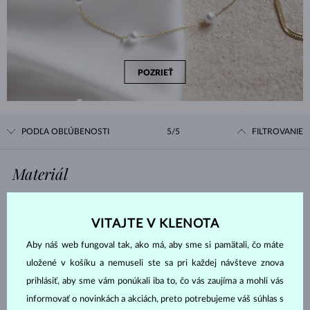
POZRIEŤ
PODĽA OBĽÚBENOSTI
5/5
FILTROVANIE
Materiál
BIELE ZLATO
ŽLTÉ ZLATO
VITAJTE V KLENOTA
RUŽOVÉ ZLATO
STRIEBRO
Aby náš web fungoval tak, ako má, aby sme si pamätali, čo máte
CHIRURGICKÁ OCEĽ
uložené v košíku a nemuseli ste sa pri každej návšteve znova
prihlásiť, aby sme vám ponúkali iba to, čo vás zaujíma a mohli vás
Drahokam
informovať o novinkách a akciách, preto potrebujeme váš súhlas s