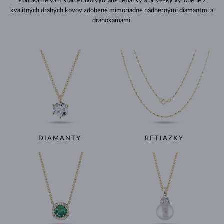
Ponúkame vám starostlivo vybrané retiazky a prívesky vyrobené z
kvalitných drahých kovov zdobené mimoriadne nádhernými diamantmi a
drahokamami.
DIAMANTY
RETIAZKY