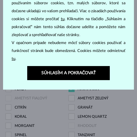
používaním súborov cookies, tzn. malých súborov, ktoré sa
ZIRKÓNIE
DIAMANT
dočasne ukladajú vo vašom prehliadači. Viac o zásadách používania
DIAMANT LAB GROWN
DIAMANT LAB GROWN
cookies si môžete prečítať
tu
. Kliknutím na tlačidlo „Súhlasím a
MODRÝ
pokračovať“ nám tento súhlas dočasne udelíte a pomôžete nám
DIAMANT LAB GROWN
DIAMANT ČIERNY
zlepšovať a sprehľadňovať naše stránky.
V opačnom prípade nebudeme môcť súbory cookies používať a
RŮŽOVÝ
funkčnosť stránok bude obmedzená. Cookies môžete odmietnuť
DIAMANT CHAMPAGNE
DIAMANT MODRÝ
tu
.
DIAMANT ZELENÝ
ZAFÍR MODRÝ
ZAFÍR RUŽOVÝ
ZAFÍR ŽLTÝ
SÚHLASÍM A POKRAČOVAŤ
SMARAGD
RUBÍN
PERLA
AKVAMARÍN
AMETYST FIALOVÝ
AMETYST ZELENÝ
CITRÍN
GRANÁT
KORAL
LEMON QUARTZ
MORGANIT
RHODOLIT
SPINEL
TANZANIT