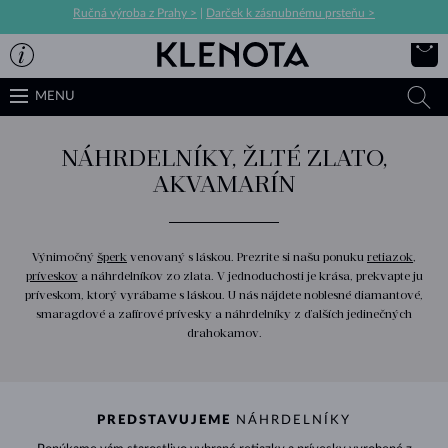
Ručná výroba z Prahy >
|
Darček k zásnubnému prsteňu >
MENU
NÁHRDELNÍKY, ŽLTÉ ZLATO,
AKVAMARÍN
Výnimočný
šperk
venovaný s láskou. Prezrite si našu ponuku
retiazok
,
príveskov
a náhrdelníkov zo zlata. V jednoduchosti je krása, prekvapte ju
príveskom, ktorý vyrábame s láskou. U nás nájdete noblesné diamantové,
smaragdové a zafírové prívesky a náhrdelníky z ďalších jedinečných
drahokamov.
PREDSTAVUJEME
NÁHRDELNÍKY