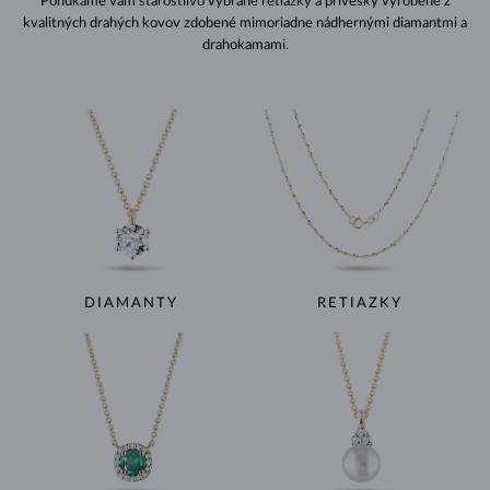
Ponúkame vám starostlivo vybrané retiazky a prívesky vyrobené z
kvalitných drahých kovov zdobené mimoriadne nádhernými diamantmi a
drahokamami.
DIAMANTY
RETIAZKY