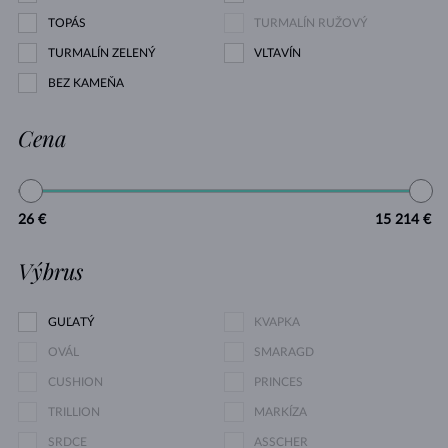
TOPÁS
TURMALÍN RUŽOVÝ
TURMALÍN ZELENÝ
VLTAVÍN
BEZ KAMEŇA
Cena
26 €
15 214 €
Výbrus
GUĽATÝ
KVAPKA
OVÁL
SMARAGD
CUSHION
PRINCES
TRILLION
MARKÍZA
SRDCE
ASSCHER