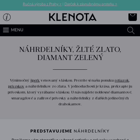
Ručná výroba z Prahy >
|
Darček k zásnubnému prsteňu >
MENU
NÁHRDELNÍKY, ŽLTÉ ZLATO,
DIAMANT ZELENÝ
Výnimočný
šperk
venovaný s láskou. Prezrite si našu ponuku
retiazok
,
príveskov
a náhrdelníkov zo zlata. V jednoduchosti je krása, prekvapte ju
príveskom, ktorý vyrábame s láskou. U nás nájdete noblesné diamantové,
smaragdové a zafírové prívesky a náhrdelníky z ďalších jedinečných
drahokamov.
PREDSTAVUJEME
NÁHRDELNÍKY