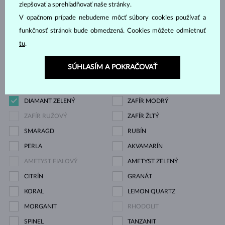
zlepšovať a sprehľadňovať naše stránky.
ZIRKÓNIE
DIAMANT
V opačnom prípade nebudeme môcť súbory cookies používať a
DIAMANT LAB GROWN
DIAMANT LAB GROWN
funkčnosť stránok bude obmedzená. Cookies môžete odmietnuť
MODRÝ
tu
.
DIAMANT LAB GROWN
DIAMANT ČIERNY
SÚHLASÍM A POKRAČOVAŤ
RŮŽOVÝ
DIAMANT CHAMPAGNE
DIAMANT MODRÝ
DIAMANT ZELENÝ
ZAFÍR MODRÝ
ZAFÍR RUŽOVÝ
ZAFÍR ŽLTÝ
SMARAGD
RUBÍN
PERLA
AKVAMARÍN
AMETYST FIALOVÝ
AMETYST ZELENÝ
CITRÍN
GRANÁT
KORAL
LEMON QUARTZ
MORGANIT
RHODOLIT
SPINEL
TANZANIT