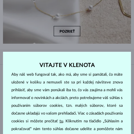
POZRIEŤ
PODĽA OBĽÚBENOSTI
4/4
FILTROVANIE
VITAJTE V KLENOTA
Materiál
Aby náš web fungoval tak, ako má, aby sme si pamätali, čo máte
uložené v košíku a nemuseli ste sa pri každej návšteve znova
prihlásiť, aby sme vám ponúkali iba to, čo vás zaujíma a mohli vás
BIELE ZLATO
ŽLTÉ ZLATO
informovať o novinkách a akciách, preto potrebujeme váš súhlas s
RUŽOVÉ ZLATO
STRIEBRO
používaním súborov cookies, tzn. malých súborov, ktoré sa
CHIRURGICKÁ OCEĽ
dočasne ukladajú vo vašom prehliadači. Viac o zásadách používania
cookies si môžete prečítať
tu
. Kliknutím na tlačidlo „Súhlasím a
Drahokam
pokračovať“ nám tento súhlas dočasne udelíte a pomôžete nám