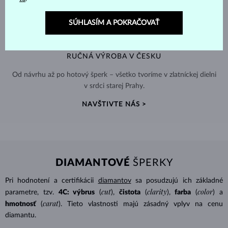
SÚHLASÍM A POKRAČOVAŤ
RUČNÁ VÝROBA V ČESKU
Od návrhu až po hotový šperk – všetko tvoríme v zlatníckej dielni
v srdci starej Prahy.
NAVŠTIVTE NÁS >
DIAMANTOVÉ
ŠPERKY
Pri hodnotení a certifikácii
diamantov
sa posudzujú ich základné
cut
clarity
color
parametre, tzv.
4C: výbrus
(
),
čistota
(
),
farba
(
) a
carat
hmotnosť
(
). Tieto vlastnosti majú zásadný vplyv na cenu
diamantu.