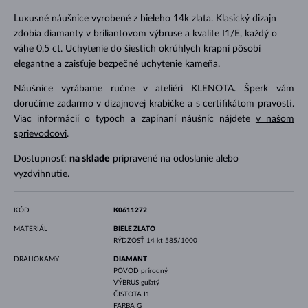
Luxusné náušnice vyrobené z bieleho 14k zlata. Klasický dizajn
zdobia diamanty v briliantovom výbruse a kvalite I1/E, každý o
váhe 0,5 ct. Uchytenie do šiestich okrúhlych krapní pôsobí
elegantne a zaisťuje bezpečné uchytenie kameňa.
Náušnice vyrábame ručne v ateliéri KLENOTA. Šperk vám
doručíme zadarmo v dizajnovej krabičke a s certifikátom pravosti.
Viac informácií o typoch a zapínaní náušníc nájdete
v našom
sprievodcovi
.
Dostupnosť:
na sklade
pripravené na odoslanie alebo
vyzdvihnutie.
KÓD
K0611272
MATERIÁL
BIELE ZLATO
RÝDZOSŤ
14 kt 585/1000
DRAHOKAMY
DIAMANT
PÔVOD
prírodný
VÝBRUS
guľatý
ČISTOTA
I1
FARBA
G