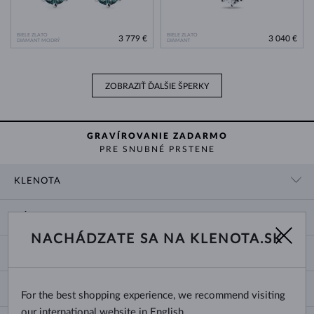
BIELE ZLATO
BIELE ZLATO
3 779 €
3 040 €
DIAMANT MODRÝ
DIAMANT
ZOBRAZIŤ ĎALŠIE ŠPERKY
GRAVÍROVANIE ZADARMO
PRE SNUBNÉ PRSTENE
KLENOTA
KONTAKTNÉ ÚDAJE
NÁKUP
SHOWROOM
NACHÁDZATE SA NA KLENOTA.SK
DODANIE A PLATBA ZA TOVAR
O NÁS
O ŠPERKOCH
VRÁTENIE A VÝMENA
PRE MÉDIÁ
VEĽKOSTI A ÚPRAVY PRSTEŇOV
REKLAMÁCIA
BLOG
CHANGE COUNTRY
For the best shopping experience, we recommend visiting
TYPY A DĹŽKY RETIAZOK
VÝBER SVADOBNÝCH OBRÚČOK
our international website in English.