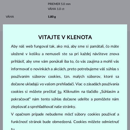
PRIEMER
5.0 mm
VÁHA
1.0 ct
VÁHA
1.80 g
VITAJTE V KLENOTA
ŠPERKY Z
ATELIÉRU KLENOTA
Aby náš web fungoval tak, ako má, aby sme si pamätali, čo máte
uložené v košíku a nemuseli ste sa pri každej návšteve znova
prihlásiť, aby sme vám ponúkali iba to, čo vás zaujíma a mohli vás
informovať o novinkách a akciách, preto potrebujeme váš súhlas s
používaním súborov cookies, tzn. malých súborov, ktoré sa
dočasne ukladajú vo vašom prehliadači. Viac o zásadách používania
cookies si môžete prečítať
tu
. Kliknutím na tlačidlo „Súhlasím a
pokračovať“ nám tento súhlas dočasne udelíte a pomôžete nám
zlepšovať a sprehľadňovať naše stránky.
V opačnom prípade nebudeme môcť súbory cookies používať a
funkčnosť stránok bude obmedzená. Cookies môžete odmietnuť
tu
.