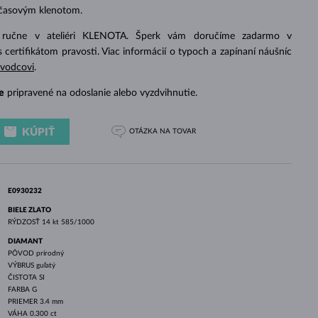
BIELE ZLATO
RUŽOVÉ ZLATO
BIELE ZLATO
dčasovým klenotom.
 ručne v ateliéri KLENOTA. Šperk vám doručíme zadarmo v
s certifikátom pravosti. Viac informácií o typoch a zapínaní náušníc
evodcovi
.
e
pripravené na odoslanie alebo vyzdvihnutie.
KÚPIŤ
OTÁZKA
NA TOVAR
E0930232
BIELE ZLATO
RÝDZOSŤ
14 kt 585/1000
DIAMANT
PÔVOD
prírodný
VÝBRUS
guľatý
ČISTOTA
SI
FARBA
G
PRIEMER
3.4 mm
VÁHA
0.300 ct