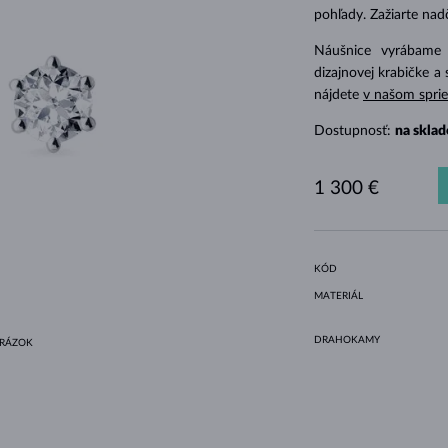
HALO ŠTÝL
ORIGINÁLNE SÚPRAVY
AMETYSTY
SINGLE
DRAHOKAMY
SLADKOVODNÉ PERLY
BEZEL OSADENIE
PRE MAMIČKU
BIELE ZLATO
MORGANITY
TOPÁSY
RUBÍNY
TIPY NA DARČEKY
pohľady. Zažiarte na
ŽLTÉ ZLATO
MAGNETICKÉ NÁHRDELNÍKY
RUŽOVÉ ZLATO
Náušnice vyrábame
dizajnovej krabičke a 
RUŽOVÉ ZLATO
GRAVÍROVATEĽNÉ
nájdete
v našom spri
LETNÍ VRSTVENÍ
Dostupnosť:
na sklad
1 300 €
KÓD
MATERIÁL
DRAHOKAMY
BRÁZOK