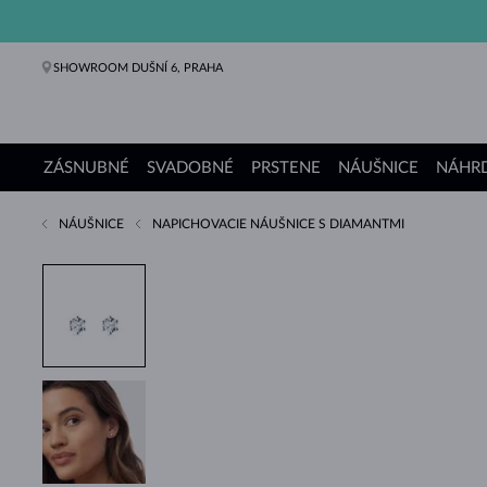
SHOWROOM DUŠNÍ 6, PRAHA
ZÁSNUBNÉ
SVADOBNÉ
PRSTENE
NÁUŠNICE
NÁHRD
NÁUŠNICE
NAPICHOVACIE NÁUŠNICE S DIAMANTMI
Zásnubné prstene
Svadobné obrúčky
Prstene
Náušnice
Náhrdelníky
Náramky
Perly
Šperky
Darčeky
Kolekcie KLENOTA