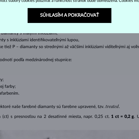
ôcť súbory cookies používať a funkčnosť stránok bude obmedzená. Cookies m
ženie tzv. inkluzií čiže vnútorných nedokonalostí diamantu:
SÚHLASÍM A POKRAČOVAŤ
s absolútnou transparentnosťou bez inklúzií,
cluded) – diamanty s veľmi malými inklúziami,
– diamanty s malými inklúziami,
nty s inklúziami identifikovateľnými lupou,
ike tiež P – diamanty so strednými až väčšími inklúziami viditeľnými aj v
 hodnotí podľa medzinárodnej stupnice:
y;
j farby;
afarbením.
treated
ektoré naše farebné diamanty sú farebne upravené, tzv.
.
(ct) s presnosťou na 2 desatinné miesta, napr. 0,25 ct.
1 ct = 0,2 g
. 