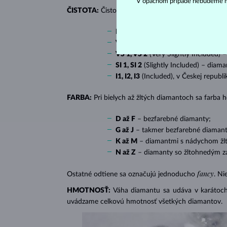
V opačnom prípade nebudeme m
ČISTOTA:
Čistotu určuje množstvo, veľkosť a rozlo
IF
(Internally Flawless) – diamanty 
VVS 1, VVS 2
(Very Very Slightly In
VS 1, VS 2
(Very Slightly Included) 
SI 1, SI 2
(Slightly Included) – diama
I1, I2, I3
(Included), v Českej republ
FARBA:
Pri bielych až žltých diamantoch sa farba
D až F
– bezfarebné diamanty;
G až J
– takmer bezfarebné diamant
K až M
– diamantmi s nádychom žlte
N až Z
– diamanty so žltohnedým z
fancy
Ostatné odtiene sa označujú jednoducho
. Ni
HMOTNOSŤ:
Váha diamantu sa udáva v karátoch 
uvádzame celkovú hmotnosť všetkých diamantov.