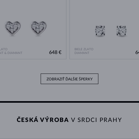
ZLATO
BIELE ZLATO
648 €
6
NT & DIAMANT
DIAMANT
ZOBRAZIŤ ĎALŠIE ŠPERKY
ČESKÁ VÝROBA
V SRDCI PRAHY