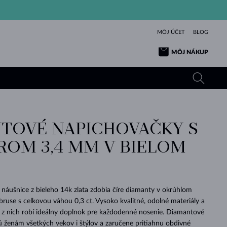
MÔJ ÚČET
BLOG
MÔJ NÁKUP
TOVÉ NAPICHOVAČKY S
ŽLTÉ ZLATO
TANZANITY
TURMALÍNY
ZAFÍRY
ROM 3,4 MM V BIELOM
RUŽOVÉ ZLATO
TOPÁSY
VLTAVÍNY
SMARAGDY
TURMALÍNY
MINERÁLY
VLTAVÍNY
VÝNIMOČNÝ
ELEGANCIA
NÁRAMKY
KOLEKCIE
PRÍVESKY
KRÁSOU
KRÁSNE
ŠPERKY
KRÁSU
LÁSKA
VLTAVÍNY
PERLOVÉ PRÍVESKY
MINERÁLY
 náušnice z bieleho 14k zlata zdobia číre diamanty v okrúhlom
PRE BÁBÄTKÁ
BIELE ZLATO
SVADOBNÉ
bruse s celkovou váhou 0,3 ct. Vysoko kvalitné, odolné materiály a
í z nich robí ideálny doplnok pre každodenné nosenie. Diamantové
SVADOBNÉ
ŽLTÉ ZLATO
ŽLTÉ ZLATO
POZRIEŤ
POZRIEŤ
POZRIEŤ
POZRIEŤ
POZRIEŤ
POZRIEŤ
POZRIEŤ
POZRIEŤ
POZRIEŤ
POZRIEŤ
 ženám všetkých vekov i štýlov a zaručene pritiahnu obdivné