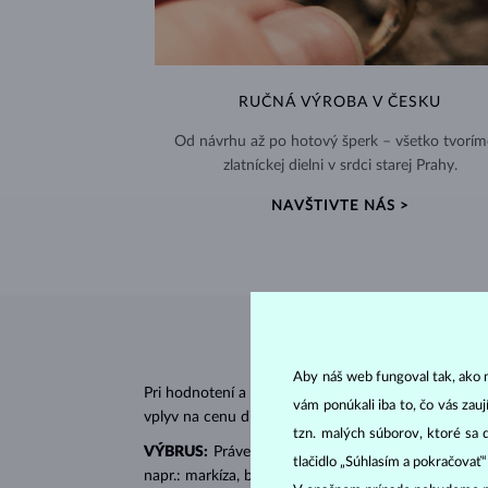
RUČNÁ VÝROBA V ČESKU
Od návrhu až po hotový šperk – všetko tvorím
zlatníckej dielni v srdci starej Prahy.
NAVŠTIVTE NÁS >
Aby náš web fungoval tak, ako m
Pri hodnotení a certifikácii
diamantov
sa posudzujú 
vám ponúkali iba to, čo vás zau
vplyv na cenu diamantu.
tzn. malých súborov, ktoré sa 
VÝBRUS:
Práve správny výbrus dodáva diamantu jeh
tlačidlo „Súhlasím a pokračovať
napr.: markíza, bageta, srdiečko, slza, ovál či prin