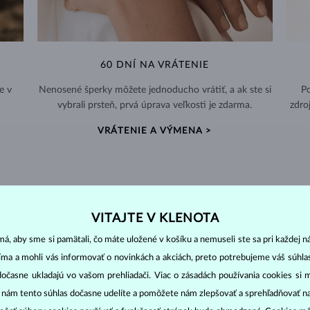
60 DNÍ NA VRÁTENIE
e v
Nenosené šperky môžete jednoducho vrátiť, a ak ste si
Po
vybrali prsteň, prvá úprava veľkosti je zdarma.
zdro
VRÁTENIE A VÝMENA >
VITAJTE V KLENOTA
DIAMANTOVÉ
ŠPERKY
á, aby sme si pamätali, čo máte uložené v košíku a nemuseli ste sa pri každej n
cut
clarity
colo
ich základné parametre, tzv.
4C: výbrus
(
),
čistota
(
),
farba
(
jíma a mohli vás informovať o novinkách a akciách, preto potrebujeme váš súhl
dočasne ukladajú vo vašom prehliadači. Viac o zásadách používania cookies si 
o oslnivý lesk. Najobľúbenejší je výbrus guľatý, tzv.
briliant
. Diamanty
“ nám tento súhlas dočasne udelíte a pomôžete nám zlepšovať a sprehľadňovať n
cess (štvorboký alebo trojboký výbrus s ostrými rohmi, populárny najmä u
z