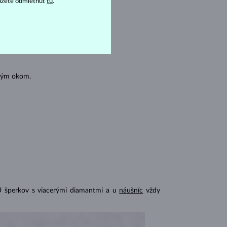
ôžete odmietnuť
tu
.
oľným okom.
U šperkov s viacerými diamantmi a u
náušníc
vždy