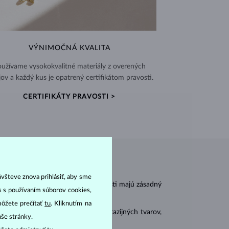
VÝNIMOČNÁ KVALITA
užívame vysokokvalitné materiály z overených
jov a každý kus je opatrený certifikátom pravosti.
CERTIFIKÁTY PRAVOSTI >
ávšteve znova prihlásiť, aby sme
r
carat
) a
hmotnosť
(
). Tieto vlastnosti majú zásadný
as s používaním súborov cookies,
môžete prečítať
tu
. Kliknutím na
 sa brúsia aj do mnohých tzv. fantazijných tvarov,
aše stránky.
ásnubných prsteňov
).