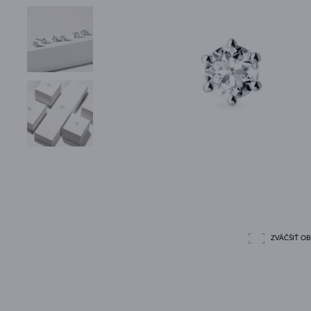
ZVÄČŠIŤ O