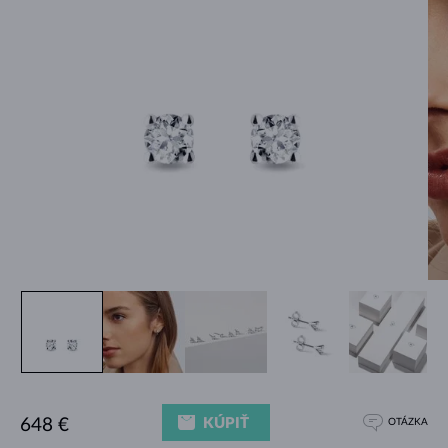
KÚPIŤ
648 €
OTÁZKA