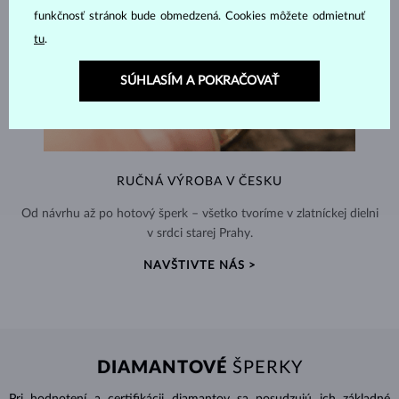
funkčnosť stránok bude obmedzená. Cookies môžete odmietnuť
tu
.
SÚHLASÍM A POKRAČOVAŤ
RUČNÁ VÝROBA V ČESKU
Od návrhu až po hotový šperk – všetko tvoríme v zlatníckej dielni
v srdci starej Prahy.
NAVŠTIVTE NÁS >
DIAMANTOVÉ
ŠPERKY
Pri hodnotení a certifikácii
diamantov
sa posudzujú ich základné