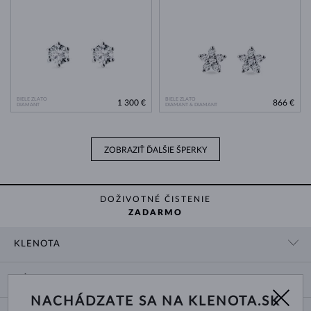
BIELE ZLATO
BIELE ZLATO
1 300 €
866 €
DIAMANT
DIAMANT & DIAMANT
ZOBRAZIŤ ĎALŠIE ŠPERKY
DOŽIVOTNÉ ČISTENIE
ZADARMO
KLENOTA
KONTAKTNÉ ÚDAJE
NÁKUP
SHOWROOM
NACHÁDZATE SA NA KLENOTA.SK
DODANIE A PLATBA ZA TOVAR
O NÁS