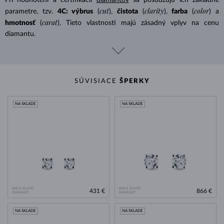
cut
clarity
color
parametre, tzv.
4C: výbrus
(
),
čistota
(
),
farba
(
) a
carat
hmotnosť
(
). Tieto vlastnosti majú zásadný vplyv na cenu
diamantu.
SÚVISIACE
ŠPERKY
NA SKLADE
NA SKLADE
BIELE ZLATO
BIELE ZLATO
431 €
866 €
DIAMANT
DIAMANT
NA SKLADE
NA SKLADE