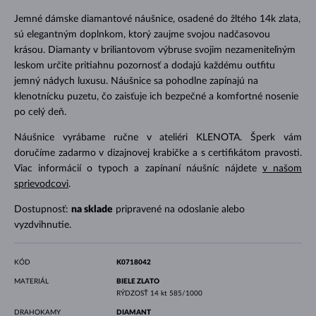
Jemné dámske diamantové náušnice, osadené do žltého 14k zlata,
sú elegantným doplnkom, ktorý zaujme svojou nadčasovou
krásou. Diamanty v briliantovom výbruse svojim nezameniteľným
leskom určite pritiahnu pozornosť a dodajú každému outfitu
jemný nádych luxusu. Náušnice sa pohodlne zapínajú na
klenotnícku puzetu, čo zaisťuje ich bezpečné a komfortné nosenie
po celý deň.
Náušnice vyrábame ručne v ateliéri KLENOTA. Šperk vám
doručíme zadarmo v dizajnovej krabičke a s certifikátom pravosti.
Viac informácií o typoch a zapínaní náušníc nájdete
v našom
sprievodcovi
.
Dostupnosť:
na sklade
pripravené na odoslanie alebo
vyzdvihnutie.
KÓD
K0718042
MATERIÁL
BIELE ZLATO
RÝDZOSŤ
14 kt 585/1000
DRAHOKAMY
DIAMANT