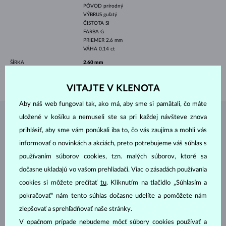
PÔVOD
prírodný
VÝBRUS
guľatý
ČISTOTA
SI
FARBA
G
PRIEMER
2.6 mm
VÁHA
0.14 ct
ŠÍRKA
2.60 mm
VÁHA
0.50 g
VITAJTE V KLENOTA
Aby náš web fungoval tak, ako má, aby sme si pamätali, čo máte
uložené v košíku a nemuseli ste sa pri každej návšteve znova
ŠPERKY Z
ATELIÉRU KLENOTA
prihlásiť, aby sme vám ponúkali iba to, čo vás zaujíma a mohli vás
informovať o novinkách a akciách, preto potrebujeme váš súhlas s
používaním súborov cookies, tzn. malých súborov, ktoré sa
dočasne ukladajú vo vašom prehliadači. Viac o zásadách používania
cookies si môžete prečítať
tu
. Kliknutím na tlačidlo „Súhlasím a
pokračovať“ nám tento súhlas dočasne udelíte a pomôžete nám
zlepšovať a sprehľadňovať naše stránky.
V opačnom prípade nebudeme môcť súbory cookies používať a