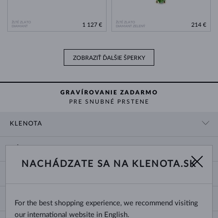
ŽLTÉ ZLATO
ŽLTÉ ZLATO
1 127 €
214 €
DIAMANT
DIAMANT ZELENÝ
ZOBRAZIŤ ĎALŠIE ŠPERKY
GRAVÍROVANIE ZADARMO
PRE SNUBNÉ PRSTENE
KLENOTA
KONTAKTNÉ ÚDAJE
NÁKUP
SHOWROOM
NACHÁDZATE SA NA KLENOTA.SK
DODANIE A PLATBA ZA TOVAR
O NÁS
O ŠPERKOCH
VRÁTENIE A VÝMENA
PRE MÉDIÁ
VEĽKOSTI A ÚPRAVY PRSTEŇOV
REKLAMÁCIA
BLOG
CHANGE COUNTRY
For the best shopping experience, we recommend visiting
TYPY A DĹŽKY RETIAZOK
VÝBER SVADOBNÝCH OBRÚČOK
our international website in English.
DĹŽKY NÁRAMKOV
CERTIFIKÁTY PRAVOSTI