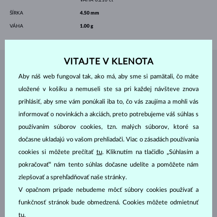
ŠÍRKA
4.50 mm
VÁHA
1.00 g
VITAJTE V KLENOTA
ŠPERKY Z
ATELIÉRU KLENOTA
Aby náš web fungoval tak, ako má, aby sme si pamätali, čo máte
uložené v košíku a nemuseli ste sa pri každej návšteve znova
prihlásiť, aby sme vám ponúkali iba to, čo vás zaujíma a mohli vás
informovať o novinkách a akciách, preto potrebujeme váš súhlas s
používaním súborov cookies, tzn. malých súborov, ktoré sa
dočasne ukladajú vo vašom prehliadači. Viac o zásadách používania
cookies si môžete prečítať
tu
. Kliknutím na tlačidlo „Súhlasím a
pokračovať“ nám tento súhlas dočasne udelíte a pomôžete nám
zlepšovať a sprehľadňovať naše stránky.
V opačnom prípade nebudeme môcť súbory cookies používať a
funkčnosť stránok bude obmedzená. Cookies môžete odmietnuť
tu
.