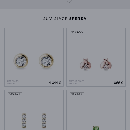
SÚVISIACE
ŠPERKY
NA SKLADE
ŽLTÉ ZLATO
RUŽOVÉ ZLATO
4 344 €
866 €
DIAMANT
DIAMANT
NA SKLADE
NA SKLADE