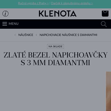
Ručná výroba z Prahy >
|
Darček k zásnubnému prsteňu >
MENU
NÁUŠNICE
NAPICHOVACIE NÁUŠNICE S DIAMANTMI
NA SKLADE
ZLATÉ BEZEL NAPICHOAVČKY
S 3 MM DIAMANTMI