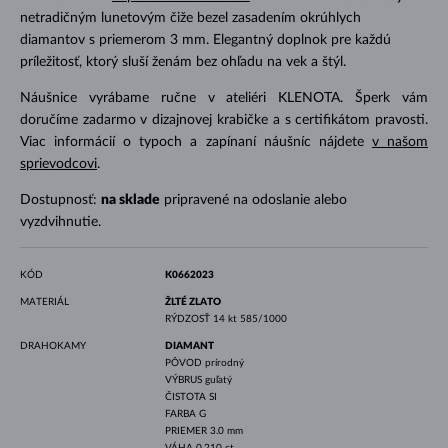
netradičným lunetovým čiže bezel zasadením okrúhlych
diamantov s priemerom 3 mm. Elegantný doplnok pre každú
príležitosť, ktorý sluší ženám bez ohľadu na vek a štýl.
Náušnice vyrábame ručne v ateliéri KLENOTA. Šperk vám
doručíme zadarmo v dizajnovej krabičke a s certifikátom pravosti.
Viac informácií o typoch a zapínaní náušníc nájdete
v našom
sprievodcovi
.
Dostupnosť:
na sklade
pripravené na odoslanie alebo
vyzdvihnutie.
KÓD
K0662023
MATERIÁL
ŽLTÉ ZLATO
RÝDZOSŤ
14 kt 585/1000
DRAHOKAMY
DIAMANT
PÔVOD
prírodný
VÝBRUS
guľatý
ČISTOTA
SI
FARBA
G
PRIEMER
3.0 mm
VÁHA
0.210 ct