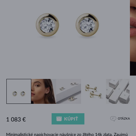
KÚPIŤ
1 083 €
OTÁZKA
Minimalistické
napichovacie náušnice
zo žltého 14k zlata. Zaujmú