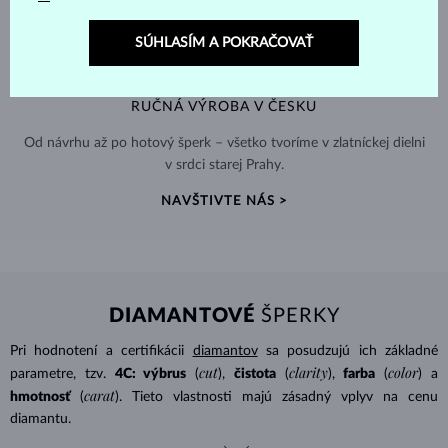
SÚHLASÍM A POKRAČOVAŤ
RUČNÁ VÝROBA V ČESKU
Od návrhu až po hotový šperk – všetko tvoríme v zlatníckej dielni
v srdci starej Prahy.
NAVŠTIVTE NÁS >
DIAMANTOVÉ
ŠPERKY
Pri hodnotení a certifikácii
diamantov
sa posudzujú ich základné
cut
clarity
color
parametre, tzv.
4C: výbrus
(
),
čistota
(
),
farba
(
) a
carat
hmotnosť
(
). Tieto vlastnosti majú zásadný vplyv na cenu
diamantu.