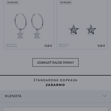
NA SKLADE
NA SKLADE
BIELE ZLATO
BIELE ZLATO
518 €
518 €
BEZ KAMEŇA
DIAMANT
ZOBRAZIŤ ĎALŠIE ŠPERKY
ŠTANDARDNÁ DOPRAVA
ZADARMO
KLENOTA
KONTAKTNÉ ÚDAJE
NÁKUP