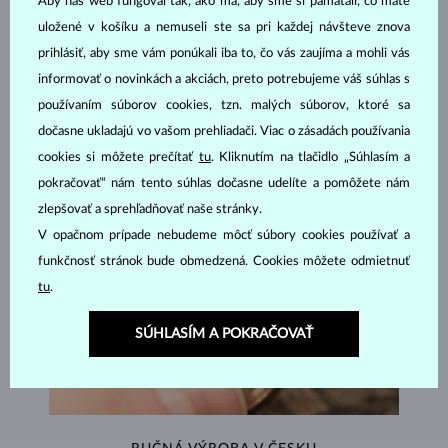
Aby náš web fungoval tak, ako má, aby sme si pamätali, čo máte
uložené v košíku a nemuseli ste sa pri každej návšteve znova
ŠPERKY Z
ATELIÉRU KLENOTA
prihlásiť, aby sme vám ponúkali iba to, čo vás zaujíma a mohli vás
informovať o novinkách a akciách, preto potrebujeme váš súhlas s
používaním súborov cookies, tzn. malých súborov, ktoré sa
dočasne ukladajú vo vašom prehliadači. Viac o zásadách používania
cookies si môžete prečítať
tu
. Kliknutím na tlačidlo „Súhlasím a
pokračovať“ nám tento súhlas dočasne udelíte a pomôžete nám
zlepšovať a sprehľadňovať naše stránky.
V opačnom prípade nebudeme môcť súbory cookies používať a
funkčnosť stránok bude obmedzená. Cookies môžete odmietnuť
tu
.
SÚHLASÍM A POKRAČOVAŤ