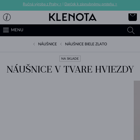
Ručná výroba z Prahy >
|
Darček k zásnubnému prsteňu >
MENU
NÁUŠNICE
NÁUŠNICE BIELE ZLATO
NA SKLADE
NÁUŠNICE V TVARE HVIEZDY