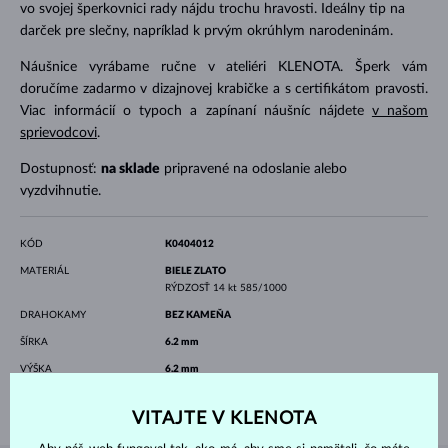
vo svojej šperkovnici rady nájdu trochu hravosti. Ideálny tip na
darček pre slečny, napríklad k prvým okrúhlym narodeninám.
Náušnice vyrábame ručne v ateliéri KLENOTA. Šperk vám
doručíme zadarmo v dizajnovej krabičke a s certifikátom pravosti.
Viac informácií o typoch a zapínaní náušníc nájdete
v našom
sprievodcovi
.
Dostupnosť:
na sklade
pripravené na odoslanie alebo
vyzdvihnutie.
KÓD
K0404012
MATERIÁL
BIELE ZLATO
RÝDZOSŤ
14 kt 585/1000
DRAHOKAMY
BEZ KAMEŇA
ŠÍRKA
6.2 mm
VÝŠKA
6.2 mm
VÁHA
1.15 g
VITAJTE V KLENOTA