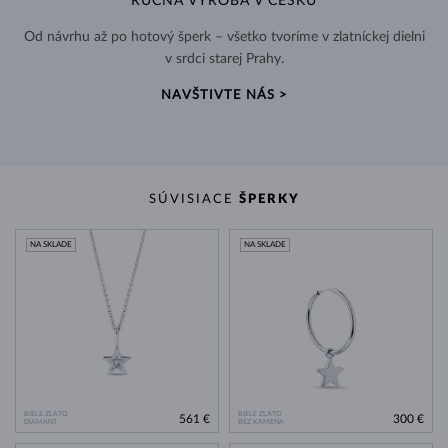
RUČNÁ VÝROBA V ČESKU
Od návrhu až po hotový šperk – všetko tvoríme v zlatníckej dielni
v srdci starej Prahy.
NAVŠTIVTE NÁS >
SÚVISIACE
ŠPERKY
NA SKLADE
NA SKLADE
BIELE ZLATO
BIELE ZLATO
561 €
300 €
DIAMANT
BEZ KAMEŇA