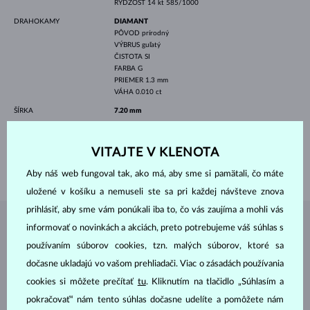
RÝDZOSŤ
14 kt 585/1000
DRAHOKAMY
DIAMANT
PÔVOD
prírodný
VÝBRUS
guľatý
ČISTOTA
SI
FARBA
G
PRIEMER
1.3 mm
VÁHA
0.010 ct
ŠÍRKA
7.20 mm
VÝŠKA
7.20 mm
DĹŽKA
420.00 mm
VITAJTE V KLENOTA
VÁHA
1.45 g
Aby náš web fungoval tak, ako má, aby sme si pamätali, čo máte
uložené v košíku a nemuseli ste sa pri každej návšteve znova
prihlásiť, aby sme vám ponúkali iba to, čo vás zaujíma a mohli vás
informovať o novinkách a akciách, preto potrebujeme váš súhlas s
ŠPERKY Z
ATELIÉRU KLENOTA
používaním súborov cookies, tzn. malých súborov, ktoré sa
dočasne ukladajú vo vašom prehliadači. Viac o zásadách používania
cookies si môžete prečítať
tu
. Kliknutím na tlačidlo „Súhlasím a
pokračovať“ nám tento súhlas dočasne udelíte a pomôžete nám