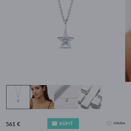
KÚPIŤ
561 €
OTÁZKA