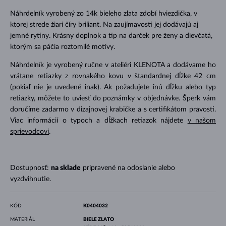
Náhrdelník vyrobený zo 14k bieleho zlata zdobí hviezdička, v
ktorej strede žiari číry briliant. Na zaujímavosti jej dodávajú aj
jemné rytiny. Krásny doplnok a tip na darček pre ženy a dievčatá,
ktorým sa páčia roztomilé motívy.
Náhrdelník je vyrobený ručne v ateliéri KLENOTA a dodávame ho
vrátane retiazky z rovnakého kovu v štandardnej dĺžke 42 cm
(pokiaľ nie je uvedené inak). Ak požadujete inú dĺžku alebo typ
retiazky, môžete to uviesť do poznámky v objednávke. Šperk vám
doručíme zadarmo v dizajnovej krabičke a s certifikátom pravosti.
Viac informácií o typoch a dĺžkach retiazok nájdete
v našom
sprievodcovi
.
Dostupnosť:
na sklade
pripravené na odoslanie alebo
vyzdvihnutie.
KÓD
K0404032
MATERIÁL
BIELE ZLATO