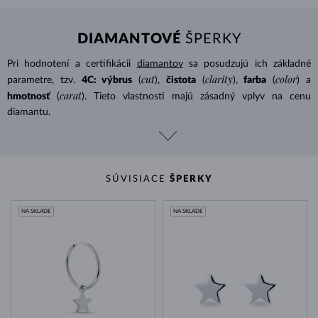
DIAMANTOVÉ
ŠPERKY
Pri hodnotení a certifikácii
diamantov
sa posudzujú ich základné
cut
clarity
color
parametre, tzv.
4C: výbrus
(
),
čistota
(
),
farba
(
) a
carat
hmotnosť
(
). Tieto vlastnosti majú zásadný vplyv na cenu
diamantu.
SÚVISIACE
ŠPERKY
NA SKLADE
NA SKLADE