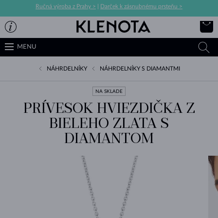
Ručná výroba z Prahy >
|
Darček k zásnubnému prsteňu >
MENU
NÁHRDELNÍKY
NÁHRDELNÍKY S DIAMANTMI
NA SKLADE
PRÍVESOK HVIEZDIČKA Z
BIELEHO ZLATA S
DIAMANTOM