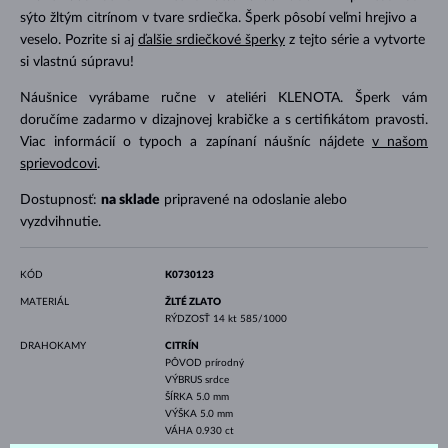
sýto žltým citrínom v tvare srdiečka. Šperk pôsobí veľmi hrejivo a
veselo. Pozrite si aj
ďalšie srdiečkové šperky
z tejto série a vytvorte
si vlastnú súpravu!
Náušnice vyrábame ručne v ateliéri KLENOTA. Šperk vám
doručíme zadarmo v dizajnovej krabičke a s certifikátom pravosti.
Viac informácií o typoch a zapínaní náušníc nájdete
v našom
sprievodcovi
.
Dostupnosť:
na sklade
pripravené na odoslanie alebo
vyzdvihnutie.
KÓD
K0730123
MATERIÁL
ŽLTÉ ZLATO
RÝDZOSŤ
14 kt 585/1000
DRAHOKAMY
CITRÍN
PÔVOD
prírodný
VÝBRUS
srdce
ŠÍRKA
5.0 mm
VÝŠKA
5.0 mm
VÁHA
0.930 ct