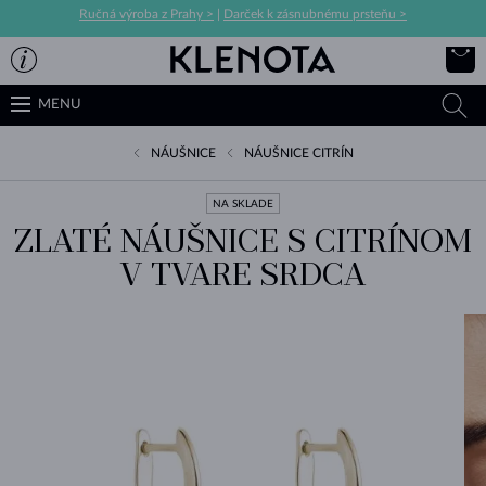
Ručná výroba z Prahy >
|
Darček k zásnubnému prsteňu >
MENU
NÁUŠNICE
NÁUŠNICE CITRÍN
NA SKLADE
ZLATÉ NÁUŠNICE S CITRÍNOM
V TVARE SRDCA