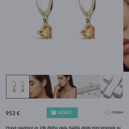
KÚPIŤ
953 €
OTÁZKA
Hravé náušnice zo 14k žltého zlata. Každú zdobí mini-prívesok so