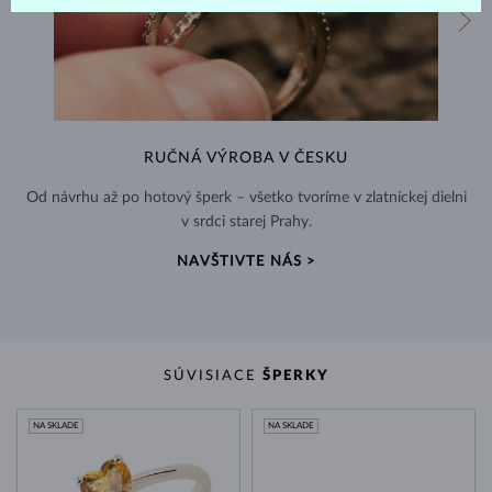
RUČNÁ VÝROBA V ČESKU
Od návrhu až po hotový šperk – všetko tvoríme v zlatníckej dielni
v srdci starej Prahy.
NAVŠTIVTE NÁS >
SÚVISIACE
ŠPERKY
NA SKLADE
NA SKLADE