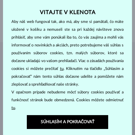
ŠÍRKA
5.00 mm
VÝŠKA
5.00 mm
VITAJTE V KLENOTA
DĹŽKA
20.00 mm
Aby náš web fungoval tak, ako má, aby sme si pamätali, čo máte
VÁHA
1.80 g
uložené v košíku a nemuseli ste sa pri každej návšteve znova
prihlásiť, aby sme vám ponúkali iba to, čo vás zaujíma a mohli vás
informovať o novinkách a akciách, preto potrebujeme váš súhlas s
používaním súborov cookies, tzn. malých súborov, ktoré sa
ŠPERKY Z
ATELIÉRU KLENOTA
dočasne ukladajú vo vašom prehliadači. Viac o zásadách používania
cookies si môžete prečítať
tu
. Kliknutím na tlačidlo „Súhlasím a
pokračovať“ nám tento súhlas dočasne udelíte a pomôžete nám
zlepšovať a sprehľadňovať naše stránky.
V opačnom prípade nebudeme môcť súbory cookies používať a
funkčnosť stránok bude obmedzená. Cookies môžete odmietnuť
tu
.
SÚHLASÍM A POKRAČOVAŤ