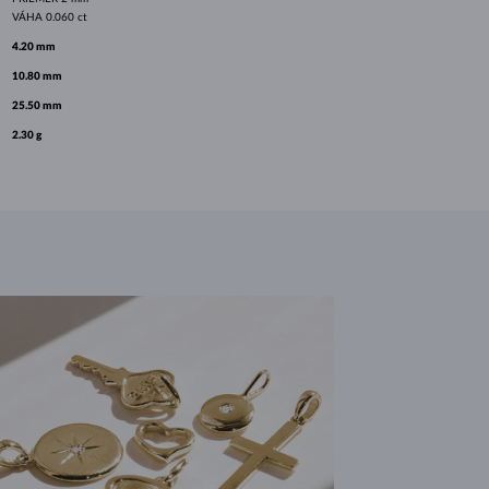
VÁHA
0.060 ct
4.20 mm
10.80 mm
25.50 mm
2.30 g