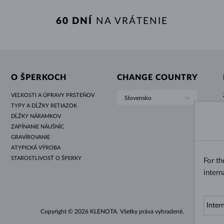
60 DNÍ
NA VRÁTENIE
O ŠPERKOCH
CHANGE COUNTRY
VEĽKOSTI A ÚPRAVY PRSTEŇOV
Slovensko
TYPY A DĹŽKY RETIAZOK
DĹŽKY NÁRAMKOV
ZAPÍNANIE NÁUŠNÍC
GRAVÍROVANIE
ATYPICKÁ VÝROBA
STAROSTLIVOSŤ O ŠPERKY
For t
intern
Copyright © 2026 KLENOTA. Všetky práva vyhradené.