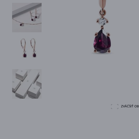
ZVÄČŠIŤ O