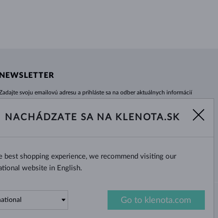
NEWSLETTER
Zadajte svoju emailovú adresu a prihláste sa na odber aktuálnych informácií
z e-shopu klenota.sk.
Žiadna novinka, akcia či zľava Vám už neunikne!
NACHÁDZATE SA NA KLENOTA.SK
ODOBERAŤ
he best shopping experience, we recommend visiting our
Áno, chcem dostávať zaujímavé
novinky na e-mail.
ational website in English.
Go to klenota.com