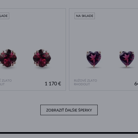
KLADE
NA SKLADE
 ZLATO
RUŽOVÉ ZLATO
1 170 €
6
LIT
RHODOLIT
ZOBRAZIŤ ĎALŠIE ŠPERKY