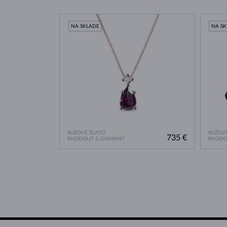
NA SKLADE
NA S
RUŽOVÉ ZLATO
RUŽOVÉ
735 €
RHODOLIT & DIAMANT
RHODO