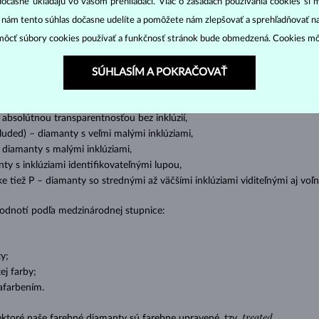
dočasne ukladajú vo vašom prehliadači. Viac o zásadách používania cookies si 
cut
clarity
colo
ich základné parametre, tzv.
4C: výbrus
(
),
čistota
(
),
farba
(
“ nám tento súhlas dočasne udelíte a pomôžete nám zlepšovať a sprehľadňovať n
ôcť súbory cookies používať a funkčnosť stránok bude obmedzená. Cookies m
o oslnivý lesk. Najobľúbenejší je výbrus guľatý, tzv.
briliant
. Diamanty
cess (štvorboký alebo trojboký výbrus s ostrými rohmi, populárny najmä u
z
SÚHLASÍM A POKRAČOVAŤ
ženie tzv. inkluzií čiže vnútorných nedokonalostí diamantu:
s absolútnou transparentnosťou bez inklúzií,
cluded) – diamanty s veľmi malými inklúziami,
– diamanty s malými inklúziami,
nty s inklúziami identifikovateľnými lupou,
ike tiež P – diamanty so strednými až väčšími inklúziami viditeľnými aj v
 hodnotí podľa medzinárodnej stupnice:
y;
j farby;
afarbením.
treated
ektoré naše farebné diamanty sú farebne upravené, tzv.
.