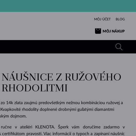
MÔJ ÚČET
BLOG
MÔJ NÁKUP
E NÁUŠNICE Z RUŽOVÉHO
ŽLTÉ ZLATO
TANZANITY
TURMALÍNY
ZAFÍRY
S RHODOLITMI
RUŽOVÉ ZLATO
TOPÁSY
VLTAVÍNY
SMARAGDY
TURMALÍNY
MINERÁLY
VLTAVÍNY
zo 14k zlata zaujmú predovšetkým nežnou kombináciou ružovej a
VÝNIMOČNÝ
ELEGANCIA
NÁRAMKY
KOLEKCIE
PRÍVESKY
KRÁSOU
KRÁSNE
ŠPERKY
KRÁSU
LÁSKA
. Kvapkovité rhodolity doplnené drobnými guľatými diamantmi
VLTAVÍNY
PERLOVÉ PRÍVESKY
MINERÁLY
ovským dojmom.
PRE BÁBÄTKÁ
BIELE ZLATO
SVADOBNÉ
 ručne v ateliéri KLENOTA. Šperk vám doručíme zadarmo v
SVADOBNÉ
ŽLTÉ ZLATO
ŽLTÉ ZLATO
POZRIEŤ
POZRIEŤ
POZRIEŤ
POZRIEŤ
POZRIEŤ
POZRIEŤ
POZRIEŤ
POZRIEŤ
POZRIEŤ
POZRIEŤ
s certifikátom pravosti. Viac informácií o typoch a zapínaní náušníc