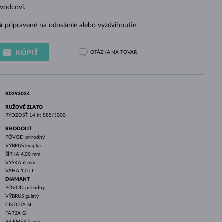
BIELE ZLATO
RUŽOVÉ ZLATO
BIELE ZLATO
evodcovi
.
e
pripravené na odoslanie alebo vyzdvihnutie.
KÚPIŤ
OTÁZKA
NA TOVAR
K0293034
RUŽOVÉ ZLATO
RÝDZOSŤ
14 kt 585/1000
RHODOLIT
PÔVOD
prírodný
VÝBRUS
kvapka
ŠÍRKA
4.00 mm
VÝŠKA
6 mm
VÁHA
1.0 ct
DIAMANT
PÔVOD
prírodný
VÝBRUS
guľatý
ČISTOTA
SI
FARBA
G
PRIEMER
2 mm