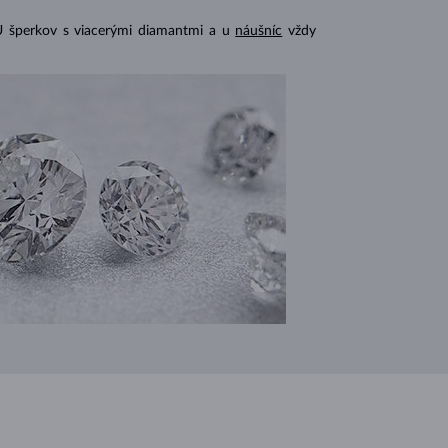
U šperkov s viacerými diamantmi a u
náušníc
vždy