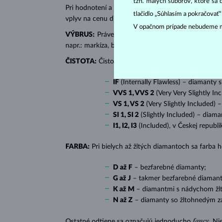
tzn. malých súborov, ktoré sa 
Pri hodnotení a certifikácii
diamantov
sa posudzujú 
tlačidlo „Súhlasím a pokračovať
vplyv na cenu diamantu.
V opačnom prípade nebudeme m
VÝBRUS:
Práve správny výbrus dodáva diamantu jeh
napr.: markíza, bageta, srdiečko, slza, ovál či prin
ČISTOTA:
Čistotu určuje množstvo, veľkosť a rozlo
IF
(Internally Flawless) – diamanty 
VVS 1, VVS 2
(Very Very Slightly In
VS 1, VS 2
(Very Slightly Included) 
SI 1, SI 2
(Slightly Included) – diama
I1, I2, I3
(Included), v Českej republ
FARBA:
Pri bielych až žltých diamantoch sa farba
D až F
– bezfarebné diamanty;
G až J
– takmer bezfarebné diamant
K až M
– diamantmi s nádychom žlte
N až Z
– diamanty so žltohnedým z
fancy
Ostatné odtiene sa označujú jednoducho
. Ni