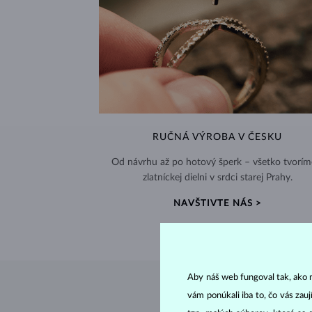
RUČNÁ VÝROBA V ČESKU
Od návrhu až po hotový šperk – všetko tvorím
zlatníckej dielni v srdci starej Prahy.
NAVŠTIVTE NÁS >
Aby náš web fungoval tak, ako m
vám ponúkali iba to, čo vás zau