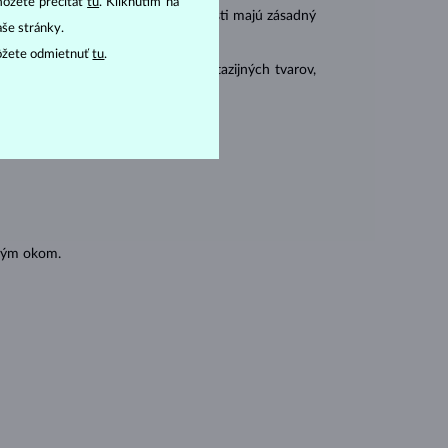
môžete prečítať
tu
. Kliknutím na
r
carat
) a
hmotnosť
(
). Tieto vlastnosti majú zásadný
aše stránky.
ôžete odmietnuť
tu
.
 sa brúsia aj do mnohých tzv. fantazijných tvarov,
ásnubných prsteňov
).
oľným okom.