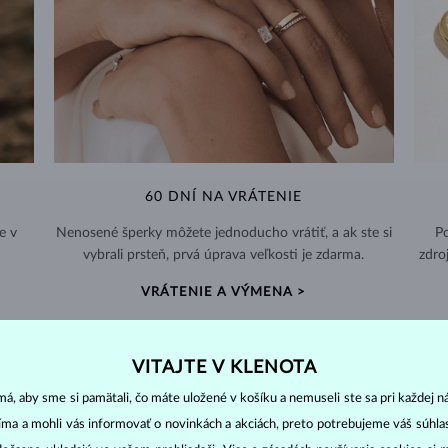
60 DNÍ NA VRÁTENIE
e v
Nenosené šperky môžete jednoducho vrátiť, a ak ste si
Po
vybrali prsteň, prvá úprava veľkosti je zdarma.
zdro
VRÁTENIE A VÝMENA >
VITAJTE V KLENOTA
á, aby sme si pamätali, čo máte uložené v košíku a nemuseli ste sa pri každej n
jíma a mohli vás informovať o novinkách a akciách, preto potrebujeme váš súhl
DIAMANTOVÉ
ŠPERKY