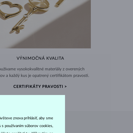
VÝNIMOČNÁ KVALITA
užívame vysokokvalitné materiály z overených
jov a každý kus je opatrený certifikátom pravosti.
CERTIFIKÁTY PRAVOSTI >
ávšteve znova prihlásiť, aby sme
as s používaním súborov cookies,