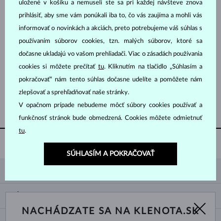
uložené v košíku a nemuseli ste sa pri každej návšteve znova
prihlásiť, aby sme vám ponúkali iba to, čo vás zaujíma a mohli vás
informovať o novinkách a akciách, preto potrebujeme váš súhlas s
používaním súborov cookies, tzn. malých súborov, ktoré sa
dočasne ukladajú vo vašom prehliadači. Viac o zásadách používania
cookies si môžete prečítať
tu
. Kliknutím na tlačidlo „Súhlasím a
BIELE ZLATO
BIELE ZLATO
1 257 €
1 822 €
TURMALÍN RUŽOVÝ & DIAMANT
TURMALÍN RUŽOVÝ & DIAMANT
pokračovať“ nám tento súhlas dočasne udelíte a pomôžete nám
zlepšovať a sprehľadňovať naše stránky.
ZOBRAZIŤ ĎALŠIE ŠPERKY
V opačnom prípade nebudeme môcť súbory cookies používať a
funkčnosť stránok bude obmedzená. Cookies môžete odmietnuť
tu
.
GRAVÍROVANIE ZADARMO
PRE SNUBNÉ PRSTENE
SÚHLASÍM A POKRAČOVAŤ
KLENOTA
KONTAKTNÉ ÚDAJE
NÁKUP
SHOWROOM
NACHÁDZATE SA NA KLENOTA.SK
DODANIE A PLATBA ZA TOVAR
O NÁS
O ŠPERKOCH