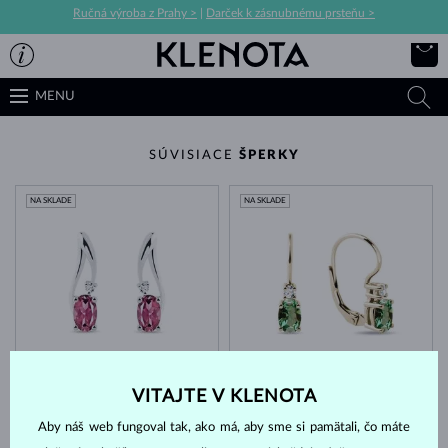
Ručná výroba z Prahy >
|
Darček k zásnubnému prsteňu >
MENU
SÚVISIACE
ŠPERKY
NA SKLADE
NA SKLADE
BIELE ZLATO
ŽLTÉ ZLATO
996 €
1 257 €
TURMALÍN RUŽOVÝ & DIAMANT
TURMALÍN ZELENÝ & DIAMANT
VITAJTE V KLENOTA
NA SKLADE
NA SKLADE
Aby náš web fungoval tak, ako má, aby sme si pamätali, čo máte