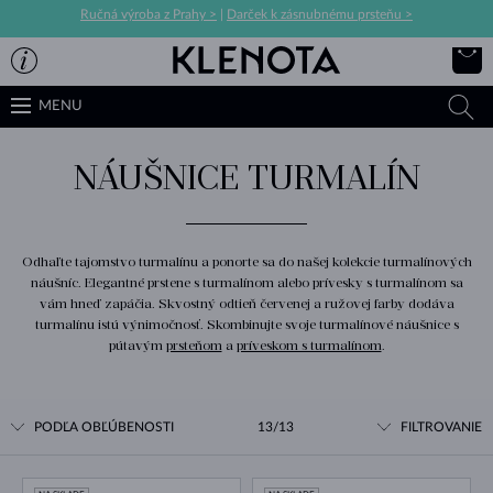
Ručná výroba z Prahy >
|
Darček k zásnubnému prsteňu >
MENU
NÁUŠNICE TURMALÍN
Odhaľte tajomstvo turmalínu a ponorte sa do našej kolekcie turmalínových
náušníc. Elegantné prstene s turmalínom alebo prívesky s turmalínom sa
vám hneď zapáčia. Skvostný odtieň červenej a ružovej farby dodáva
turmalínu istú výnimočnosť. Skombinujte svoje turmalínové náušnice s
pútavým
prsteňom
a
príveskom s turmalínom
.
PODĽA OBĽÚBENOSTI
13/13
FILTROVANIE