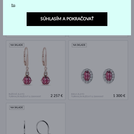
tu
.
SÚHLASÍM A POKRAČOVAŤ
RUŽOVÉ ZLATO
BIELE ZLATO
1 648 €
1 257 €
TURMALÍN RUŽOVÝ & DIAMANT
TURMALÍN RUŽOVÝ & DIAMANT
NA SKLADE
NA SKLADE
RUŽOVÉ ZLATO
BIELE ZLATO
2 257 €
1 300 €
TURMALÍN RUŽOVÝ & DIAMANT
TURMALÍN RUŽOVÝ & DIAMANT
NA SKLADE