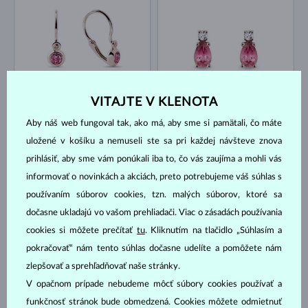
RUŽOVÉ ZLATO
RUŽOVÉ ZLATO
605 €
1 040 €
VITAJTE V KLENOTA
TURMALÍN RUŽOVÝ
TURMALÍN RUŽOVÝ & DIAMANT
Aby náš web fungoval tak, ako má, aby sme si pamätali, čo máte
NA SKLADE
NA SKLADE
uložené v košíku a nemuseli ste sa pri každej návšteve znova
prihlásiť, aby sme vám ponúkali iba to, čo vás zaujíma a mohli vás
informovať o novinkách a akciách, preto potrebujeme váš súhlas s
používaním súborov cookies, tzn. malých súborov, ktoré sa
dočasne ukladajú vo vašom prehliadači. Viac o zásadách používania
cookies si môžete prečítať
tu
. Kliknutím na tlačidlo „Súhlasím a
RUŽOVÉ ZLATO
BIELE ZLATO
996 €
735 €
TURMALÍN RUŽOVÝ & DIAMANT
TURMALÍN RUŽOVÝ
pokračovať“ nám tento súhlas dočasne udelíte a pomôžete nám
zlepšovať a sprehľadňovať naše stránky.
NA SKLADE
NA SKLADE
V opačnom prípade nebudeme môcť súbory cookies používať a
funkčnosť stránok bude obmedzená. Cookies môžete odmietnuť