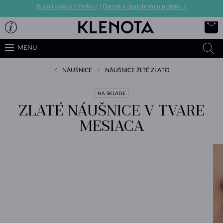
Ručná výroba z Prahy >
|
Darček k zásnubnému prsteňu >
MENU
NÁUŠNICE
NÁUŠNICE ŽLTÉ ZLATO
NA SKLADE
ZLATÉ NÁUŠNICE V TVARE
MESIACA