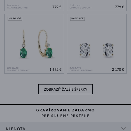
ŽLTÉ ZLATO
ŽLTÉ ZLATO
779 €
779 €
VLTAVÍN & DIAMANT
DIAMANT & DIAMANT
NA SKLADE
NA SKLADE
ŽLTÉ ZLATO
ŽLTÉ ZLATO
1 692 €
2 170 €
SMARAGD & DIAMANT
DIAMANT LAB GROWN
ZOBRAZIŤ ĎALŠIE ŠPERKY
GRAVÍROVANIE ZADARMO
PRE SNUBNÉ PRSTENE
KLENOTA