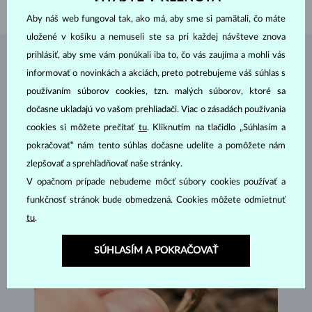
VÁHA
0.90 g
Aby náš web fungoval tak, ako má, aby sme si pamätali, čo máte
uložené v košíku a nemuseli ste sa pri každej návšteve znova
prihlásiť, aby sme vám ponúkali iba to, čo vás zaujíma a mohli vás
ŠPERKY Z
ATELIÉRU KLENOTA
informovať o novinkách a akciách, preto potrebujeme váš súhlas s
používaním súborov cookies, tzn. malých súborov, ktoré sa
dočasne ukladajú vo vašom prehliadači. Viac o zásadách používania
cookies si môžete prečítať
tu
. Kliknutím na tlačidlo „Súhlasím a
pokračovať“ nám tento súhlas dočasne udelíte a pomôžete nám
zlepšovať a sprehľadňovať naše stránky.
V opačnom prípade nebudeme môcť súbory cookies používať a
funkčnosť stránok bude obmedzená. Cookies môžete odmietnuť
tu
.
SÚHLASÍM A POKRAČOVAŤ