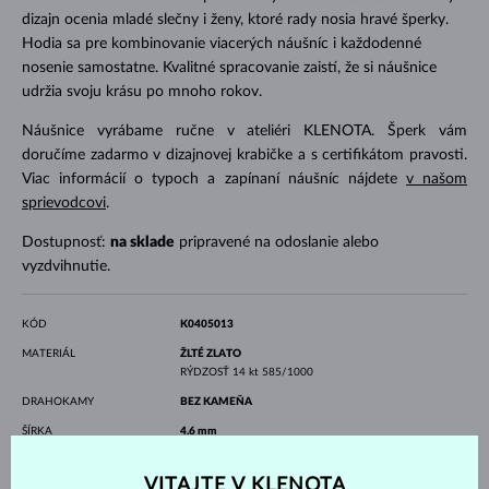
dizajn ocenia mladé slečny i ženy, ktoré rady nosia hravé šperky.
Hodia sa pre kombinovanie viacerých náušníc i každodenné
nosenie samostatne. Kvalitné spracovanie zaistí, že si náušnice
udržia svoju krásu po mnoho rokov.
Náušnice vyrábame ručne v ateliéri KLENOTA. Šperk vám
doručíme zadarmo v dizajnovej krabičke a s certifikátom pravosti.
Viac informácií o typoch a zapínaní náušníc nájdete
v našom
sprievodcovi
.
Dostupnosť:
na sklade
pripravené na odoslanie alebo
vyzdvihnutie.
KÓD
K0405013
MATERIÁL
ŽLTÉ ZLATO
RÝDZOSŤ
14 kt 585/1000
DRAHOKAMY
BEZ KAMEŇA
ŠÍRKA
4.6 mm
VÝŠKA
7.0 mm
VITAJTE V KLENOTA