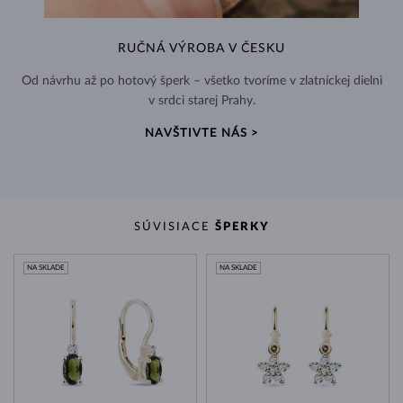
RUČNÁ VÝROBA V ČESKU
Od návrhu až po hotový šperk – všetko tvoríme v zlatníckej dielni
v srdci starej Prahy.
NAVŠTIVTE NÁS >
SÚVISIACE
ŠPERKY
NA SKLADE
NA SKLADE