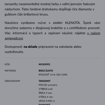
tanzanity nezameniteľné modrej farby s veľmi jemným fialovým
nádychom. Tieto farebné drahokamy dopĺňajú číre diamanty v
guľatom čiže briliantový brusu.
Náušnice vyrábame ručne v ateliéri KLENOTA. Šperk vám
doručíme zadarmo v dizajnovej krabičke a s certifikátom pravosti.
Viac informácií o typoch a zapínaní náušníc nájdete
v našom
sprievodcovi
.
Dostupnosť:
na sklade
pripravené na odoslanie alebo
vyzdvihnutie.
KÓD
K0185092
MATERIÁL
BIELE ZLATO
RÝDZOSŤ
14 kt 585/1000
DRAHOKAMY
TANZANIT
PÔVOD
prírodný
VÝBRUS
ovál
ŠÍRKA
4 mm
VÝŠKA
6 mm
VÁHA
0.900 ct
DIAMANT