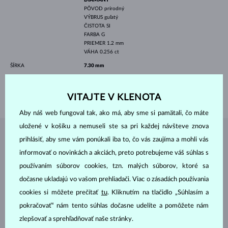
PÔVOD
prírodný
VÝBRUS
guľatý
ČISTOTA
SI
FARBA
G
PRIEMER
1.2 mm
VÁHA
0.256 ct
ŠÍRKA
7.30 mm
VÝŠKA
9.40 mm
VÁHA
2.30 g
VITAJTE V KLENOTA
Aby náš web fungoval tak, ako má, aby sme si pamätali, čo máte
uložené v košíku a nemuseli ste sa pri každej návšteve znova
ŠPERKY Z
ATELIÉRU KLENOTA
prihlásiť, aby sme vám ponúkali iba to, čo vás zaujíma a mohli vás
informovať o novinkách a akciách, preto potrebujeme váš súhlas s
používaním súborov cookies, tzn. malých súborov, ktoré sa
dočasne ukladajú vo vašom prehliadači. Viac o zásadách používania
cookies si môžete prečítať
tu
. Kliknutím na tlačidlo „Súhlasím a
pokračovať“ nám tento súhlas dočasne udelíte a pomôžete nám
zlepšovať a sprehľadňovať naše stránky.