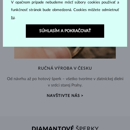
V opačnom prípade nebudeme môcť súbory cookies používať a
funkčnosť stránok bude obmedzená. Cookies môžete odmietnuť
tu
.
SÚHLASÍM A POKRAČOVAŤ
RUČNÁ VÝROBA V ČESKU
Od návrhu až po hotový šperk – všetko tvoríme v zlatníckej dielni
v srdci starej Prahy.
NAVŠTIVTE NÁS >
DIAMANTOVÉ
ŠPERKY