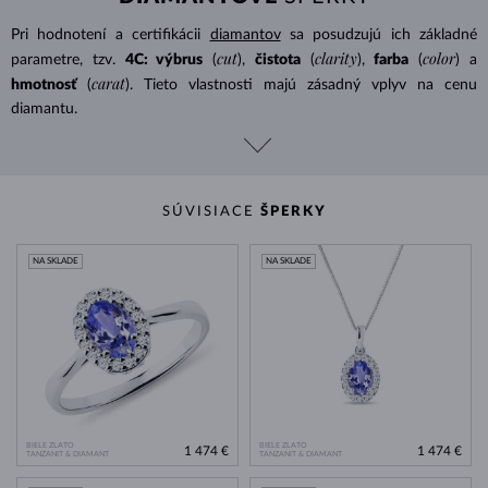
Pri hodnotení a certifikácii
diamantov
sa posudzujú ich základné
cut
clarity
color
parametre, tzv.
4C: výbrus
(
),
čistota
(
),
farba
(
) a
carat
hmotnosť
(
). Tieto vlastnosti majú zásadný vplyv na cenu
diamantu.
SÚVISIACE
ŠPERKY
NA SKLADE
NA SKLADE
BIELE ZLATO
BIELE ZLATO
1 474 €
1 474 €
TANZANIT & DIAMANT
TANZANIT & DIAMANT