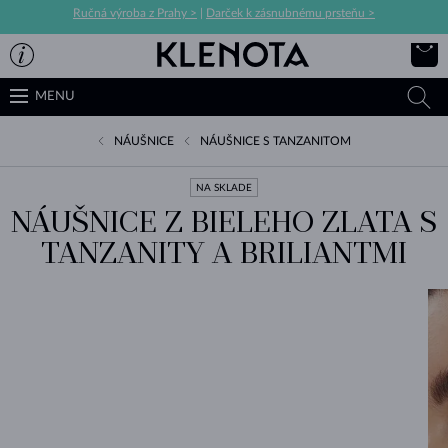
Ručná výroba z Prahy >
|
Darček k zásnubnému prsteňu >
MENU
NÁUŠNICE
NÁUŠNICE S TANZANITOM
NA SKLADE
NÁUŠNICE Z BIELEHO ZLATA S
TANZANITY A BRILIANTMI