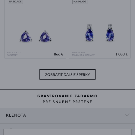
NA SKLADE
NA SKLADE
BIELE ZLATO
BIELE ZLATO
866 €
1 083 €
TANZANIT
TANZANIT & DIAMANT
ZOBRAZIŤ ĎALŠIE ŠPERKY
GRAVÍROVANIE ZADARMO
PRE SNUBNÉ PRSTENE
KLENOTA
KONTAKTNÉ ÚDAJE
NÁKUP
SHOWROOM