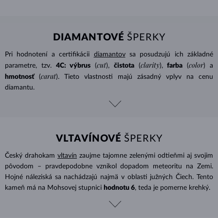
DIAMANTOVÉ
ŠPERKY
Pri hodnotení a certifikácii
diamantov
sa posudzujú ich základné
cut
clarity
color
parametre, tzv.
4C: výbrus
(
),
čistota
(
),
farba
(
) a
carat
hmotnosť
(
). Tieto vlastnosti majú zásadný vplyv na cenu
diamantu.
VLTAVÍNOVÉ
ŠPERKY
Český drahokam
vltavín
zaujme tajomne zelenými odtieňmi aj svojim
pôvodom – pravdepodobne vznikol dopadom meteoritu na Zemi.
Hojné náleziská sa nachádzajú najmä v oblasti južných Čiech. Tento
kameň má na Mohsovej stupnici
hodnotu 6
, teda je pomerne krehký.