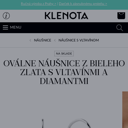
Ručná výroba z Prahy >
|
Darček k zásnubnému prsteňu >
MENU
NÁUŠNICE
NÁUŠNICE S VLTAVÍNOM
NA SKLADE
OVÁLNE NÁUŠNICE Z BIELEHO
ZLATA S VLTAVÍNMI A
DIAMANTMI