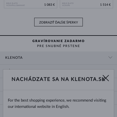
BIELE ZLATO
BIELE ZLATO
1 083 €
1 514 €
VLTAVÍN & DIAMANT
VLTAVÍN
ZOBRAZIŤ ĎALŠIE ŠPERKY
GRAVÍROVANIE ZADARMO
PRE SNUBNÉ PRSTENE
KLENOTA
KONTAKTNÉ ÚDAJE
NÁKUP
SHOWROOM
NACHÁDZATE SA NA KLENOTA.SK
DODANIE A PLATBA ZA TOVAR
O NÁS
O ŠPERKOCH
VRÁTENIE A VÝMENA
PRE MÉDIÁ
VEĽKOSTI A ÚPRAVY PRSTEŇOV
REKLAMÁCIA
BLOG
CHANGE COUNTRY
For the best shopping experience, we recommend visiting
TYPY A DĹŽKY RETIAZOK
VÝBER SVADOBNÝCH OBRÚČOK
our international website in English.
DĹŽKY NÁRAMKOV
CERTIFIKÁTY PRAVOSTI
Slovensko
NEWSLETTER
ZAPÍNANIE NÁUŠNÍC
OBCHODNÉ PODMIENKY