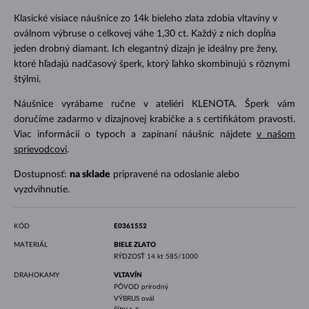
Klasické visiace náušnice zo 14k bieleho zlata zdobia vltavíny v
oválnom výbruse o celkovej váhe 1,30 ct. Každý z nich dopĺňa
jeden drobný diamant. Ich elegantný dizajn je ideálny pre ženy,
ktoré hľadajú nadčasový šperk, ktorý ľahko skombinujú s rôznymi
štýlmi.
Náušnice vyrábame ručne v ateliéri KLENOTA. Šperk vám
doručíme zadarmo v dizajnovej krabičke a s certifikátom pravosti.
Viac informácií o typoch a zapínaní náušníc nájdete
v našom
sprievodcovi
.
Dostupnosť:
na sklade
pripravené na odoslanie alebo
vyzdvihnutie.
KÓD
E0361552
MATERIÁL
BIELE ZLATO
RÝDZOSŤ
14 kt 585/1000
DRAHOKAMY
VLTAVÍN
PÔVOD
prírodný
VÝBRUS
ovál