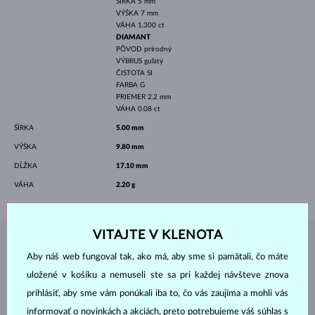
ŠÍRKA
5 mm
VÝŠKA
7 mm
VÁHA
1.300 ct
DIAMANT
PÔVOD
prírodný
VÝBRUS
guľatý
ČISTOTA
SI
FARBA
G
PRIEMER
2.2 mm
VÁHA
0.08 ct
ŠÍRKA
5.00 mm
VÝŠKA
9.80 mm
DĹŽKA
17.10 mm
VÁHA
2.20 g
VITAJTE V KLENOTA
ŠPERKY Z
ATELIÉRU KLENOTA
Aby náš web fungoval tak, ako má, aby sme si pamätali, čo máte
uložené v košíku a nemuseli ste sa pri každej návšteve znova
prihlásiť, aby sme vám ponúkali iba to, čo vás zaujíma a mohli vás
informovať o novinkách a akciách, preto potrebujeme váš súhlas s