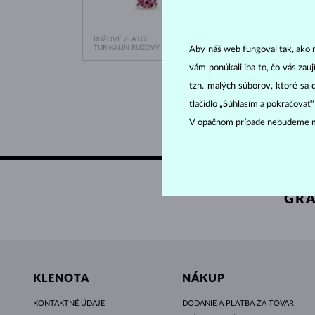
RUŽOVÉ ZLATO
ŽLTÉ Z
996 €
TURMALÍN RUŽOVÝ & DIAMANT
TURMAL
Aby náš web fungoval tak, ako m
vám ponúkali iba to, čo vás zau
tzn. malých súborov, ktoré sa 
tlačidlo „Súhlasím a pokračovať
V opačnom prípade nebudeme m
GRA
KLENOTA
NÁKUP
KONTAKTNÉ ÚDAJE
DODANIE A PLATBA ZA TOVAR