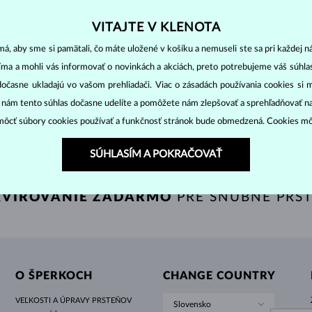
HALO ŠTÝL
ORIGINÁLNE SÚPRAVY
AMETYSTY
SINGLE
DRAHOKAMY
SLADKOVODNÉ PERLY
BEZEL OSADENIE
PRE MAMIČKU
BIELE ZLATO
MORGANITY
TOPÁSY
RUBÍNY
TIPY NA DARČEKY
VITAJTE V KLENOTA
ŽLTÉ ZLATO
MAGNETICKÉ NÁHRDELNÍKY
RUŽOVÉ ZLATO
LATO
RUŽOVÉ ZLATO
1 257 €
1 0
ÍN ZELENÝ & DIAMANT
TURMALÍN RUŽOVÝ & DIAMANT
á, aby sme si pamätali, čo máte uložené v košíku a nemuseli ste sa pri každej n
RUŽOVÉ ZLATO
GRAVÍROVATEĽNÉ
jíma a mohli vás informovať o novinkách a akciách, preto potrebujeme váš súhl
LETNÍ VRSTVENÍ
dočasne ukladajú vo vašom prehliadači. Viac o zásadách používania cookies si 
“ nám tento súhlas dočasne udelíte a pomôžete nám zlepšovať a sprehľadňovať n
ZOBRAZIŤ ĎALŠIE ŠPERKY
ôcť súbory cookies používať a funkčnosť stránok bude obmedzená. Cookies m
SÚHLASÍM A POKRAČOVAŤ
VÍROVANIE ZADARMO
PRE SNUBNÉ PRS
O ŠPERKOCH
CHANGE COUNTRY
VEĽKOSTI A ÚPRAVY PRSTEŇOV
Slovensko