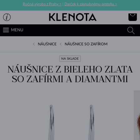
Ručná výroba z Prahy >
|
Darček k zásnubnému prsteňu >
MENU
NÁUŠNICE
NÁUŠNICE SO ZAFÍROM
NA SKLADE
NÁUŠNICE Z BIELEHO ZLATA
SO ZAFÍRMI A DIAMANTMI