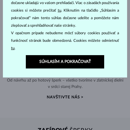
dočasne ukladajú vo vašom prehliadači. Viac o zásadách používania
cookies si môžete prečítať
tu
. Kliknutím na tlačidlo „Súhlasím a
pokračovať“ nám tento súhlas dočasne udelíte a pomôžete nám
zlepšovať a sprehľadňovať naše stránky.
V opačnom prípade nebudeme môcť súbory cookies používať a
funkčnosť stránok bude obmedzená. Cookies môžete odmietnuť
tu
.
SÚHLASÍM A POKRAČOVAŤ
RUČNÁ VÝROBA V ČESKU
Od návrhu až po hotový šperk – všetko tvoríme v zlatníckej dielni
v srdci starej Prahy.
NAVŠTIVTE NÁS >