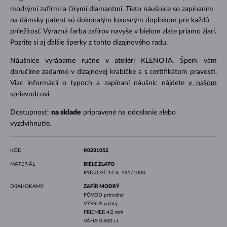
modrými zafírmi a čírymi diamantmi. Tieto náušnice so zapínaním
na dámsky patent sú dokonalým luxusným doplnkom pre každú
príležitosť. Výrazná farba zafírov navyše v bielom zlate priamo žiari.
Pozrite si aj ďalšie šperky z tohto dizajnového radu.
Náušnice vyrábame ručne v ateliéri KLENOTA. Šperk vám
doručíme zadarmo v dizajnovej krabičke a s certifikátom pravosti.
Viac informácií o typoch a zapínaní náušníc nájdete
v našom
sprievodcovi
.
Dostupnosť:
na sklade
pripravené na odoslanie alebo
vyzdvihnutie.
KÓD
K0281052
MATERIÁL
BIELE ZLATO
RÝDZOSŤ
14 kt 585/1000
DRAHOKAMY
ZAFÍR MODRÝ
PÔVOD
prírodný
VÝBRUS
guľatý
PRIEMER
4.0 mm
VÁHA
0.600 ct