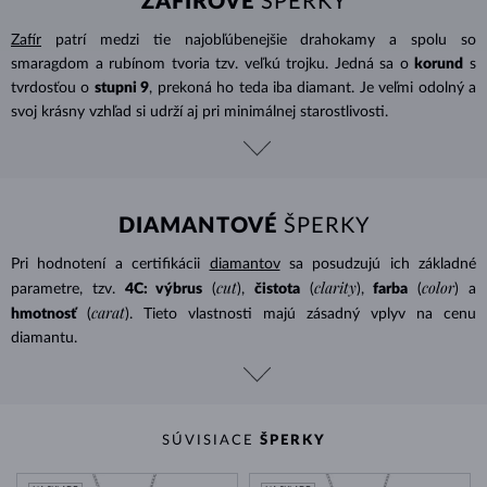
ZAFÍROVÉ
ŠPERKY
Zafír
patrí medzi tie najobľúbenejšie drahokamy a spolu so
smaragdom a rubínom tvoria tzv. veľkú trojku. Jedná sa o
korund
s
tvrdosťou o
stupni 9
, prekoná ho teda iba diamant. Je veľmi odolný a
svoj krásny vzhľad si udrží aj pri minimálnej starostlivosti.
DIAMANTOVÉ
ŠPERKY
Pri hodnotení a certifikácii
diamantov
sa posudzujú ich základné
cut
clarity
color
parametre, tzv.
4C: výbrus
(
),
čistota
(
),
farba
(
) a
carat
hmotnosť
(
). Tieto vlastnosti majú zásadný vplyv na cenu
diamantu.
SÚVISIACE
ŠPERKY