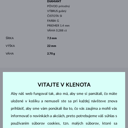
DIAMANT
PÔVOD
prírodný
VÝBRUS
guľatý
ČISTOTA
SI
FARBA
G
PRIEMER
1.4 mm
VÁHA
0.288 ct
ŠÍRKA
7.3 mm
VÝŠKA
22 mm
VÁHA
2.70 g
ŠPERKY Z
ATELIÉRU KLENOTA
VITAJTE V KLENOTA
Aby náš web fungoval tak, ako má, aby sme si pamätali, čo máte
uložené v košíku a nemuseli ste sa pri každej návšteve znova
prihlásiť, aby sme vám ponúkali iba to, čo vás zaujíma a mohli vás
informovať o novinkách a akciách, preto potrebujeme váš súhlas s
používaním súborov cookies, tzn. malých súborov, ktoré sa