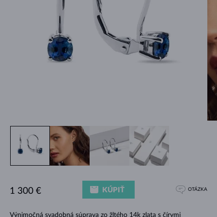
KÚPIŤ
1 300 €
OTÁZKA
Výnimočná svadobná súprava zo žltého 14k zlata s čírymi