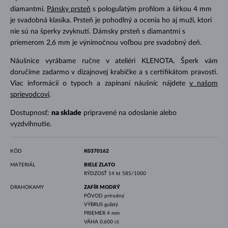
diamantmi.
Pánsky prsteň
s pologuľatým profilom a šírkou 4 mm
je svadobná klasika. Prsteň je pohodlný a ocenia ho aj muži, ktorí
nie sú na šperky zvyknutí. Dámsky prsteň s diamantmi s
priemerom 2,6 mm je výnimočnou voľbou pre svadobný deň.
Náušnice vyrábame ručne v ateliéri KLENOTA. Šperk vám
doručíme zadarmo v dizajnovej krabičke a s certifikátom pravosti.
Viac informácií o typoch a zapínaní náušníc nájdete
v našom
sprievodcovi
.
Dostupnosť:
na sklade
pripravené na odoslanie alebo
vyzdvihnutie.
KÓD
K0370162
MATERIÁL
BIELE ZLATO
RÝDZOSŤ
14 kt 585/1000
DRAHOKAMY
ZAFÍR MODRÝ
PÔVOD
prírodný
VÝBRUS
guľatý
PRIEMER
4 mm
VÁHA
0.600 ct