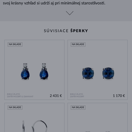
svoj krásny vzhľad si udrží aj pri minimálnej starostlivosti.
SÚVISIACE
ŠPERKY
NA SKLADE
NA SKLADE
BIELE ZLATO
BIELE ZLATO
2 431 €
1 170 €
ZAFÍR MODRÝ & DIAMANT
ZAFÍR MODRÝ
NA SKLADE
NA SKLADE