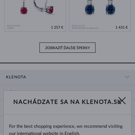
BIELE ZLATO
BIELE ZLATO
1 257 €
1 431 €
RUBÍN
ZAFÍR MODRÝ & DIAMANT
ZOBRAZIŤ ĎALŠIE ŠPERKY
KLENOTA
KONTAKTNÉ ÚDAJE
NÁKUP
SHOWROOM
NACHÁDZATE SA NA KLENOTA.SK
DODANIE A PLATBA ZA TOVAR
O NÁS
O ŠPERKOCH
VRÁTENIE A VÝMENA
PRE MÉDIÁ
VEĽKOSTI A ÚPRAVY PRSTEŇOV
REKLAMÁCIA
BLOG
CHANGE COUNTRY
For the best shopping experience, we recommend visiting
TYPY A DĹŽKY RETIAZOK
VÝBER SVADOBNÝCH OBRÚČOK
our international website in English.