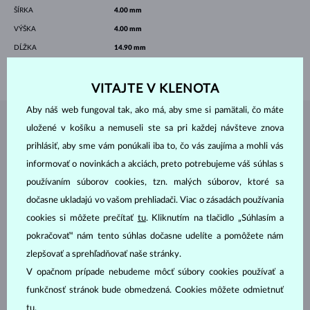
ŠÍRKA
4.00 mm
VÝŠKA
4.00 mm
DĹŽKA
14.90 mm
VÁHA
1.3 g
VITAJTE V KLENOTA
Aby náš web fungoval tak, ako má, aby sme si pamätali, čo máte
uložené v košíku a nemuseli ste sa pri každej návšteve znova
ŠPERKY Z
ATELIÉRU KLENOTA
prihlásiť, aby sme vám ponúkali iba to, čo vás zaujíma a mohli vás
informovať o novinkách a akciách, preto potrebujeme váš súhlas s
používaním súborov cookies, tzn. malých súborov, ktoré sa
dočasne ukladajú vo vašom prehliadači. Viac o zásadách používania
cookies si môžete prečítať
tu
. Kliknutím na tlačidlo „Súhlasím a
pokračovať“ nám tento súhlas dočasne udelíte a pomôžete nám
zlepšovať a sprehľadňovať naše stránky.
V opačnom prípade nebudeme môcť súbory cookies používať a
funkčnosť stránok bude obmedzená. Cookies môžete odmietnuť
tu
.