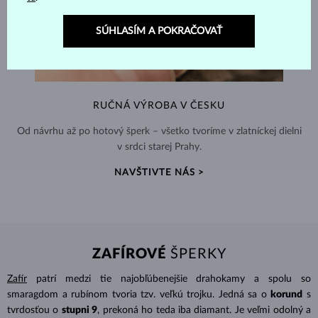
SÚHLASÍM A POKRAČOVAŤ
RUČNÁ VÝROBA V ČESKU
Od návrhu až po hotový šperk – všetko tvoríme v zlatníckej dielni
v srdci starej Prahy.
NAVŠTIVTE NÁS >
ZAFÍROVÉ
ŠPERKY
Zafír
patrí medzi tie najobľúbenejšie drahokamy a spolu so
smaragdom a rubínom tvoria tzv. veľkú trojku. Jedná sa o
korund
s
tvrdosťou o
stupni 9
, prekoná ho teda iba diamant. Je veľmi odolný a