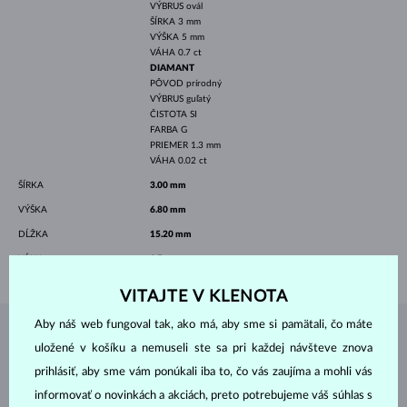
VÝBRUS
ovál
ŠÍRKA
3 mm
VÝŠKA
5 mm
VÁHA
0.7 ct
DIAMANT
PÔVOD
prírodný
VÝBRUS
guľatý
ČISTOTA
SI
FARBA
G
PRIEMER
1.3 mm
VÁHA
0.02 ct
ŠÍRKA
3.00 mm
VÝŠKA
6.80 mm
DĹŽKA
15.20 mm
VÁHA
1.5 g
VITAJTE V KLENOTA
Aby náš web fungoval tak, ako má, aby sme si pamätali, čo máte
ŠPERKY Z
ATELIÉRU KLENOTA
uložené v košíku a nemuseli ste sa pri každej návšteve znova
prihlásiť, aby sme vám ponúkali iba to, čo vás zaujíma a mohli vás
informovať o novinkách a akciách, preto potrebujeme váš súhlas s