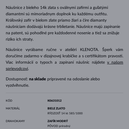
Náušnice z bieleho 14k zlata s oválnymi zafírmi a guľatými
diamantmi sú mimoriadnym doplnok ku každému outfitu.
Kráľovský zafír v bielom zlate priamo žiari a číre diamanty
náušniciam dodávajú krásne trblietanie. Náušnice majú zapínanie
na patent, sú pohodlné pre každodenné nosenie a tiež sa znižuje
riziko ich straty.
Náušnice vyrábame ručne v ateliéri KLENOTA. Šperk vám
doručíme zadarmo v dizajnovej krabičke a s certifikátom pravosti.
Viac informácií o typoch a zapínaní náušníc nájdete
v našom
sprievodcovi
.
Dostupnosť:
na sklade
pripravené na odoslanie alebo
vyzdvihnutie.
KÓD
K0631012
MATERIÁL
BIELE ZLATO
RÝDZOSŤ
14 kt 585/1000
DRAHOKAMY
ZAFÍR MODRÝ
PÔVOD
prírodný