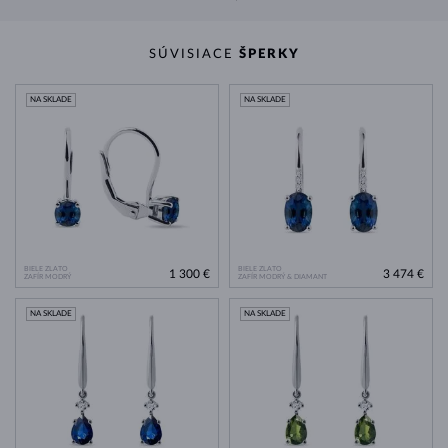
SÚVISIACE
ŠPERKY
NA SKLADE
NA SKLADE
BIELE ZLATO
BIELE ZLATO
1 300 €
3 474 €
ZAFÍR MODRÝ
ZAFÍR MODRÝ & DIAMANT
NA SKLADE
NA SKLADE