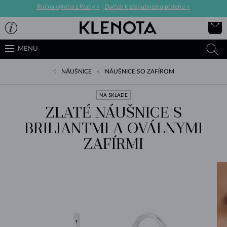
Ručná výroba z Prahy >
|
Darček k zásnubnému prsteňu >
MENU
NÁUŠNICE
NÁUŠNICE SO ZAFÍROM
NA SKLADE
ZLATÉ NÁUŠNICE S
BRILIANTMI A OVÁLNYMI
ZAFÍRMI