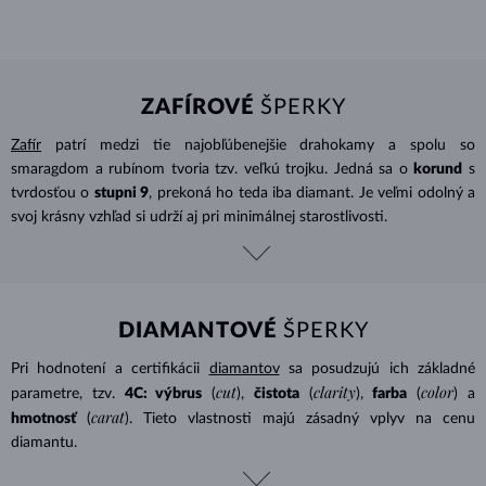
ZAFÍROVÉ
ŠPERKY
Zafír
patrí medzi tie najobľúbenejšie drahokamy a spolu so
smaragdom a rubínom tvoria tzv. veľkú trojku. Jedná sa o
korund
s
tvrdosťou o
stupni 9
, prekoná ho teda iba diamant. Je veľmi odolný a
svoj krásny vzhľad si udrží aj pri minimálnej starostlivosti.
DIAMANTOVÉ
ŠPERKY
Pri hodnotení a certifikácii
diamantov
sa posudzujú ich základné
cut
clarity
color
parametre, tzv.
4C: výbrus
(
),
čistota
(
),
farba
(
) a
carat
hmotnosť
(
). Tieto vlastnosti majú zásadný vplyv na cenu
diamantu.