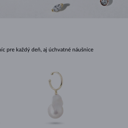
BIELE ZLATO
RUŽOVÉ ZLATO
BIELE ZLATO
íc pre každý deň, aj úchvatné náušnice