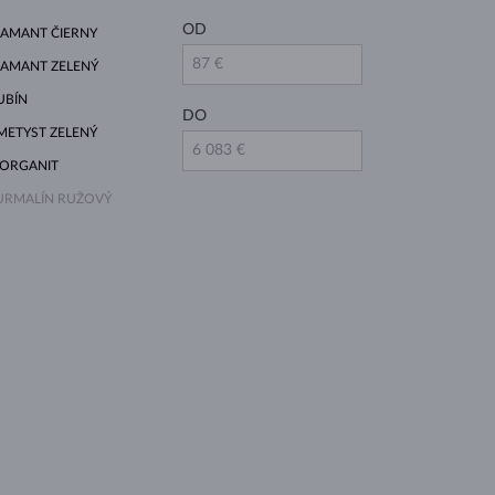
OD
IAMANT ČIERNY
IAMANT ZELENÝ
UBÍN
DO
METYST ZELENÝ
ORGANIT
URMALÍN RUŽOVÝ