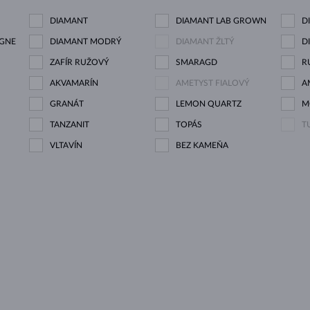
DIAMANT
DIAMANT LAB GROWN
D
GNE
DIAMANT MODRÝ
DIAMANT ŽLTÝ
D
ZAFÍR RUŽOVÝ
SMARAGD
R
AKVAMARÍN
AMETYST FIALOVÝ
A
GRANÁT
LEMON QUARTZ
M
TANZANIT
TOPÁS
T
VLTAVÍN
BEZ KAMEŇA
U