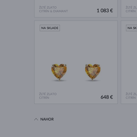
ŽLTÉ ZLATO
ŽLTÉ Z
1 083 €
CITRÍN & DIAMANT
CITRÍN
NA SKLADE
NA S
ŽLTÉ ZLATO
ŽLTÉ Z
648 €
CITRÍN
CITRÍN
NAHOR