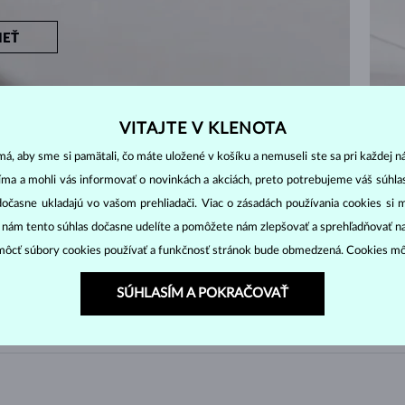
IEŤ
VITAJTE V KLENOTA
á, aby sme si pamätali, čo máte uložené v košíku a nemuseli ste sa pri každej n
jíma a mohli vás informovať o novinkách a akciách, preto potrebujeme váš súhl
ZAČNITE TÝM
NAJLEPŠÍM
dočasne ukladajú vo vašom prehliadači. Viac o zásadách používania cookies si 
ušnicami zo zlata a diamantov a prezrite si tie najob
“ nám tento súhlas dočasne udelíte a pomôžete nám zlepšovať a sprehľadňovať n
náušnice.
ôcť súbory cookies používať a funkčnosť stránok bude obmedzená. Cookies m
SÚHLASÍM A POKRAČOVAŤ
NY
ZOBRAZENÉ
6/6