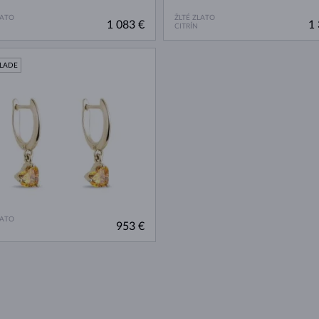
LATO
ŽLTÉ ZLATO
1 083 €
1 
CITRÍN
KLADE
LATO
953 €