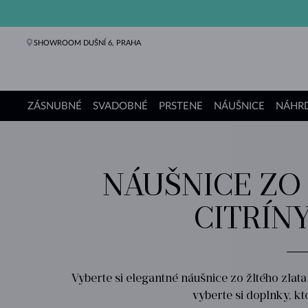
SHOWROOM DUŠNÍ 6, PRAHA
ZÁSNUBNÉ
SVADOBNÉ
PRSTENE
NÁUŠNICE
NÁHRD
Zásnubné prstene
Svadobné obrúčky
Prstene
Náušnice
Náhrdelníky
Náramky
Perly
Šperky
Darčeky
Kolekcie KLENOTA
NÁUŠNICE ZO 
CITRÍN
Vyberte si elegantné náušnice zo žltého zlata 
vyberte si doplnky, kt