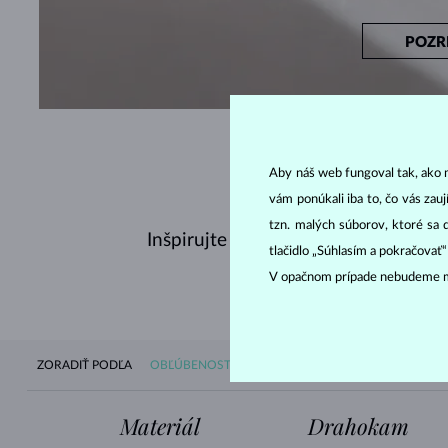
POZR
Aby náš web fungoval tak, ako m
vám ponúkali iba to, čo vás zau
tzn. malých súborov, ktoré sa 
Inšpirujte sa nedávno zakúpenými ná
tlačidlo „Súhlasím a pokračovať
V opačnom prípade nebudeme m
ZORADIŤ PODĽA
OBĽÚBENOSTI
DOSTUPNOSTI
NOVINIEK
CE
Materiál
Drahokam