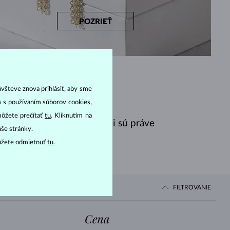
POZRIEŤ
ávšteve znova prihlásiť, aby sme
as s používaním súborov cookies,
môžete prečítať
tu
. Kliknutím na
ľúbenejšie darčeky, ktorými sú práve
aše stránky.
ôžete odmietnuť
tu
.
FILTROVANIE
Cena