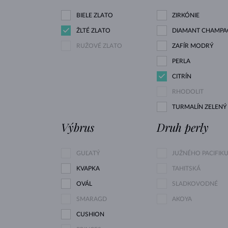
BIELE ZLATO
ZIRKÓNIE
ŽLTÉ ZLATO
DIAMANT CHAMPA
RUŽOVÉ ZLATO
ZAFÍR MODRÝ
PERLA
CITRÍN
RHODOLIT
TURMALÍN ZELENÝ
Výbrus
Druh perly
GUĽATÝ
JUŽNÉHO PACIFIK
KVAPKA
TAHITSKÁ
OVÁL
SLADKOVODNÉ
SMARAGD
AKOYA
CUSHION