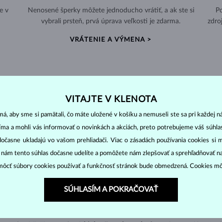
e v
Nenosené šperky môžete jednoducho vrátiť, a ak ste si
Po
vybrali prsteň, prvá úprava veľkosti je zdarma.
zdro
VRÁTENIE A VÝMENA >
VITAJTE V KLENOTA
PERLOVÉ
ŠPERKY
á, aby sme si pamätali, čo máte uložené v košíku a nemuseli ste sa pri každej n
ny ostatných drahokamov. Vznikajú vo vnútri lastúry morských i sladko
jíma a mohli vás informovať o novinkách a akciách, preto potrebujeme váš súhl
dočasne ukladajú vo vašom prehliadači. Viac o zásadách používania cookies si 
“ nám tento súhlas dočasne udelíte a pomôžete nám zlepšovať a sprehľadňovať n
ôcť súbory cookies používať a funkčnosť stránok bude obmedzená. Cookies m
 chovoch. Nadobúdajú
rôzne veľkosti
i rôzne tvary (
okrúhle, oválne, ba
ku. Môžu dosahovať veľkosť
5-9 mm
v závislosti na teplote vody. Akoya
SÚHLASÍM A POKRAČOVAŤ
 kde sú pestované špeciálnym druhom ustríc. Tahitské perly sú tmavo
šed