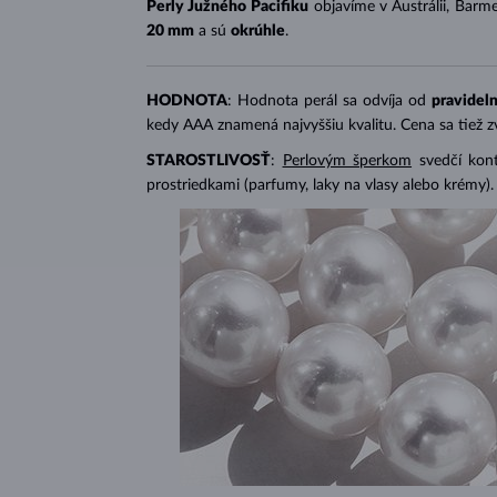
Perly Južného Pacifiku
objavíme v Austrálii, Barme
20 mm
a sú
okrúhle
.
HODNOTA
: Hodnota perál sa odvíja od
pravideln
kedy AAA znamená najvyššiu kvalitu. Cena sa tiež 
STAROSTLIVOSŤ
:
Perlovým šperkom
svedčí kon
prostriedkami (parfumy, laky na vlasy alebo krémy