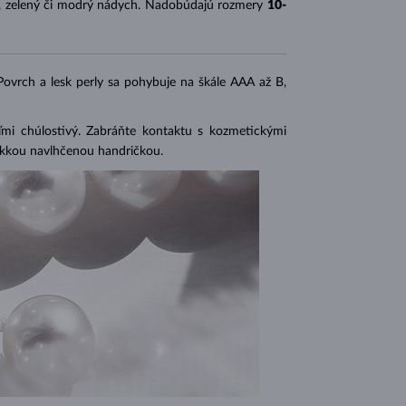
, zelený či modrý nádych. Nadobúdajú rozmery
10-
 Povrch a lesk perly sa pohybuje na škále AAA až B,
eľmi chúlostivý. Zabráňte kontaktu s kozmetickými
mäkkou navlhčenou handričkou.