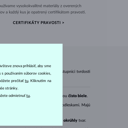
užívame vysokokvalitné materiály z overených
jov a každý kus je opatrený certifikátom pravosti.
CERTIFIKÁTY PRAVOSTI >
ávšteve znova prihlásiť, aby sme
vodných lastúrnikov. Na Mohsovej stupnici tvrdosti
as s používaním súborov cookies,
môžete prečítať
tu
. Kliknutím na
aše stránky.
ôžete odmietnuť
tu
.
rokové
). Sladkovodné perly sú väčšinou
čisto biele
.
 perly bývajú
čisto biele
s teplými odleskami. Majú
o-zelené
s kovovým leskom a majú
okrúhly
tvar.