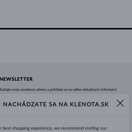
NEWSLETTER
Zadajte svoju emailovú adresu a prihláste sa na odber aktuálnych informácií
z e-shopu klenota.sk.
Žiadna novinka, akcia či zľava Vám už neunikne!
NACHÁDZATE SA NA KLENOTA.SK
ODOBERAŤ
he best shopping experience, we recommend visiting our
Áno, chcem dostávať zaujímavé
novinky na e-mail.