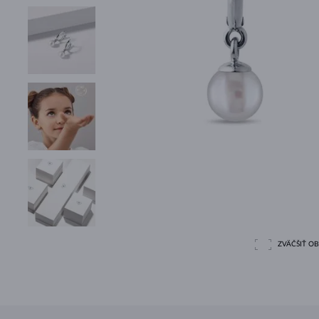
ZVÄČŠIŤ O