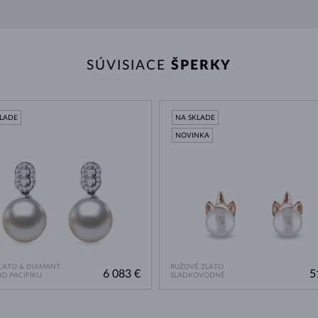
SÚVISIACE
ŠPERKY
KLADE
NA SKLADE
NOVINKA
ZLATO & DIAMANT
RUŽOVÉ ZLATO
6 083 €
5
O PACIFIKU
SLADKOVODNÉ