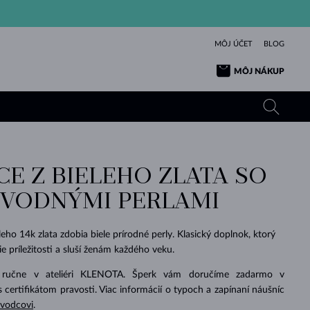
MÔJ ÚČET
BLOG
MÔJ NÁKUP
CE Z BIELEHO ZLATA SO
ŽLTÉ ZLATO
TANZANITY
TURMALÍNY
ZAFÍRY
VODNÝMI PERLAMI
RUŽOVÉ ZLATO
TOPÁSY
VLTAVÍNY
SMARAGDY
TURMALÍNY
MINERÁLY
VLTAVÍNY
leho 14k zlata zdobia biele prírodné perly. Klasický doplnok, ktorý
VÝNIMOČNÝ
ELEGANCIA
NÁRAMKY
KOLEKCIE
PRÍVESKY
KRÁSOU
KRÁSNE
ŠPERKY
KRÁSU
LÁSKA
ie príležitosti a sluší ženám každého veku.
VLTAVÍNY
PERLOVÉ PRÍVESKY
MINERÁLY
PRE BÁBÄTKÁ
BIELE ZLATO
SVADOBNÉ
 ručne v ateliéri KLENOTA. Šperk vám doručíme zadarmo v
s certifikátom pravosti. Viac informácií o typoch a zapínaní náušníc
SVADOBNÉ
ŽLTÉ ZLATO
ŽLTÉ ZLATO
POZRIEŤ
POZRIEŤ
POZRIEŤ
POZRIEŤ
POZRIEŤ
POZRIEŤ
POZRIEŤ
POZRIEŤ
POZRIEŤ
POZRIEŤ
evodcovi
.