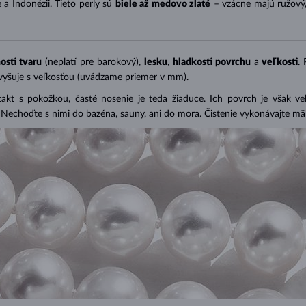
 a Indonézii. Tieto perly sú
biele až medovo zlaté
– vzácne majú ružový
osti tvaru
(neplatí pre barokový),
lesku
,
hladkosti povrchu
a
veľkosti
.
zvyšuje s veľkosťou (uvádzame priemer v mm).
takt s pokožkou, časté nosenie je teda žiaduce. Ich povrch je však v
). Nechoďte s nimi do bazéna, sauny, ani do mora. Čistenie vykonávajte 