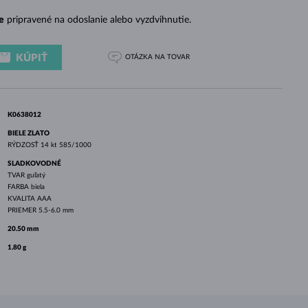
BIELE ZLATO
RUŽOVÉ ZLATO
BIELE ZLATO
e
pripravené na odoslanie alebo vyzdvihnutie.
KÚPIŤ
OTÁZKA
NA TOVAR
K0638012
BIELE ZLATO
RÝDZOSŤ
14 kt 585/1000
SLADKOVODNÉ
TVAR
guľatý
FARBA
biela
KVALITA
AAA
PRIEMER
5.5-6.0 mm
20.50 mm
1.80 g