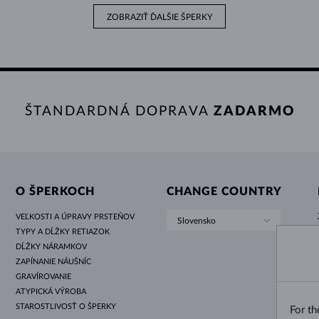
ZOBRAZIŤ ĎALŠIE ŠPERKY
ŠTANDARDNÁ DOPRAVA
ZADARMO
O ŠPERKOCH
CHANGE COUNTRY
VEĽKOSTI A ÚPRAVY PRSTEŇOV
Slovensko
TYPY A DĹŽKY RETIAZOK
DĹŽKY NÁRAMKOV
ZAPÍNANIE NÁUŠNÍC
GRAVÍROVANIE
ATYPICKÁ VÝROBA
STAROSTLIVOSŤ O ŠPERKY
For t