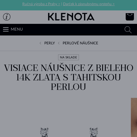
Ručná výroba z Prahy >
|
Darček k zásnubnému prsteňu >
MENU
PERLY
PERLOVÉ NÁUŠNICE
NA SKLADE
VISIACE NÁUŠNICE Z BIELEHO
14K ZLATA S TAHITSKOU
PERLOU