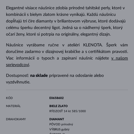
Elegantné visiace náušnice zdobia prírodné tahitské perly, ktoré v
kombinácii s bielym zlatom krásne vynikajú. Každú náušnicu
dopĺňajú tri číre diamanty v briliantovom výbruse, ktoré dodávajú
celému šperku decentný ligot. Jedná sa o nádherný šperk, ktorý
očarí ženy, ktoré si potrpia na originálny, elegantný dizajn.
Náušnice vyrábame ručne v ateliéri KLENOTA. Šperk vám
doručíme zadarmo v dizajnovej krabičke a s certifikátom pravosti.
Viac informácií o typoch a zapínaní náušníc nájdete
v našom
sprievodcovi
.
Dostupnosť:
na sklade
pripravené na odoslanie alebo
vyzdvihnutie.
KÓD
E0658602
MATERIÁL
BIELE ZLATO
RÝDZOSŤ
14 kt 585/1000
DRAHOKAMY
DIAMANT
PÔVOD
prírodný
VÝBRUS
guľatý