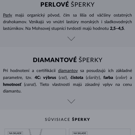
PERLOVÉ
ŠPERKY
Perly
majú organický pôvod, čím sa líšia od väčšiny ostatných
drahokamov. Vznikajú vo vnútri lastúry morských i sladkovodných
lastúrnikov. Na Mohsovej stupnici tvrdosti majú hodnotu
2,5–4,5
.
DIAMANTOVÉ
ŠPERKY
Pri hodnotení a certifikácii
diamantov
sa posudzujú ich základné
cut
clarity
color
parametre, tzv.
4C: výbrus
(
),
čistota
(
),
farba
(
) a
carat
hmotnosť
(
). Tieto vlastnosti majú zásadný vplyv na cenu
diamantu.
SÚVISIACE
ŠPERKY
NA SKLADE
NA SKLADE