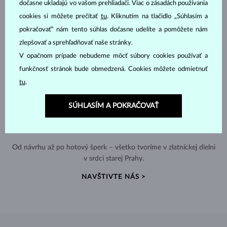
dočasne ukladajú vo vašom prehliadači. Viac o zásadách používania
cookies si môžete prečítať
tu
. Kliknutím na tlačidlo „Súhlasím a
pokračovať“ nám tento súhlas dočasne udelíte a pomôžete nám
zlepšovať a sprehľadňovať naše stránky.
V opačnom prípade nebudeme môcť súbory cookies používať a
funkčnosť stránok bude obmedzená. Cookies môžete odmietnuť
tu
.
SÚHLASÍM A POKRAČOVAŤ
RUČNÁ VÝROBA V ČESKU
Od návrhu až po hotový šperk – všetko tvoríme v zlatníckej dielni
v srdci starej Prahy.
NAVŠTIVTE NÁS >