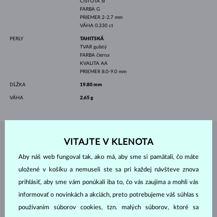
ČISTOTA
SI
FARBA
G
PRIEMER
2-2.7 mm
VÁHA
0.330 ct
PERLY
TAHITSKÁ
TVAR
guľatý
FARBA
čierna
KVALITA
AA
PRIEMER
8.0-9.0 mm
DĹŽKA
19.80 mm
VÁHA
2.65 g
VITAJTE V KLENOTA
ŠPERKY Z
ATELIÉRU KLENOTA
Aby náš web fungoval tak, ako má, aby sme si pamätali, čo máte
uložené v košíku a nemuseli ste sa pri každej návšteve znova
prihlásiť, aby sme vám ponúkali iba to, čo vás zaujíma a mohli vás
informovať o novinkách a akciách, preto potrebujeme váš súhlas s
používaním súborov cookies, tzn. malých súborov, ktoré sa