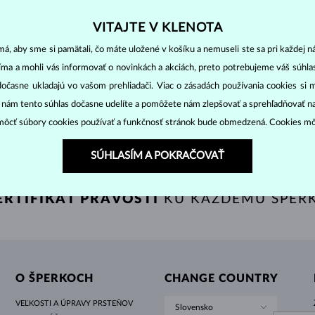
HALO ŠTÝL
ORIGINÁLNE SÚPRAVY
AMETYSTY
SINGLE
DRAHOKAMY
SLADKOVODNÉ PERLY
BEZEL OSADENIE
PRE MAMIČKU
BIELE ZLATO
MORGANITY
TOPÁSY
RUBÍNY
TIPY NA DARČEKY
VITAJTE V KLENOTA
ŽLTÉ ZLATO
MAGNETICKÉ NÁHRDELNÍKY
RUŽOVÉ ZLATO
 ZLATO
ŽLTÉ ZLATO & DIAMANT
300 €
1 0
OVODNÉ
AKOYA
á, aby sme si pamätali, čo máte uložené v košíku a nemuseli ste sa pri každej n
RUŽOVÉ ZLATO
GRAVÍROVATEĽNÉ
jíma a mohli vás informovať o novinkách a akciách, preto potrebujeme váš súhl
LETNÍ VRSTVENÍ
dočasne ukladajú vo vašom prehliadači. Viac o zásadách používania cookies si 
“ nám tento súhlas dočasne udelíte a pomôžete nám zlepšovať a sprehľadňovať n
ZOBRAZIŤ ĎALŠIE ŠPERKY
ôcť súbory cookies používať a funkčnosť stránok bude obmedzená. Cookies m
SÚHLASÍM A POKRAČOVAŤ
ERTIFIKÁT PRAVOSTI
KU KAŽDÉMU ŠPER
O ŠPERKOCH
CHANGE COUNTRY
VEĽKOSTI A ÚPRAVY PRSTEŇOV
Slovensko