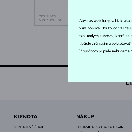
ŽLTÉ ZLATO
RUŽOVÉ
431 €
SLADKOVODNÉ
SLADK
Aby náš web fungoval tak, ako m
vám ponúkali iba to, čo vás zau
tzn. malých súborov, ktoré sa 
tlačidlo „Súhlasím a pokračovať
V opačnom prípade nebudeme m
C
KLENOTA
NÁKUP
KONTAKTNÉ ÚDAJE
DODANIE A PLATBA ZA TOVAR