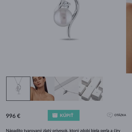
KÚPIŤ
996 €
OTÁZKA
Nápadito tvarovaný zlatý prívesok, ktorý zdobí biela perla a číry