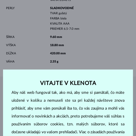
PERLY
SLADKOVODNÉ
TVAR
guľatý
FARBA
biela
KVALITA
AAA
PRIEMER
6.5-7.0 mm
ŠÍRKA
9.60 mm
VÝŠKA
18.80 mm
DĹŽKA
420.00 mm
VÁHA
2.35 g
VITAJTE V KLENOTA
ŠPERKY Z
ATELIÉRU KLENOTA
Aby náš web fungoval tak, ako má, aby sme si pamätali, čo máte
uložené v košíku a nemuseli ste sa pri každej návšteve znova
prihlásiť, aby sme vám ponúkali iba to, čo vás zaujíma a mohli vás
informovať o novinkách a akciách, preto potrebujeme váš súhlas s
používaním súborov cookies, tzn. malých súborov, ktoré sa
dočasne ukladajú vo vašom prehliadači. Viac o zásadách používania