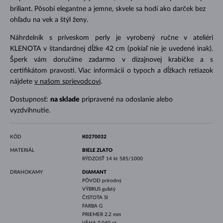
briliant. Pôsobí elegantne a jemne, skvele sa hodí ako darček bez
ohľadu na vek a štýl ženy.
Náhrdelník s príveskom perly je vyrobený ručne v ateliéri
KLENOTA v štandardnej dĺžke 42 cm (pokiaľ nie je uvedené inak).
Šperk vám doručíme zadarmo v dizajnovej krabičke a s
certifikátom pravosti. Viac informácií o typoch a dĺžkach retiazok
nájdete
v našom sprievodcovi
.
Dostupnosť:
na sklade
pripravené na odoslanie alebo
vyzdvihnutie.
KÓD
K0270032
MATERIÁL
BIELE ZLATO
RÝDZOSŤ
14 kt 585/1000
DRAHOKAMY
DIAMANT
PÔVOD
prírodný
VÝBRUS
guľatý
ČISTOTA
SI
FARBA
G
PRIEMER
2.2 mm
VÁHA
0.040 ct