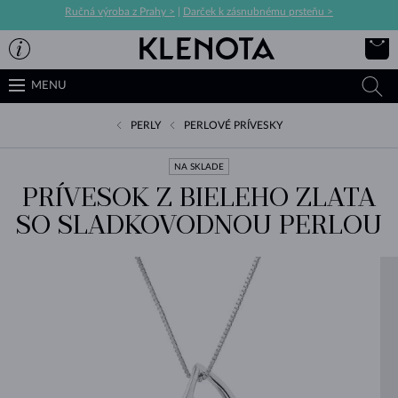
Ručná výroba z Prahy >
|
Darček k zásnubnému prsteňu >
MENU
PERLY
PERLOVÉ PRÍVESKY
NA SKLADE
PRÍVESOK Z BIELEHO ZLATA
SO SLADKOVODNOU PERLOU