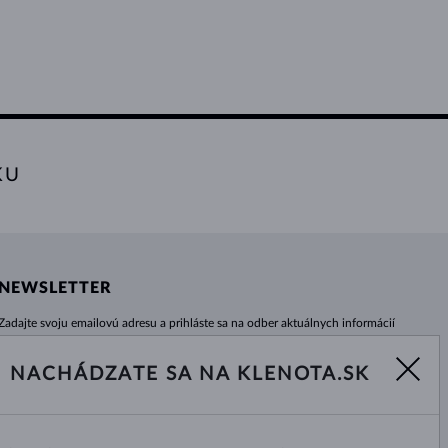
KU
NEWSLETTER
Zadajte svoju emailovú adresu a prihláste sa na odber aktuálnych informácií
z e-shopu klenota.sk.
Žiadna novinka, akcia či zľava Vám už neunikne!
NACHÁDZATE SA NA KLENOTA.SK
ODOBERAŤ