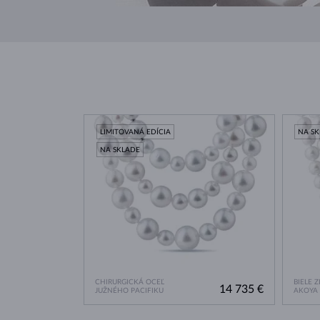
LIMITOVANÁ EDÍCIA
NA S
NA SKLADE
CHIRURGICKÁ OCEĽ
BIELE 
14 735 €
JUŽNÉHO PACIFIKU
AKOYA