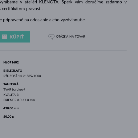
 vyrábame v ateliéri KLENOTA. Šperk vám doručíme zadarmo v
BIELE ZLATO
RUŽOVÉ ZLATO
BIELE ZLATO
s certifikátom pravosti.
e
pripravené na odoslanie alebo vyzdvihnutie.
KÚPIŤ
OTÁZKA
NA TOVAR
N6071602
BIELE ZLATO
RÝDZOSŤ
14 kt 585/1000
TAHITSKÁ
TVAR
barokový
KVALITA
B
PRIEMER
8.0-11.0 mm
430.00 mm
50.00 g