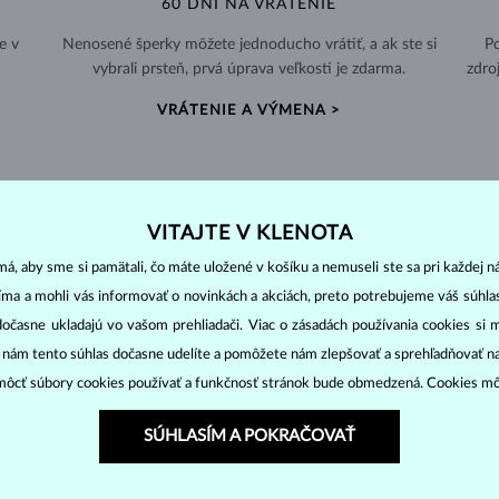
60 DNÍ NA VRÁTENIE
e v
Nenosené šperky môžete jednoducho vrátiť, a ak ste si
Po
vybrali prsteň, prvá úprava veľkosti je zdarma.
zdro
VRÁTENIE A VÝMENA >
VITAJTE V KLENOTA
PERLOVÉ
ŠPERKY
á, aby sme si pamätali, čo máte uložené v košíku a nemuseli ste sa pri každej n
jíma a mohli vás informovať o novinkách a akciách, preto potrebujeme váš súhl
ny ostatných drahokamov. Vznikajú vo vnútri lastúry morských i sladko
dočasne ukladajú vo vašom prehliadači. Viac o zásadách používania cookies si 
“ nám tento súhlas dočasne udelíte a pomôžete nám zlepšovať a sprehľadňovať n
ôcť súbory cookies používať a funkčnosť stránok bude obmedzená. Cookies m
 chovoch. Nadobúdajú
rôzne veľkosti
i rôzne tvary (
okrúhle, oválne, ba
ku. Môžu dosahovať veľkosť
5-9 mm
v závislosti na teplote vody. Akoya
SÚHLASÍM A POKRAČOVAŤ
 kde sú pestované špeciálnym druhom ustríc. Tahitské perly sú tmavo
šed