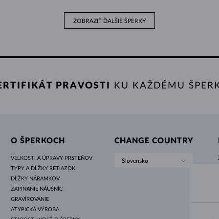
ZOBRAZIŤ ĎALŠIE ŠPERKY
ERTIFIKÁT PRAVOSTI
KU KAŽDÉMU ŠPER
O ŠPERKOCH
CHANGE COUNTRY
VEĽKOSTI A ÚPRAVY PRSTEŇOV
Slovensko
TYPY A DĹŽKY RETIAZOK
DĹŽKY NÁRAMKOV
ZAPÍNANIE NÁUŠNÍC
GRAVÍROVANIE
ATYPICKÁ VÝROBA