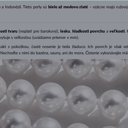
 a Indonézii. Tieto perly sú
biele až medovo zlaté
– vzácne majú ružový
osti tvaru
(neplatí pre barokový),
lesku
,
hladkosti povrchu
a
veľkosti
.
zvyšuje s veľkosťou (uvádzame priemer v mm).
takt s pokožkou, časté nosenie je teda žiaduce. Ich povrch je však v
). Nechoďte s nimi do bazéna, sauny, ani do mora. Čistenie vykonávajte 