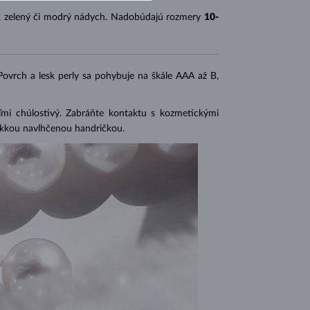
, zelený či modrý nádych. Nadobúdajú rozmery
10-
 Povrch a lesk perly sa pohybuje na škále AAA až B,
eľmi chúlostivý. Zabráňte kontaktu s kozmetickými
mäkkou navlhčenou handričkou.