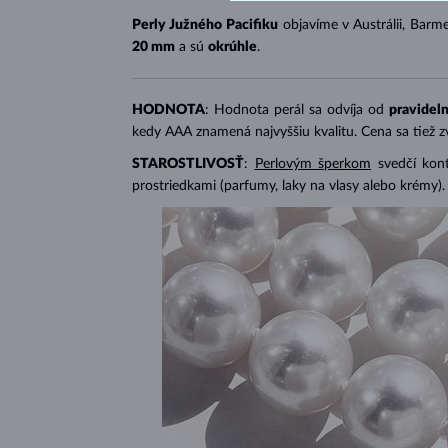
Perly Južného Pacifiku
objavíme v Austrálii, Barme
20 mm
a sú
okrúhle
.
HODNOTA
: Hodnota perál sa odvíja od
pravideln
kedy AAA znamená najvyššiu kvalitu. Cena sa tiež 
STAROSTLIVOSŤ
:
Perlovým šperkom
svedčí kon
prostriedkami (parfumy, laky na vlasy alebo krémy