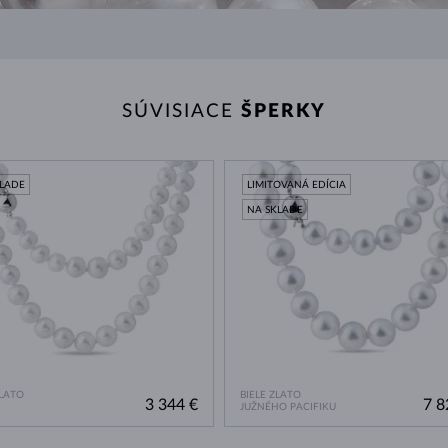
SÚVISIACE
ŠPERKY
KLADE
LIMITOVANÁ EDÍCIA
NA SKLADE
ZLATO
BIELE ZLATO
3 344 €
7 8
JUŽNÉHO PACIFIKU