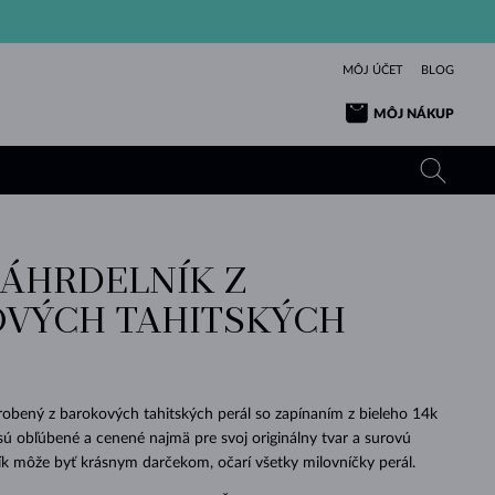
MÔJ ÚČET
BLOG
MÔJ NÁKUP
NÁHRDELNÍK Z
ŽLTÉ ZLATO
TANZANITY
TURMALÍNY
ZAFÍRY
VÝCH TAHITSKÝCH
RUŽOVÉ ZLATO
TOPÁSY
VLTAVÍNY
SMARAGDY
TURMALÍNY
MINERÁLY
VLTAVÍNY
VÝNIMOČNÝ
ELEGANCIA
NÁRAMKY
KOLEKCIE
PRÍVESKY
KRÁSOU
KRÁSNE
ŠPERKY
KRÁSU
LÁSKA
VLTAVÍNY
PERLOVÉ PRÍVESKY
MINERÁLY
robený z barokových tahitských perál so zapínaním z bieleho 14k
PRE BÁBÄTKÁ
BIELE ZLATO
SVADOBNÉ
 sú obľúbené a cenené najmä pre svoj originálny tvar a surovú
ík môže byť krásnym darčekom, očarí všetky milovníčky perál.
SVADOBNÉ
ŽLTÉ ZLATO
ŽLTÉ ZLATO
POZRIEŤ
POZRIEŤ
POZRIEŤ
POZRIEŤ
POZRIEŤ
POZRIEŤ
POZRIEŤ
POZRIEŤ
POZRIEŤ
POZRIEŤ