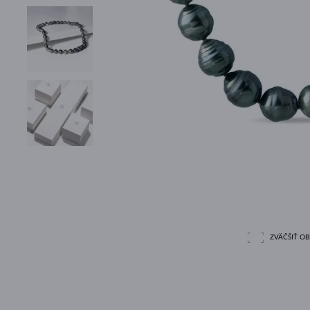
ZVÄČŠIŤ O